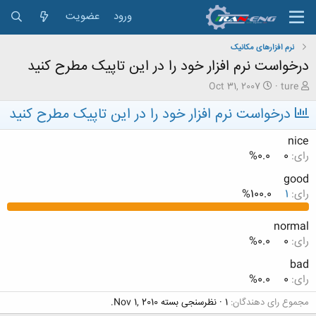
ورود
عضویت
نرم افزارهای مکانیک
درخواست نرم افزار خود را در این تاپیک مطرح کنید
ش
ت
Oct 31, 2007
ture
ر
ا
درخواست نرم افزار خود را در این تاپیک مطرح کنید
و
ر
ع
ی
ک
خ
nice
ن
ش
رای:
0
0.0%
ن
ر
د
و
good
ه
ع
رای:
1
100.0%
م
و
normal
ض
و
رای:
0
0.0%
ع
bad
رای:
0
0.0%
مجموع رای دهندگان
1
نظرسنجی بسته
Nov 1, 2010
.