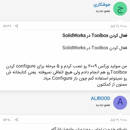
جوشکاری
ج
عضو جدید
#669
Jul 19, 2010
فعال کردن Toolbox در SolidWorks
فعال کردن Toolbox در SolidWorks
من سولید ورکس 2009 رو نصب کردم و 5 مرحله برای configure کردن
Toolboxرو هم انجام دادم ولی هیچ اتفاقی نمیوفته. یعنی کتابخانه ش
رو نمیتونم استفاده کنم چون باز Configure میاد.
ممنون از کمکتون
ALIROOD
A
عضو جدید
#670
Jul 19, 2010
باسلام خدمت تمامی مهندسان واعضا باشگاه