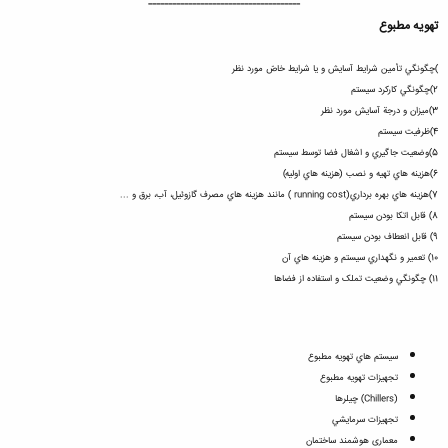
--------------------------------------​
تهويه مطبوع
)چگونگي تأمين شرايط آسايش و يا شرايط خاصّ مورد نظر
2)چگونگي کارکرد سيستم
3)ميزان و درجة آسايش مورد نظر
4)ظرفيت سيستم
5)وضعيت جاگيري و اشغال فضا توسط سيستم
6)هزينه هاي تهيه و نصب (هزينه هاي اوليه)
7)هزينه هاي بهره برداري(running cost ) مانند هزينه هاي مصرف گازوئيل، آب، برق و ...
8) قابل اتکا بودن سيستم
9) قابل انعطاف بودن سيستم
10) تعمير و نگهداري سيستم و هزينه هاي آن
11) چگونگي وضعيت تملک و استفاده از فضاها
سيستم هاي تهويه مطبوع
تجهيزات تهويه مطبوع
(Chillers) چيلرها
تجهيزات سرمايشي
معماری هوشمند ساختمان