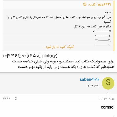
reza6999 گفت:
سلام
می گم چطوری میشه تو متلب مثل اکسل هستا که نمودار به ازای دادن x و y
کشید
مثلا فرض کنید به این شکل
x--------------y
.1 -----------2
.2----------3
.5-----------6
کلیک کنید تا باز شود...
.8----------1
به این صورت
x=[2 3 6 1]; y=[1 2 5 8]; plot(x,y)​
برای سیمولینک کتاب نیما جمشیدی خوبه ولی خیلی خلاصه هست
بعد برای مکانیک چه کتاب متلبی برای اموزش خوب هست !؟
همونطور که کتاب های دیگه هست ولی بازم از بقیه بهتر هست​
saberi-2010
S
عضو جدید
#664
Jul 17, 2010
comsol