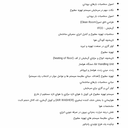
اصول محاسبات بارهاي برودتي
نکات مهم در سرمایش سیستم تهویه مطبوع
اصول محاسبات بار برودتی
طراحي اتاق تميز(Clean Room)
گرمايش - IFCO
محاسبات تهويه مطبوع و کنترل انرژي مصرفي ساختمان
تاریخچه آلودگی هوا
کولر گازی در صنعت تهویه و تبرید
تهویه مطبوع
تاريخچه، انواع و مزاياي گرمايش از كف (heating of floor)
Air Handling Unit دستگاه هواساز
زنت، ميني زنت، هواساز و ايرواشر
تهويه مطبوع (اهداف، مبناي مقايسه سيستم ها و عوامل موثر در انتخاب يك سيستم)
مباني محاسبات بارهاي ساختماني
كولر آبي و گازي براي سرمايش
سيستم تهويه مطبوع فن كويل با هواي تازه مركزي يا هواي تازه مستقيم از خارج
هوارساني با بخش خنك كننده تبخيري (AIR WASHER) و كويل گرمايي، تك كانال حجم ثابت
مشخصات هوا
نقش درجه حرارت بحراني بيرون در صرفه جويي انرژي
مبناي مقايسة سيستم هاي تهويه مطبوع
چكيده يك طرح توليدي رادياتور