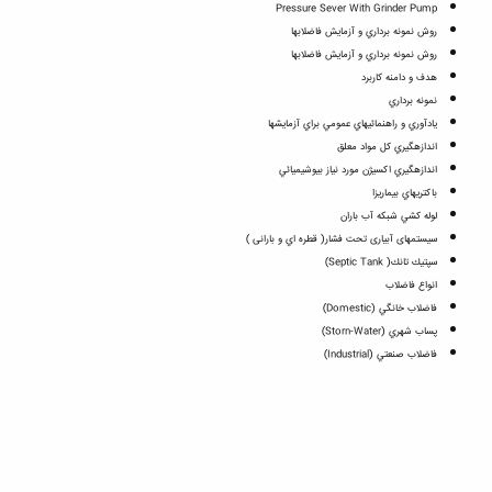
Pressure Sever With Grinder Pump
روش نمونه برداري و آزمايش فاضلابها
روش نمونه برداري و آزمايش فاضلابها
هدف و دامنه كاربرد
نمونه برداري
يادآوري و راهنمائيهاي عمومي براي آزمايشها
اندازه‏گيري كل مواد معلق
اندازه‏گيري اكسيژن مورد نياز بيوشيميائي
باكتريهاي بيماريزا
لوله كشي شبكه آب باران
سيستمهای آبياری تحت فشار( قطره اي و بارانی )
سپتيك تانك( Septic Tank)
انواع فاضلاب
فاضلاب خانگي (Domestic)
پساب شهري (Storn-Water)
فاضلاب صنعتي (Industrial)