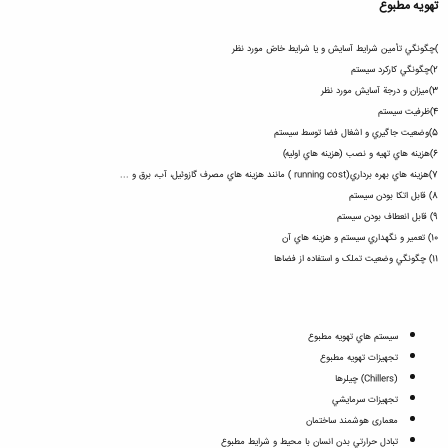
تهويه مطبوع
)چگونگي تأمين شرايط آسايش و يا شرايط خاصّ مورد نظر
2)چگونگي کارکرد سيستم
3)ميزان و درجة آسايش مورد نظر
4)ظرفيت سيستم
5)وضعيت جاگيري و اشغال فضا توسط سيستم
6)هزينه هاي تهيه و نصب (هزينه هاي اوليه)
7)هزينه هاي بهره برداري(running cost ) مانند هزينه هاي مصرف گازوئيل، آب، برق و ...
8) قابل اتکا بودن سيستم
9) قابل انعطاف بودن سيستم
10) تعمير و نگهداري سيستم و هزينه هاي آن
11) چگونگي وضعيت تملک و استفاده از فضاها
سيستم هاي تهويه مطبوع
تجهيزات تهويه مطبوع
(Chillers) چيلرها
تجهيزات سرمايشي
معماری هوشمند ساختمان
تبادل حرارتي بدن انسان با محيط و شرايط مطبوع