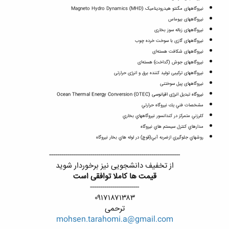
نیروگاههای مگنتو هیدرودینامیک (Magneto Hydro Dynamics (MHD
نیروگاههای بیوماس
نیروگاههای زباله سوز بخاری
نیروگاههای گازی با سوخت خرده چوب
نیروگاههای شکافت هسته‌ای
نیروگاههای جوش (گداخت) هسته‌ای
نیروگاههای ترکیبی تولید کننده برق و انرژی حرارتی
نیروگاههای پیل سوختنی
نیروگاه تبدیل انرژی اقیانوسی (Ocean Thermal Energy Conversion (OTEC
مشخصات فني يك نيروگاه حرارتي
كلرزني متمركز در كندانسور نيروگاههاي بخاري
مدارهاي كنترل سيستم هاي نيروگاه
روشهاي جلوگيري ازضربه آبي(قوچ) در لوله هاي بخار نيروگاه
----------------------------------------------------------------​
از تخفیف دانشجویی نیز برخوردار شوید​
قیمت ها کاملا توافقی است
------------------------​
۰۹۱۷۱۸۷۱۳۸۳​
ترحمی​
mohsen.tarahomi.a@gmail.com