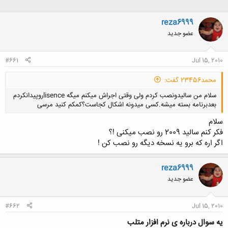
reza6999
عضو جدید
#661
Jul 15, 2010
محمد23456 گفت:
سلام من سالیدونصب کردم ولی وقتی اجراش میکنم میگه lisenceروپیدانکردم
بعدبرنامه بسته میشه.کسی میدونه اشکال کجاست؟کمکم کنید مرسی
سلام
فکر کنم سالید 2009 رو نصب میکنی !؟
اگر اره که برو یه نسخه دیگه رو نصب کن !
کلیک کنید تا باز شود...
reza6999
عضو جدید
#662
Jul 15, 2010
یه سوال درباره ی نرم افزار متلب