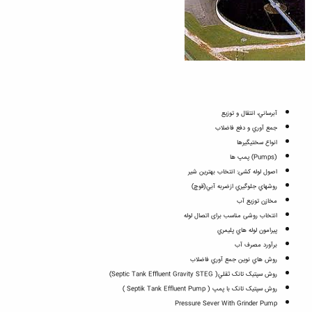
آبرساني، انتقال و توزيع
جمع آوري و دفع فاضلاب
انواع سختيگيرها
(Pumps) پمپ ها
اصول لوله کشی: انتخاب بهترین شیر
روشهاي جلوگيري ازضربه آبي(قوچ)
مخازن توزيع آب
انتخاب روشی مناسب برای اتصال لوله
پيرامون لوله هاي پليمري
برآورد مصرف آب
روش هاي نوين جمع آوري فاضلاب
روش سپتيک تانک ثقلي( Septic Tank Effluent Gravity STEG)
روش سپتيک تانک با پمپ ( Septik Tank Effluent Pump )
Pressure Sever With Grinder Pump