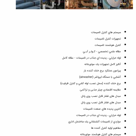
سيستم هاي كنترل تاسيسات
تجهيزات كنترل تاسيسات
كنترل هوشمند تاسيسات
مقاله علمي تخصصي - كـولـر آبـي
لوله حرارتي ، پديده اي جذاب در تاسيسات - مقاله كامل
آناليز كامل تجهيزات يك موتورخانه
پيرامون عملكرد برج خنك كننده باز
آشنايي با دستگاه ايرواشر (airwasher)
برج خنك كننده (محل نصب، لوله كشي و كنترل ظرفيت)
مقایسه اقتصادی چیلر جذبی و تراکمی
مبدل هاى فشار قابل نصب روى پانل
مبدل هاى فشار قابل نصب روى پانل
آخرين پديده هاي صنعت تاسيسات
لوله حرارتي ، پديده اي جذاب در تاسيسات
مواردي از تاسيسات آتشنشاني يك ساختمان اداري
مفاهيم اوليه كنترل كننده ها
سیستم های کنترل هوشمند موتورخانه