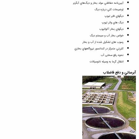
آيين‌نامه‌ حفاظتي‌ مولد بخار و ديگ‌هاي‌ آبگرم‌
توضيحات كلي درباره ديگ
ديگهاي فاير تيوپ
ديگ هاي واتر تيوپ
ديگهاي بخار آكواتيوب
خواص بخار آب و سیستم دیگ
رسوب های تشکیل شده از آب و بخار
كلرزني متمركز در كندانسور نيروگاههاي بخاري
نحوه رفع سختی آب
انتقال گرما به وسيله نانوسيالات
آبرساني و دفع فاضلاب