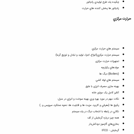
چكيده يك طرح توليدي رادياتور
رادياتور ها پخش كننده هاي حرارت
حرارت مركزي
سيستم هاي حرارت مركزي
سيستم حرارت مركزي(انواع، اجزاء توليد و تبادل و توزيع گرما)
تجهیزات حرارت مرکزی
مولدهاي يكپارچه
(Boilers) ديگ ها
سيستم هاي لوله كشي
بهینه سازی مصرف انرژی با عایق
آنالیز کامل یک موتور خانه
نكات مهم در مورد بهره وري بهينه سوخت و انرژي در منزل:
پكيج ها (معرفي و كاربرد، مزيت ها و قابليت ها، نحوه عملكرد، سرويس و..)
نكاتي در رابطه با انتخاب ديگ در يك سيستم
همه چيز درباره گرمايش از كف
بخاري‌هاي گازسوز دودكش‌دار
گرمايش - IFCO