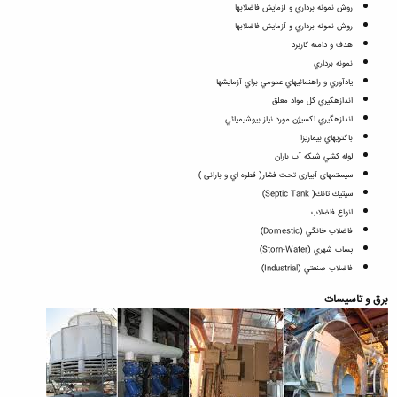
روش نمونه برداري و آزمايش فاضلابها
روش نمونه برداري و آزمايش فاضلابها
هدف و دامنه كاربرد
نمونه برداري
يادآوري و راهنمائيهاي عمومي براي آزمايشها
اندازه‏گيري كل مواد معلق
اندازه‏گيري اكسيژن مورد نياز بيوشيميائي
باكتريهاي بيماريزا
لوله كشي شبكه آب باران
سيستمهای آبياری تحت فشار( قطره اي و بارانی )
سپتيك تانك( Septic Tank)
انواع فاضلاب
فاضلاب خانگي (Domestic)
پساب شهري (Storn-Water)
فاضلاب صنعتي (Industrial)
برق و تاسيسات