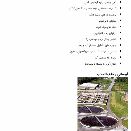
كمي بيشتر درباره گرمايش كفي
آيين‌نامه‌ حفاظتي‌ مولد بخار و ديگ‌هاي‌ آبگرم‌
توضيحات كلي درباره ديگ
ديگهاي فاير تيوپ
ديگ هاي واتر تيوپ
ديگهاي بخار آكواتيوب
خواص بخار آب و سیستم دیگ
رسوب های تشکیل شده از آب و بخار
كلرزني متمركز در كندانسور نيروگاههاي بخاري
نحوه رفع سختی آب
انتقال گرما به وسيله نانوسيالات
آبرساني و دفع فاضلاب