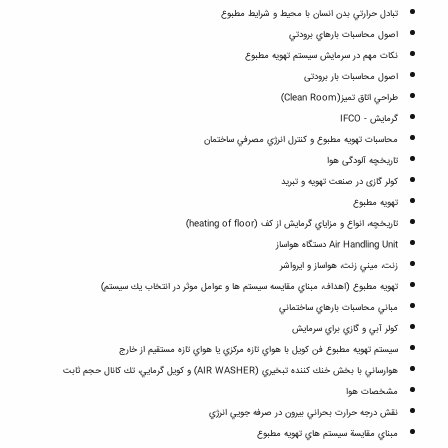
تبادل حرارتي بدن انسان با محيط و شرايط مطبوع
اصول محاسبات بارهاي برودتي
نکات مهم در سرمایش سیستم تهویه مطبوع
اصول محاسبات بار برودتی
طراحي اتاق تميز(Clean Room)
گرمايش - IFCO
محاسبات تهويه مطبوع و کنترل انرژي مصرفي ساختمان
تاریخچه آلودگی هوا
کولر گازی در صنعت تهویه و تبرید
تهویه مطبوع
تاريخچه، انواع و مزاياي گرمايش از كف (heating of floor)
Air Handling Unit دستگاه هواساز
زنت، ميني زنت، هواساز و ايرواشر
تهويه مطبوع (اهداف، مبناي مقايسه سيستم ها و عوامل موثر در انتخاب يك سيستم)
مباني محاسبات بارهاي ساختماني
كولر آبي و گازي براي سرمايش
سيستم تهويه مطبوع فن كويل با هواي تازه مركزي يا هواي تازه مستقيم از خارج
هوارساني با بخش خنك كننده تبخيري (AIR WASHER) و كويل گرمايي، تك كانال حجم ثابت
مشخصات هوا
نقش درجه حرارت بحراني بيرون در صرفه جويي انرژي
مبناي مقايسة سيستم هاي تهويه مطبوع