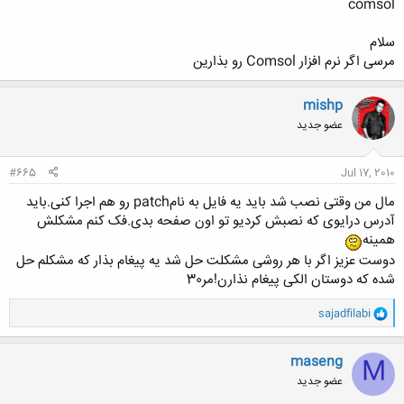
comsol
سلام
مرسی اگر نرم افزار Comsol رو بذارین
mishp
عضو جدید
#665
Jul 17, 2010
مال من وقتی نصب شد باید یه فایل به نامpatch رو هم اجرا کنی.باید
آدرس درایوی که نصبش کردیو تو اون صفحه بدی.فک کنم مشکلش
همینه
دوست عزیز اگر با هر روشی مشکلت حل شد یه پیغام بذار که مشکلم حل
شده که دوستان الکی پیغام نذارن!مر30
و
sajadfilabi
ا
ک
ن
maseng
M
ش
عضو جدید
ه
ا