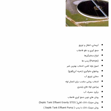
آبرساني، انتقال و توزيع
جمع آوري و دفع فاضلاب
انواع سختيگيرها
(Pumps) پمپ ها
اصول لوله کشی: انتخاب بهترین شیر
روشهاي جلوگيري ازضربه آبي(قوچ)
مخازن توزيع آب
انتخاب روشی مناسب برای اتصال لوله
پيرامون لوله هاي پليمري
برآورد مصرف آب
روش هاي نوين جمع آوري فاضلاب
روش سپتيک تانک ثقلي( Septic Tank Effluent Gravity STEG)
روش سپتيک تانک با پمپ ( Septik Tank Effluent Pump )