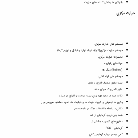
رادياتور ها پخش كننده هاي حرارت
حرارت مركزي
سيستم هاي حرارت مركزي
سيستم حرارت مركزي(انواع، اجزاء توليد و تبادل و توزيع گرما)
تجهیزات حرارت مرکزی
مولدهاي يكپارچه
(Boilers) ديگ ها
سيستم هاي لوله كشي
بهینه سازی مصرف انرژی با عایق
آنالیز کامل یک موتور خانه
نكات مهم در مورد بهره وري بهينه سوخت و انرژي در منزل:
پكيج ها (معرفي و كاربرد، مزيت ها و قابليت ها، نحوه عملكرد، سرويس و..)
نكاتي در رابطه با انتخاب ديگ در يك سيستم
همه چيز درباره گرمايش از كف
بخاري‌هاي گازسوز دودكش‌دار
گرمايش - IFCO
كمي بيشتر درباره گرمايش كفي