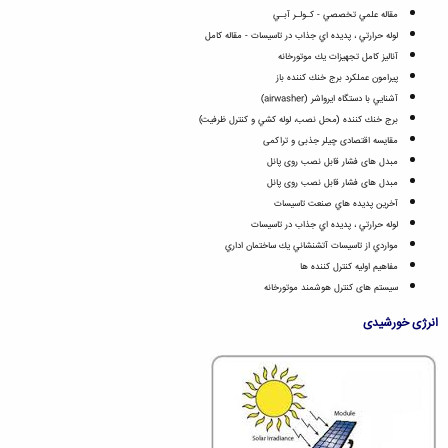
مقاله علمي تخصصي - كـولـر آبـي
لوله حرارتي ، پديده اي جذاب در تاسيسات - مقاله كامل
آناليز كامل تجهيزات يك موتورخانه
پيرامون عملكرد برج خنك كننده باز
آشنايي با دستگاه ايرواشر (airwasher)
برج خنك كننده (محل نصب، لوله كشي و كنترل ظرفيت)
مقایسه اقتصادی چیلر جذبی و تراکمی
مبدل هاى فشار قابل نصب روى پانل
مبدل هاى فشار قابل نصب روى پانل
آخرين پديده هاي صنعت تاسيسات
لوله حرارتي ، پديده اي جذاب در تاسيسات
مواردي از تاسيسات آتشنشاني يك ساختمان اداري
مفاهيم اوليه كنترل كننده ها
سیستم های کنترل هوشمند موتورخانه
انرژی خورشیدی