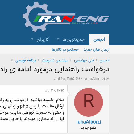
انجمن
جدیدترین‌ها
کاربران
ارسال های جدید
جستجو در تالارها
انجمن
فنی مهندسی
مهندسی کامپیوتر
برنامه نویسی
درخواست راهنمایی درمورد ادامه ی راه ط
ش
ت
Jul 20, 2015
rahaAlborzi
ر
ا
و
ر
Jul 20, 2015
R
ع
ی
سلام. خسته نباشید. از دوستان یه ر
ک
خ
ن
ش
ن
ر
و حتی به صورت گروهی سایت طراحی کن
د
و
آیا از راه مجازی میتونم با جایی هم
rahaAlborzi
ه
ع
م
عضو جدید
و