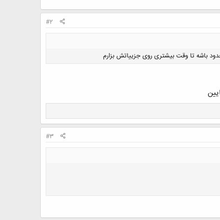
#2
دود باشه تا وقت بیشتری روی جزییاتش بزارم
یین
#3