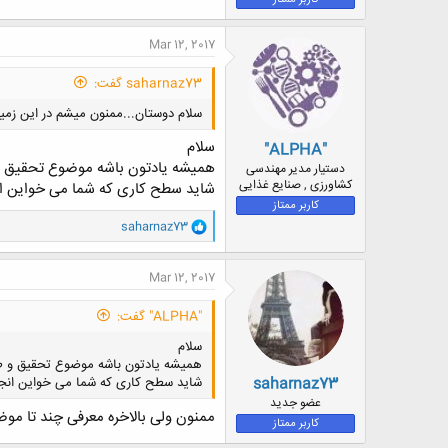
ض
و
Mar 12, 2017
ع
saharnaz73 گفت:
سلام دوستان...ممنون میشم در این زمی
سلام
"ALPHA"
همیشه یادتون باشه موضوع تحقیق و
دستیار مدیر مهندسی
کشاورزی , صنایع غذایی
شاید سطح کاری که شما می خواین انج
کاربر ممتاز
و
saharnaz73
ا
ک
ن
Mar 12, 2017
ش
ه
"ALPHA" گفت:
ا
:
سلام
همیشه یادتون باشه موضوع تحقیق و ط
saharnaz73
شاید سطح کاری که شما می خواین انجام
عضو جدید
ممنون ولی بالاخره معرفی چند تا موض
کاربر ممتاز