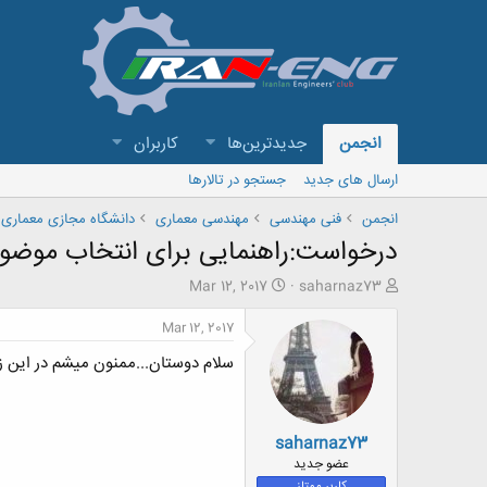
انجمن
جدیدترین‌ها
کاربران
ارسال های جدید
جستجو در تالارها
انجمن
فنی مهندسی
مهندسی معماری
دانشگاه مجازی معماری
درخواست:راهنمایی برای انتخاب موضوع
ش
ت
Mar 12, 2017
saharnaz73
ر
ا
و
ر
Mar 12, 2017
ع
ی
سلام دوستان...ممنون میشم در این ز
ک
خ
ن
ش
ن
ر
د
و
saharnaz73
ه
ع
م
عضو جدید
و
کاربر ممتاز