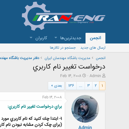
انجمن
جدیدترین‌ها
کاربران
ارسال های جدید
جستجو در تالارها
انجمن
مدیریت باشگاه مهندسان ایران
دفتر مديريت باشگاه مهند
درخواست تغيير نام كاربري
ش
ت
Feb 14, 2008
Admin
ر
ا
1
2
3
...
136
بعدی
و
ر
ع
ی
ک
خ
Feb 14, 2008
ن
ش
براي درخواست تغيير نام كاربري:
ن
ر
د
و
ه
ع
1
- ابتدا چك كنيد كه نام كاربري مورد 
م
(برای چک کردن مشابه نبودن نام کارب
Admin
و