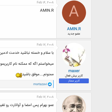
Feb 16, 2008
A
AMIN.R
AMIN.R
عضو جدید
Feb 17, 2008
با سلام و خسته نباشید خدمت ادمین 
میخواستم اگه که ممکنه نام کاربریمو 
maxer
ممنونم....موفق باشید
کاربر بیش فعال
کاربر ممتاز
و
mortazavi
ا
ک
ن
Feb 17, 2008
ش
ه
عمو بهرام پس امضا و آواتارت رو تغي
ا
: