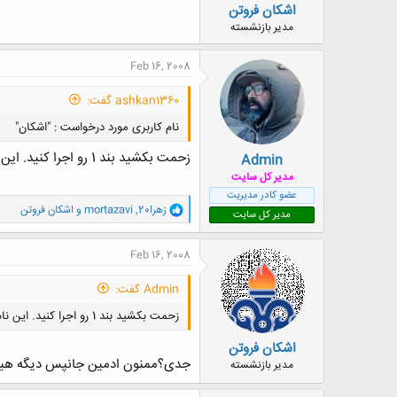
اشکان فروتن
مدیر بازنشسته
Feb 16, 2008
ashkan1360 گفت:
نام کاربری مورد درخواست : "اشکان"
زحمت بكشيد بند 1 رو اجرا كنيد. اين نام كاربري قبلا ثبت شده.
Admin
مدیر کل سایت
عضو کادر مدیریت
و
زهرا20
,
mortazavi
و
اشکان فروتن
مدیر کل سایت
ا
ک
ن
Feb 16, 2008
ش
ه
Admin گفت:
ا
:
زحمت بكشيد بند 1 رو اجرا كنيد. اين نام كاربري قبلا ثبت شده.
اشکان فروتن
جدی؟ممنون ادمین جانپس دیگه هیچ
مدیر بازنشسته