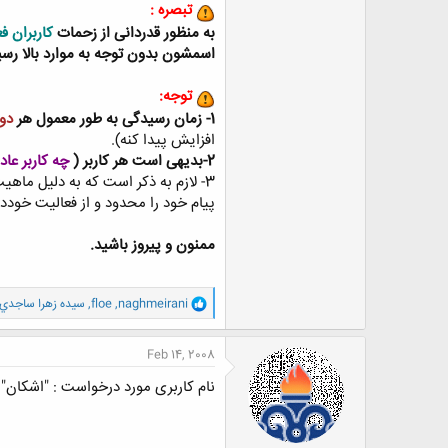
تبصره :
به منظور قدردانی از زحمات
کاربران 
اسمشون بدون توجه به موارد بالا رس
توجه:
1- زمان رسیدگی به طور معمول هر
دو 
افزایش پیدا کنه).
2-بدیهی است هر کاربر (
چه کاربر عا
3- لازم به ذکر است که به دلیل ماهیت گروهی و یکپارچگی فروم
پیام خود را محدود و از فعالیت خوددا
ممنون و پیروز باشيد.
و
naghmeirani
,
floe
,
سيده زهرا ساجدي
ا
ک
ن
Feb 14, 2008
ش
ه
نام کاربری مورد درخواست : "اشکان"
ا
: