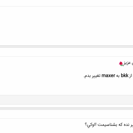
کلیک کنید تا باز شود...
عزیز
از
bkk
به
maxer
تغییر بدم.
ير نده كه بشناسيمت !اوكي؟