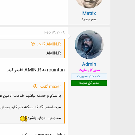
Matrix
عضو جدید
Feb 17, 2008
AMIN.R گفت:
AMIN.R
Admin
rouintan به AMIN.R تغییر کرد.
مدیر کل سایت
عضو کادر مدیریت
مدیر کل سایت
maxer گفت:
با سلام و خسته نباشید خدمت ادمین عز
میخواستم اگه که ممکنه نام کاربریمو از
k
ممنونم....موفق باشید