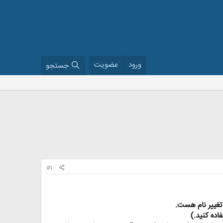
ورود
عضویت
جستجو
#1
 تغيير نام هست.
اده کنید.)