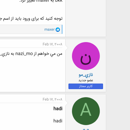
bkk به maxer تغییر کرد.
توجه کنید که برای ورود باید از اسم ج
و
maxer
ا
ک
ن
Feb 17, 2008
ن
ش
ه
من مي خواهم از nazi_mo به نازي_مو تغيير بدم فارسي بشه همين
ا
:
نازي_مو
عضو جدید
کاربر ممتاز
Feb 17, 2008
A
hadi
hadi