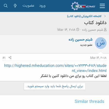
ورود
عضویت
کتابخانه الکترونیکی (دانلود کتاب)
دانلود کتاب
ش
ت
شبنم حسین زاده
Mar 14, 2018
ر
ا
و
ر
شبنم حسین زاده
ش
ع
ی
عضو جدید
ک
خ
ن
ش
ن
ر
#1
Mar 14, 2018
د
و
ه
ع
http://highered.mheducation.com/sites/0072330686/stude
م
nt_view0/index.html
و
لطفا این کتاب رو برای من دانلود کنین با تشکر
ض
و
برای ارسال پاسخ شما باید وارد سیستم شوید.
ع
Similar threads