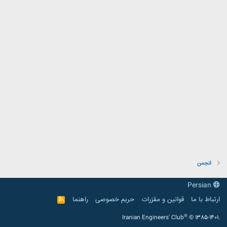
انجمن
Persian
ارتباط با ما
قوانین و مقرّرات
حریم خصوصی
راهنما
R
S
S
®
Iranian Engineers' Club
© 1385-1401.