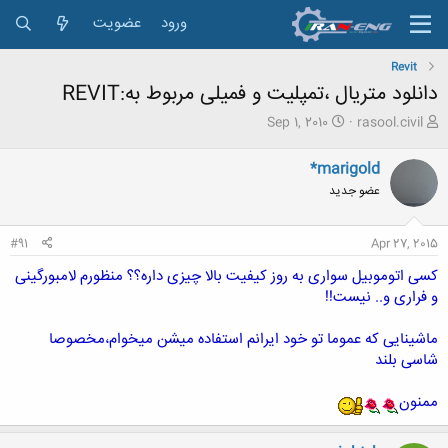
ورود
عضویت
Revit
دانلود متریال ،تمپلیت و فمیلی مربوط به:REVIT
ش
ت
Sep 1, 2010
rasool.civil
ر
ا
و
ر
*marigold
ع
ی
عضو جدید
ک
خ
ن
ش
ن
ر
#91
Apr 27, 2015
د
و
ه
ع
کسی اتوموبیل سواری به روز کیفیت بالا چیزی داره؟؟ منظورم لامبورگینی
م
و فراری و.. نیست!!
و
ض
ماشینایی که عموما تو خود ایرانم استفاده میشن میخوام،مخصوصا
و
ع
شاسی بلند
ممنون