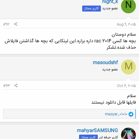
night_k
N
عضو جدید
کاربر ممتاز
#92
Aug 9, 2015
سلام دوستان
بچه ها کسی rac 2014 داره بزاره.این لینکایی که بچه ها گذاشتن فایلاش
حذف شده.تشکر
masoudshf
M
عضو جدید
#93
Oct 6, 2015
سلام
فایلها قابل دانلود نیستند
و
mazyar_01010
ا
ک
ن
mahyarSAMSUNG
ش
کاربر حرفه ای
کاربر ممتاز
ه