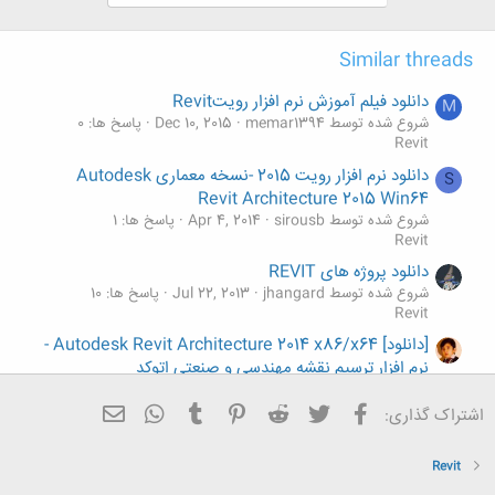
Similar threads
دانلود فیلم آموزش نرم افزار رویتRevit
M
شروع شده توسط memar1394
Dec 10, 2015
پاسخ ها: 0
Revit
دانلود نرم افزار رویت 2015 -نسخه معماری Autodesk
S
Revit Architecture 2015 Win64
شروع شده توسط sirousb
Apr 4, 2014
پاسخ ها: 1
Revit
دانلود پروژه های REVIT
شروع شده توسط jhangard
Jul 22, 2013
پاسخ ها: 10
Revit
[دانلود] Autodesk Revit Architecture 2014 x86/x64 -
نرم افزار ترسیم نقشه مهندسی و صنعتی اتوکد
شروع شده توسط amir ghasemiyan
Apr 13, 2013
پاسخ ها: 1
Revit
فیسبوک
تویتر
Reddit
Pinterest
Tumblr
ایمیل
WhatsApp
اشتراک گذاری:
دانلود ابجکت های سایت revitcity
شروع شده توسط et-rt
Aug 16, 2012
پاسخ ها: 42
Revit
Revit