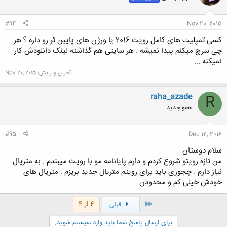
ا
:
#94
Nov 20, 2015
کسی تمپلیت های کامل رویت 2016 یا ورژن های پایین تر رو داره ؟ هر
چی سرچ میکنم پیدا نمیشه . هر سایتی هم گذاشته لینک دانلودش کار
نمیکنه ...
آخرین ویرایش:
Nov 20, 2015
raha_azade
R
عضو جدید
#95
Dec 12, 2016
سلام دوستان
من تازه رویتو شروع کردم و دارم پایانامه مو با رویت میبندم . به متریال
نیاز دارم . چجوری باید برای رویتم متریال جدید بریزم . متریال های
خودش خیلی کم و محدودن
اول
4 از 4
قبلی
برای ارسال پاسخ شما باید وارد سیستم شوید.