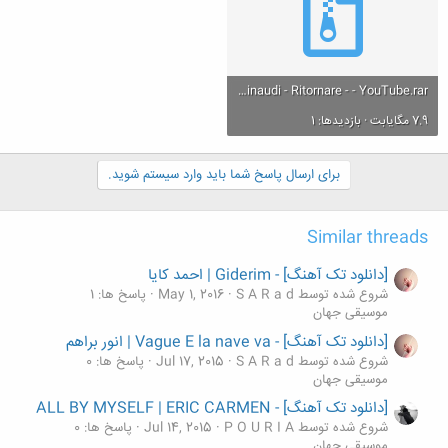
Ludovico Einaudi - Ritornare - - YouTube.rar
7.9 مگایابت · بازدیدها: 1
برای ارسال پاسخ شما باید وارد سیستم شوید.
Similar threads
[دانلود تک آهنگ] - Giderim | احمد کایا
شروع شده توسط S A R a d
May 1, 2016
پاسخ ها: 1
موسیقی جهان
[دانلود تک آهنگ] - Vague E la nave va | انور براهم
شروع شده توسط S A R a d
Jul 17, 2015
پاسخ ها: 0
موسیقی جهان
[دانلود تک آهنگ] - ALL BY MYSELF | ERIC CARMEN
شروع شده توسط P O U R I A
Jul 14, 2015
پاسخ ها: 0
موسیقی جهان