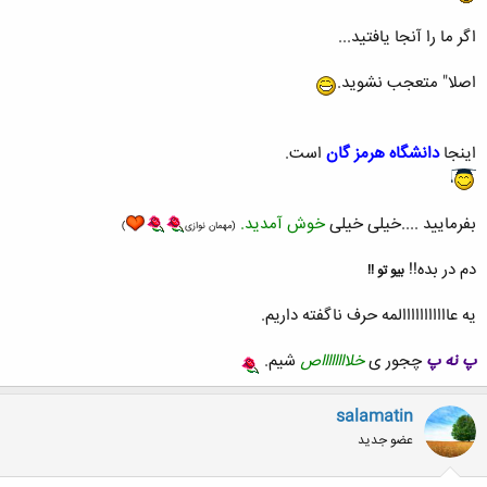
اگر ما را آنجا یافتید...
اصلا" متعجب نشوید.
اینجا
دانشگاه هرمز گان
است.
بفرمایید ....خیلی خیلی
خوش آمدید.
(مهمان نوازی
)
دم در بده!!
بیو تو !!
یه عااااااااااالمه حرف ناگفته داریم.
پ نه پ
چجور ی
خلااااااااص
شیم.
salamatin
عضو جدید