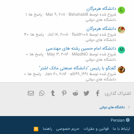
دانشگاه هرمزگان
L
شروع شده توسط lllshahablll
Mar 9, 2011
پاسخ ها: 1
دانشگاه های دولتی
دانشگاه هرمزگان
شروع شده توسط fluid2008
Jul 17, 2008
پاسخ ها: 40
دانشگاه های دولتی
دانشگاه امام حسین رشته های مهندسی
M
شروع شده توسط MiladNO
May 3, 2016
پاسخ ها: 0
دانشگاه های دولتی
گفتگو با رئیس "دانشگاه صنعتی مالک اشتر"
شروع شده توسط ali199_1991
Jan 20, 2016
پاسخ ها: 0
دانشگاه های دولتی
دانشگاه تهران واحد پردیس بین الملل کیش
S
فیسبوک
تویتر
Reddit
Pinterest
Tumblr
ایمیل
WhatsApp
اشتراک گذاری:
شروع شده توسط saide musavi
Sep 18, 2015
پاسخ ها: 1
دانشگاه های دولتی
دانشگاه های دولتی
Persian
ارتباط با ما
قوانین و مقرّرات
حریم خصوصی
راهنما
R
S