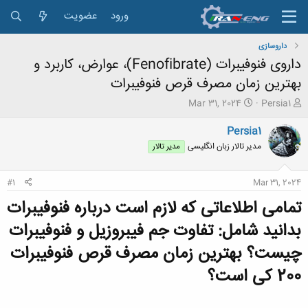
ورود
عضویت
داروسازی
داروی فنوفیبرات (Fenofibrate)، عوارض، کاربرد و
بهترین زمان مصرف قرص فنوفیبرات
ش
ت
Mar 31, 2024
Persia1
ر
ا
و
ر
Persia1
ع
ی
مدیر تالار زبان انگلیسی
مدیر تالار
ک
خ
ن
ش
ن
ر
#1
Mar 31, 2024
د
و
ه
ع
تمامی اطلاعاتی که لازم است درباره فنوفیبرات
م
بدانید شامل: تفاوت جم فیبروزیل و فنوفیبرات
و
ض
چیست؟ بهترین زمان مصرف قرص فنوفیبرات
و
ع
200 کی است؟​