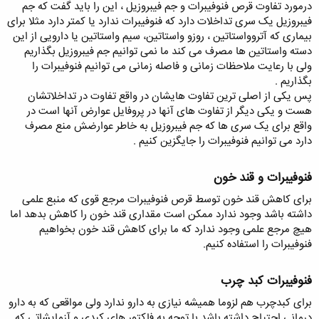
درمورد تفاوت قرص فنوفیبرات و جم فیبروزیل ، این را باید گفت که جم
فیبروزیل یک سری تداخلات دارد که فنوفیبرات ندارد یا کمتر دارد مثلا برای
بیماری که آتروواستاتین ، روزو واستاتین، سیم واستاتین یا دارویی از این
دسته واستاتین ها مصرف می کند ما نمی توانیم جم فیبروزیل بگذاریم
ولی با رعایت ملاحظات زمانی و فاصله زمانی می توانیم فنوفیبرات را
بگذاریم .
پس یکی از اصلی ترین تفاوت هایشان در واقع تفاوت در تداخلاتشان
هست و یکی دیگر از تفاوت های آنها در پروفایل عوارض آنها است در
واقع برای یک سری ها که جم فیبروزیل به خاطر عوارضش منع مصرف
دارد می توانیم فنوفیبرات را جایگزین کنیم .
فنوفیبرات و قند خون​
برای کاهش قند خون توسط قرص فنوفیبرات مرجع قوی که منبع علمی
داشته باشد وجود ندارد ممکن است مقداری قند خون را کاهش بدهد اما
هیچ مرجع علمی وجود ندارد که ما برای کاهش قند خون بخواهیم
فنوفیبرات را استفاده کنیم.
فنوفیبرات کبد چرب​
برای کبدچرب هم لزوما همیشه نیازی به دارو ندارد ولی مواقعی که به دارو
درمانی احتیاج داشته باشد با توجه به فاکتور های کبدی و آزمایشاتی که