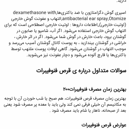
دارید.
اسپری گوش دگزامتازون با ضد باکتری‌ها,dexamethasone with
antibacterial ear spray,Otomize,التهاب و عفونت گوش خارجی
(اوتیت خارجی),,اطلاعات داروها : اوتیت خارجی اصطلاحی است که برای
التهاب گوش خارجی استفاده می‌شود. اگر آب، شامپو یا صابون در
گوشتان برود، باعث خارش در گوش شما می‌شود. اگر در اثر خارش ،
خراشی در گوشتان بیندازید ، به پوست کانال گوشتان آسیب می‌رسد و
موجب التهاب در گوشتان می‌شود. گاهی اوقات پوست ملتهب توسط
باکتری‌ها یا قارچ آلوده می‌شود و دچار عفونت نیز می‌‌شوید.
سوالات متداول درباره ی قرص فنوفیبرات​
بهترین زمان مصرف فنوفیبرات۲۰۰​
بهترین زمان مصرف قرص فنوفیبرات، هم صبح یا شب خوردن آن با توجه
به مکانیسم آن خیلی فرقی نمی کند ولی باید با معده پر مصرف شود یعنی
بعد از صبحانه، ناهار یا شام باید مصرف شود .
عوارض قرص فنوفیبرات​