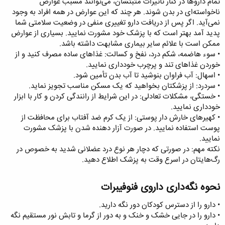
تمام داروها در کنار تأثیرات مثبتشان، می‌توانند مسبب عوارض
ناخواسته‌ای در بدن شوند. هر چند که این عوارض در همه افراد به وجود
نمی‌آید. اگر پس از دریافت دارو تغییری منفی در وضعیت سلامتی شما
پدید آمد بهتر است که با پزشک خود مشورت نمایید. بسیاری از عوارض
ممکن است با علائم سایر بیماری مشابهت داشته باشد.
• سوء هاضمه، شکم درد، نفخ و کسالت: غذاهای ساده مصرف کنید و از
خوردن غذاهای تند و پرچرب خودداری نمایید.
• اسهال: آب فراوان بنوشید تا آب بدن تأمین شود.
• سردرد: از پزشکتان بخواهید که یک مسکن مناسب تجویز نماید.
• خستگی، مشکلات تعادلی: در این شرایط از رانندگی کردن و کار با ابزار
خودداری نمایید.
• کهیرهای خارش دار پوستی: از یک کرم ضد آفتاب برای محافظت از
پوست استفاده نمایید. در صورت آزار دهنده شدن با پزشک مشورت
نمایید.
نکته مهم: در صورتی که دچار هر نوع درد عضلانی شدید به خصوص در
رگ‌هایتان در اسرع وقت به پزشک اطلاع دهید.
نحوه نگه‌داری داروی فنوفیبرات
• دارو را از دسترس کودکان دور نگه دارید.
• دارو را در جایی خشک و خنک و به دور از گرما و تابش نور مستقیم نگه