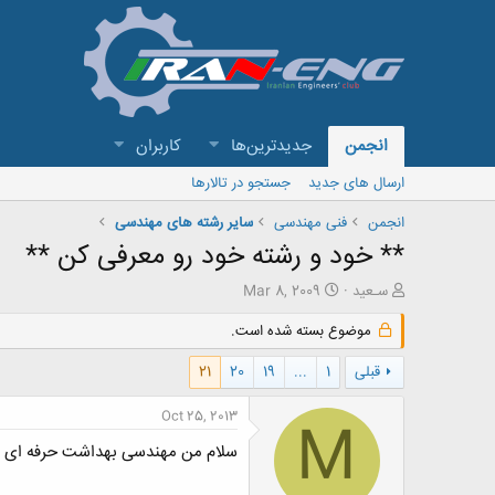
انجمن
جدیدترین‌ها
کاربران
ارسال های جدید
جستجو در تالارها
انجمن
فنی مهندسی
سایر رشته های مهندسی
** خود و رشته خود رو معرفی کن **
ش
ت
سـعید
Mar 8, 2009
ر
ا
و
ر
موضوع بسته شده است.
ع
ی
ک
خ
قبلی
1
...
19
20
21
ن
ش
ن
ر
Oct 25, 2013
M
د
و
ه
ع
سلام من مهندسی بهداشت حرفه ای 
م
و