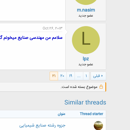
ض
و
m.nasim
ع
عضو جدید
Oct 26, 2013
L
سلامم من مهندسی صنایع میخونم گر
lpz
عضو جدید
قبلی
1
...
19
20
21
موضوع بسته شده است.
Similar threads
Thread starter
عنوان
جزوه رشته صنایع شیمیایی