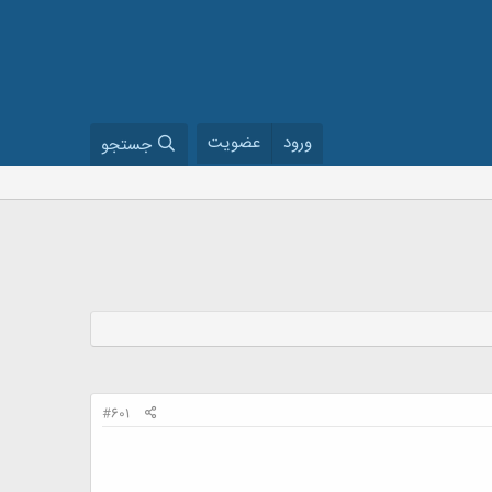
ورود
عضویت
جستجو
#601