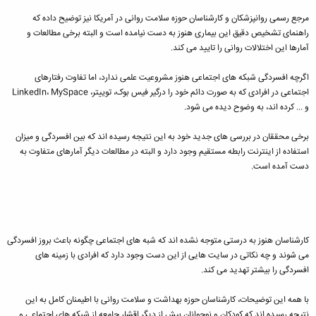
مرجع رسمی روانپزشکان و کارشناسان حوزه سلامت روانی در آمریکا نیز توضیح داده که
راهنمای تشخیص دقیق این بیماری هنوز به دست نیامده است و البته برخی مطالعات و
آمارها این اختلالات روانی را تایید می کند.
اگرچه افسردگی شبکه های اجتماعی هنوز مشروعیت علمی ندارد، اما تفاوت رفتارهای
اجتماعی در افرادی که به صورت دائم خود را درگیر فیس بوک، توییتر، LinkedIn، MySpace
و ... کرده اند، به وضوح دیده می شود.
برخی محققان در بررسی های جدید خود به این نتیجه رسیده اند که بین افسردگی و میزان
استفاده از اینترنت رابطه مستقیم وجود دارد و البته در مطالعات دیگر آمارهای متفاوت به
دست آمده است.
کارشناسان هنوز به درستی متوجه نشده اند که شبه های اجتماعی چگونه باعث بروز افسردگی
می شوند و چه نکاتی در سایت هایی از این دست وجود دارد که افرادی با زمینه های
افسردگی را بیشتر تهدید می کند.
با همه این توضیحات، کارشناسان حوزه بهداشت و سلامت روانی با اطیمنان کامل به این
نتیجه رسیده اند که کودکان و نوجوانان بیش از دیگر اقشار جامعه از شبکه های اجتماعی و