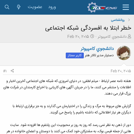
ورود
عضویت
روانشناسی
خطر ابتلا به افسردگی شبکه اجتماعی
ش
ت
دانشجوي كامپيوتر
Feb 20, 2015
ر
ا
و
ر
دانشجوي كامپيوتر
ع
ی
دستیار مدیر تالار هنر
کاربر ممتاز
ک
خ
ن
ش
ن
ر
#1
Feb 20, 2015
د
و
ه
ع
هفته نامه عصر ارتباط - میثم لطفی: در دنیای امروزی که شبکه های اجتماعی آخرین اخبار و
م
اطلاعات را منتشر می کنند، ما را در جریان آگهی های کاریابی یا اخراج کارمندان در شرکت های
و
بزرگ قرار می دهند.
ض
و
گزارش های مربوط به مرگ و زندگی را در اختیارمان می گذارند و به جز برقراری ارتباط با
ع
دیگران هر نیاز اطلاعاتی که داشته باشیم را پاسخ می گویند.
دور از ذهن به نظر نمی رسد که روز به روز بر محبوبیت این پلتفرم ها افزوده شود. سایت
هایی از جمله فیس بوک، به مشترکان خود کمک می کنند با دوستان و اعضای خانواده در هر