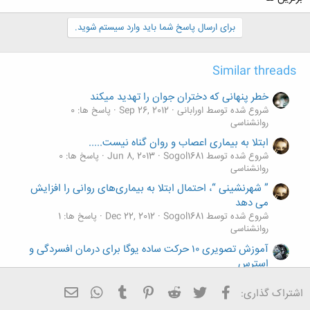
برای ارسال پاسخ شما باید وارد سیستم شوید.
Similar threads
خطر پنهانی که دختران جوان را تهدید میکند
شروع شده توسط اورابانی
Sep 26, 2012
پاسخ ها: 0
روانشناسی
ابتلا به بیماری اعصاب و روان گناه نیست.....
شروع شده توسط Sogol1681
Jun 8, 2013
پاسخ ها: 0
روانشناسی
” شهرنشینی “، احتمال ابتلا به بیماری‌های روانی را افزایش
می دهد
شروع شده توسط Sogol1681
Dec 22, 2012
پاسخ ها: 1
روانشناسی
آموزش تصویری ۱۰ حرکت ساده یوگا برای درمان افسردگی و
استرس
شروع شده توسط Persia1
Mar 21, 2024
پاسخ ها: 0
روانشناسی
فیسبوک
تویتر
Reddit
Pinterest
Tumblr
ایمیل
WhatsApp
اشتراک گذاری:
افسردگی پس از ازدواج