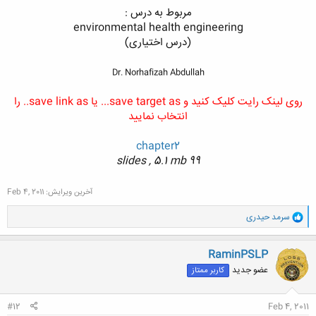
مربوط به درس :
environmental health engineering
(درس اختیاری)
Dr. Norhafizah Abdullah
روی لینک رایت کلیک کنید و save target as... یا save link as.. را
انتخاب نمایید
chapter2
99 slides , 5.1 mb
آخرین ویرایش:
Feb 4, 2011
و
سرمد حیدری
ا
ک
ن
RaminPSLP
ش
عضو جدید
کاربر ممتاز
ه
ا
:
#12
Feb 4, 2011