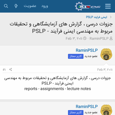
ورود
عضویت
ایمنی فرایند PSLP
جزوات درسی ، گزارش های آزمایشگاهی و تحقیقات
مربوط به مهندسی ایمنی فرآیند - PSLP
ش
ت
Feb 3, 2011
RaminPSLP
ر
ا
و
ر
RaminPSLP
ع
ی
عضو جدید
کاربر ممتاز
ک
خ
ن
ش
ن
ر
#1
Feb 3, 2011
د
و
ه
ع
جزوات درسی ، گزارش های آزمایشگاهی و تحقیقات مربوط به مهندسی
م
ایمنی فرآیند - PSLP
و
reports - assignments - lecture notes
ض
و
ع
RaminPSLP
عضو جدید
کاربر ممتاز