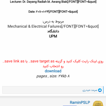
[FONT=&quot]Lecturer: Dr. Dayang Radiah bt. Awang Biak[/FONT]
[FONT=&quot]Date: 2011-01-24[/FONT]
مربوط به درس:
[FONT=&quot]Mechanical & Electrical Failures[/FONT]
دانشگاه:
UPM
روی لینک رایت کلیک کنید و گزینه save target as.. یا save link as..
رو انتخاب کنید
download
8 pages , size: 27kb
و
سرمد حیدری
ا
ک
ن
RaminPSLP
ش