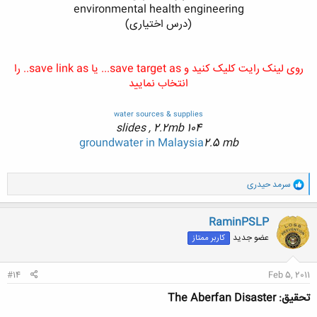
environmental health engineering
(درس اختیاری)
روی لینک رایت کلیک کنید و save target as... یا save link as.. را
انتخاب نمایید
water sources & supplies
104 slides , 2.2mb
groundwater in Malaysia
2.5 mb
و
سرمد حیدری
ا
ک
ن
RaminPSLP
ش
عضو جدید
کاربر ممتاز
ه
ا
:
#14
Feb 5, 2011
تحقیق: The Aberfan Disaster