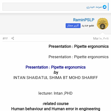
و
سرمد حیدری
ا
ک
ن
RaminPSLP
ش
عضو جدید
کاربر ممتاز
ه
ا
:
#22
Mar 10, 2011
Presentation : Pipette ergonomics
Presentation : Pipette ergonomics
Presentation : Pipette ergonomics
by:
INTAN SHAIDATUL SHIMA BT MOHD SHARIFF​
lecturer: Intan ,PHD
related course:
Human behaviour and Human error in engineering