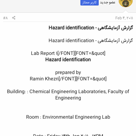
عضو جدید
کاربر ممتاز
ه
ا
:
#8
Feb 4, 2011
گزارش آزمایشگاهی - Hazard identification
گزارش آزمایشگاهی - Hazard identification
[FONT=&quot]Lab Report 1[/FONT]
Hazard identification
prepared by​
[FONT=&quot]Ramin Khezri[/FONT]
Building: : Chemical Engineering Laboratories, Faculty of
Engineering​
Room : Environmental Engineering Lab​