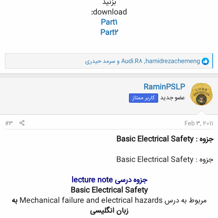
بزنید
:
download
Part1
Part2
و
hamidrezachemeng
,
Audi.R8
و
سرمد حیدری
ا
ک
ن
RaminPSLP
ش
عضو جدید
کاربر ممتاز
ه
ا
:
#3
Feb 3, 2011
جزوه : Basic Electrical Safety
جزوه : Basic Electrical Safety
جزوه درسی lecture note
Basic Electrical Safety
مربوط به درس Mechanical failure and electrical hazards
به
زبان انگلیسی