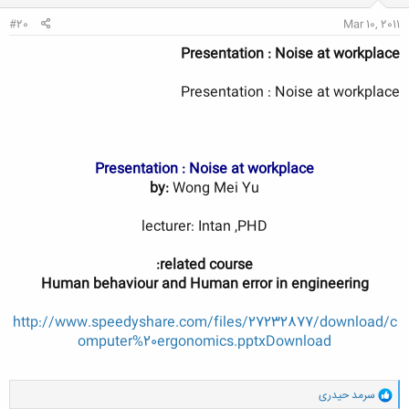
:
#20
Mar 10, 2011
Presentation : Noise at workplace
Presentation : Noise at workplace
Presentation : Noise at workplace
by:
Wong Mei Yu
lecturer: Intan ,PHD
related course:
Human behaviour and Human error in engineering
http://www.speedyshare.com/files/27232877/download/c
omputer%20ergonomics.pptx
Download
و
سرمد حیدری
ا