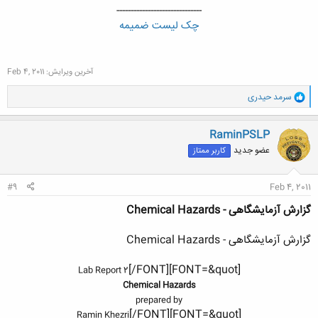
------------------------------
چک لیست ضمیمه
آخرین ویرایش:
Feb 4, 2011
و
سرمد حیدری
ا
ک
ن
RaminPSLP
ش
عضو جدید
کاربر ممتاز
ه
ا
:
#9
Feb 4, 2011
گزارش آزمایشگاهی - Chemical Hazards
گزارش آزمایشگاهی - Chemical Hazards
[/FONT]
[FONT=&quot]
Lab Report 2
Chemical Hazards
prepared by
[/FONT]
[FONT=&quot]
Ramin Khezri