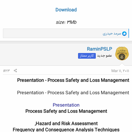
Download
size: 3Mb
و
سرمد حیدری
ا
ک
ن
RaminPSLP
ش
عضو جدید
کاربر ممتاز
ه
ا
:
#23
Mar 11, 2011
Presentation - Process Safety and Loss Management
Presentation - Process Safety and Loss Management
Presentation
Process Safety and Loss Management
Hazard and Risk Assessment,
Frequency and Consequence Analysis Techniques