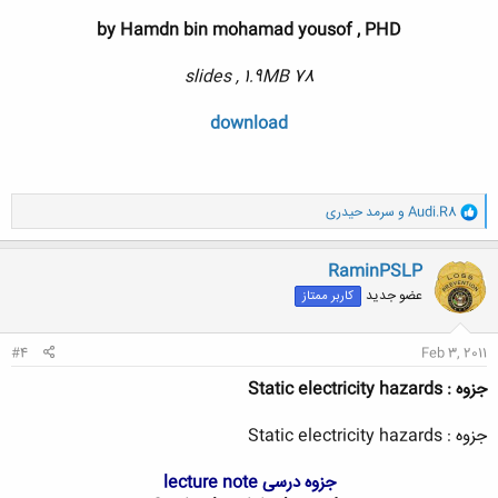
by Hamdn bin mohamad yousof , PHD
78 slides , 1.9MB
download
و
Audi.R8
و
سرمد حیدری
ا
ک
ن
RaminPSLP
ش
عضو جدید
کاربر ممتاز
ه
ا
:
#4
Feb 3, 2011
جزوه : Static electricity hazards
جزوه : Static electricity hazards
جزوه درسی lecture note