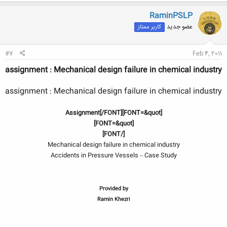
ک
ن
RaminPSLP
ش
عضو جدید
کاربر ممتاز
ه
ا
:
#7
Feb 4, 2011
assignment : Mechanical design failure in chemical industry
assignment : Mechanical design failure in chemical industry
[FONT=&quot]Assignment[/FONT]
[FONT=&quot]
[/FONT]
Mechanical design failure in chemical industry
Accidents in Pressure Vessels – Case Study
Provided by
Ramin Khezri