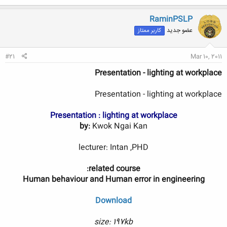
ک
ن
RaminPSLP
ش
عضو جدید
کاربر ممتاز
ه
ا
:
#21
Mar 10, 2011
Presentation - lighting at workplace
Presentation - lighting at workplace
Presentation : lighting at workplace
by:
Kwok Ngai Kan
lecturer: Intan ,PHD
related course:
Human behaviour and Human error in engineering
Download
size: 197kb