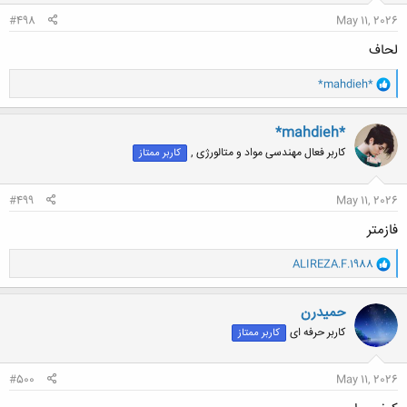
:
#498
May 11, 2026
لحاف
و
*mahdieh*
ا
ک
ن
*mahdieh*
ش
کاربر فعال مهندسی مواد و متالورژی ,
کاربر ممتاز
ه
ا
:
#499
May 11, 2026
فازمتر
و
ALIREZA.F.1988
ا
ک
ن
حميدرن
ش
کاربر حرفه ای
کاربر ممتاز
ه
ا
:
#500
May 11, 2026