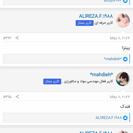
essyh2003
ا
ک
ن
ALIREZA.F.1988
ش
کاربر حرفه ای
کاربر ممتاز
ه
ا
:
#494
May 11, 2026
پیتزا
و
*mahdieh*
ا
ک
ن
*mahdieh*
ش
کاربر فعال مهندسی مواد و متالورژی ,
کاربر ممتاز
ه
ا
:
#495
May 11, 2026
فندک
و
ALIREZA.F.1988
ا
ک
ن