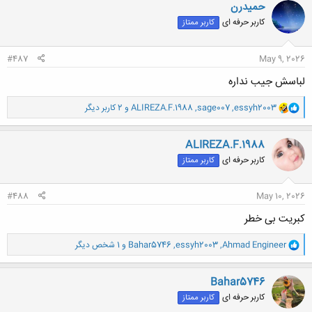
ن
حميدرن
ش
کاربر حرفه ای
کاربر ممتاز
ه
ا
:
#487
May 9, 2026
لباسش جیب نداره
و
essyh2003
,
sage007
,
ALIREZA.F.1988
و 2 کاربر دیگر
ا
ک
ن
ALIREZA.F.1988
ش
کاربر حرفه ای
کاربر ممتاز
ه
ا
:
#488
May 10, 2026
کبریت بی خطر
و
Ahmad Engineer
,
essyh2003
,
Bahar5746
و 1 شخص دیگر
ا
ک
ن
Bahar5746
ش
کاربر حرفه ای
کاربر ممتاز
ه
ا