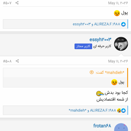
#507
May 11, 2026
پول
و
ALIREZA.F.1988
و
essyh2003
ا
ک
ن
essyh2003
ش
کاربر حرفه ای
کاربر ممتاز
ه
ا
:
#508
May 11, 2026
*mahdieh* گفت:
پول
کجا بود بدش
از شمه اقتصادیش
و
ALIREZA.F.1988
و
*mahdieh*
ا
ک
ن
frotan68
ش