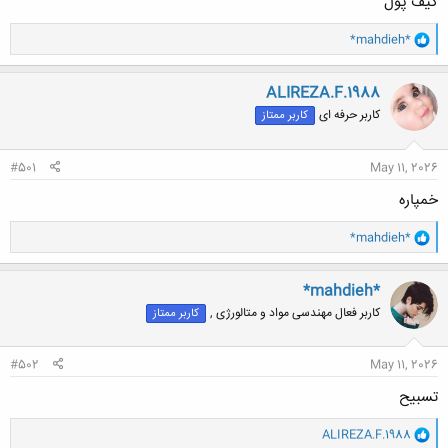
کیف پول
و
*mahdieh*
ا
ک
ن
ALIREZA.F.1988
ش
کاربر حرفه ای
کاربر ممتاز
ه
ا
:
#501
May 11, 2026
خمپاره
و
*mahdieh*
ا
ک
ن
*mahdieh*
ش
کاربر فعال مهندسی مواد و متالورژی ,
کاربر ممتاز
ه
ا
:
#502
May 11, 2026
تسبیح
و
ALIREZA.F.1988