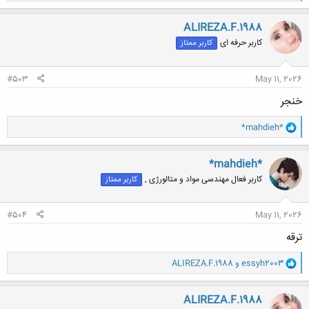
ا
ک
ن
ALIREZA.F.1988
ش
کاربر حرفه ای
کاربر ممتاز
ه
ا
:
#503
May 11, 2026
خنجر
و
*mahdieh*
ا
ک
ن
*mahdieh*
ش
کاربر فعال مهندسی مواد و متالورژی ,
کاربر ممتاز
ه
ا
:
#504
May 11, 2026
ترقه
و
essyh2003
و
ALIREZA.F.1988
ا
ک
ن
ALIREZA.F.1988
ش