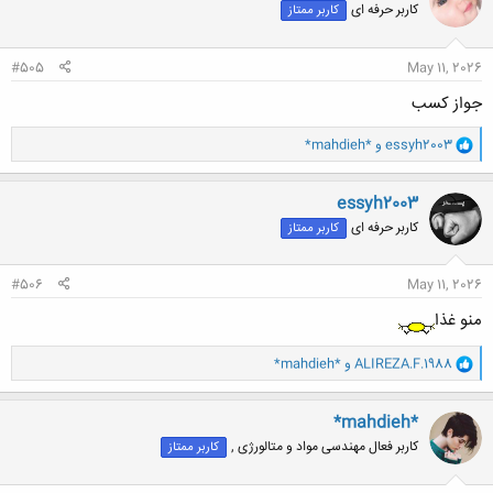
کاربر حرفه ای
کاربر ممتاز
ه
ا
:
#505
May 11, 2026
جواز کسب
و
essyh2003
و
*mahdieh*
ا
ک
ن
essyh2003
ش
کاربر حرفه ای
کاربر ممتاز
ه
ا
:
#506
May 11, 2026
منو غذا
و
ALIREZA.F.1988
و
*mahdieh*
ا
ک
ن
*mahdieh*
ش
کاربر فعال مهندسی مواد و متالورژی ,
کاربر ممتاز
ه
ا
: