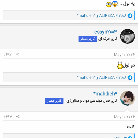
یه لول ...
و
ALIREZA.F.1988
و
*mahdieh*
ا
ک
ن
essyh2003
ش
کاربر حرفه ای
کاربر ممتاز
ه
ا
:
#492
May 11, 2026
دو لول
و
ALIREZA.F.1988
و
*mahdieh*
ا
ک
ن
*mahdieh*
ش
کاربر فعال مهندسی مواد و متالورژی ,
کاربر ممتاز
ه
ا
:
#493
May 11, 2026
کلت
و