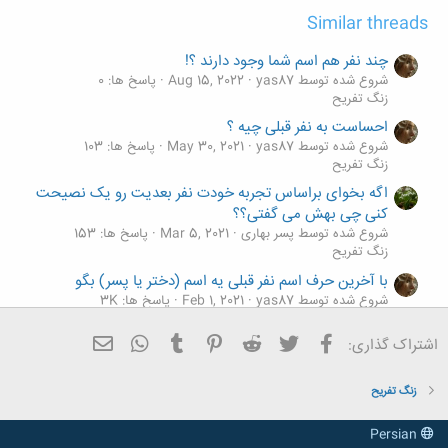
Similar threads
چند نفر هم اسم شما وجود دارند ؟!
شروع شده توسط yas87
Aug 15, 2022
پاسخ ها: 0
زنگ تفريح
احساست به نفر قبلی چیه ؟
شروع شده توسط yas87
May 30, 2021
پاسخ ها: 103
زنگ تفريح
اگه بخوای براساس تجربه خودت نفر بعدیت رو یک نصیحت
کنی چی بهش می گفتی؟؟
شروع شده توسط پسر بهاری
Mar 5, 2021
پاسخ ها: 153
زنگ تفريح
با آخرین حرف اسم نفر قبلی یه اسم (دختر یا پسر) بگو
شروع شده توسط yas87
Feb 1, 2021
پاسخ ها: 3K
زنگ تفريح
فیسبوک
تویتر
Reddit
Pinterest
Tumblr
ایمیل
WhatsApp
اشتراک گذاری:
اگه بخوای به نفر قبلی ی هدیه بدی از1تا20چه شماره ای رو
میدی؟؟؟
شروع شده توسط Hidden energy
Nov 24, 2015
پاسخ ها: 157
زنگ تفريح
زنگ تفريح
Persian