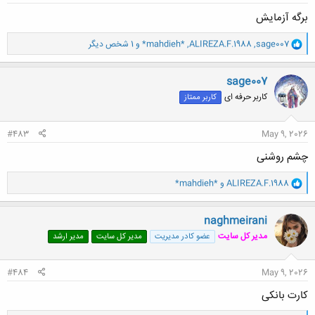
برگه آزمایش
و
sage007
,
ALIREZA.F.1988
,
*mahdieh*
و 1 شخص دیگر
ا
ک
ن
sage007
ش
کاربر حرفه ای
کاربر ممتاز
ه
ا
:
#483
May 9, 2026
چشم روشنی
و
ALIREZA.F.1988
و
*mahdieh*
ا
ک
ن
naghmeirani
ش
مدیر کل سایت
عضو کادر مدیریت
مدیر کل سایت
مدیر ارشد
ه
ا
:
#484
May 9, 2026
کارت بانکی