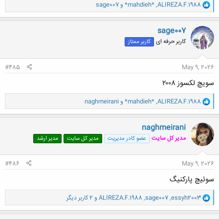
و
ALIREZA.F.1988
,
*mahdieh*
و
sage007
ا
ک
ن
sage007
ش
کاربر حرفه ای
کاربر ممتاز
ه
ا
:
#485
May 9, 2026
سویچ لکسوز ۲۰۰۸
و
ALIREZA.F.1988
,
*mahdieh*
و
naghmeirani
ا
ک
ن
naghmeirani
ش
مدیر کل سایت
عضو کادر مدیریت
مدیر کل سایت
مدیر ارشد
ه
ا
:
#486
May 9, 2026
سوئیچ پارکنیگ
و
essyh2003
,
sage007
,
ALIREZA.F.1988
و 2 کاربر دیگر
ا
ک