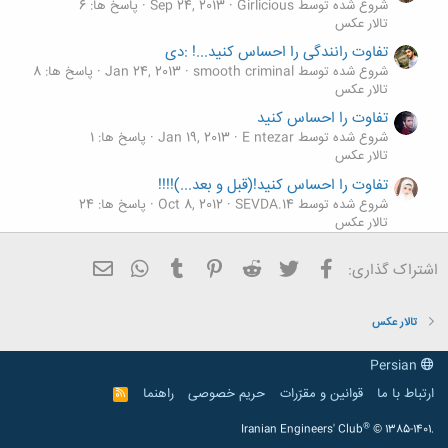
شروع شده توسط Girlicious
Sep 24, 2013
پاسخ ها: 6
تالار عکس
تفاوت رانندگی را احساس کنید...! :دی
شروع شده توسط smooth criminal
Jan 24, 2013
پاسخ ها: 8
تالار عکس
تفاوت را احساس کنید
شروع شده توسط E ntezar
Jan 19, 2013
پاسخ ها: 1
تالار عکس
تفاوت را احساس کنید!(قبل و بعد...)!!!!
شروع شده توسط SEVDA.14
Oct 8, 2012
پاسخ ها: 24
تالار عکس
تفاوت را احساس کنید
فیسبوک
تویتر
Reddit
Pinterest
Tumblr
ایمیل
WhatsApp
اشتراک گذاری:
شروع شده توسط negin:-
Aug 10, 2012
پاسخ ها: 0
تالار عکس
تالار عکس
Persian
ارتباط با ما
قوانین و مقرّرات
حریم خصوصی
راهنما
R
S
S
®
Iranian Engineers' Club
© 1385-1401.