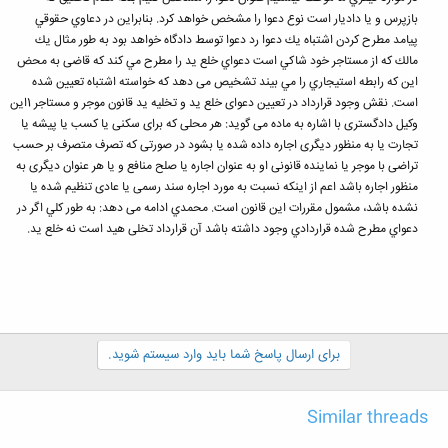
بازپرس و یا دادیار است نوع دعوا را مشخص خواهد كرد. بنابراین در دعاوي حقوقي
پیامد مطرح كردن اشتباه یك دعوا رد دعوا توسط دادگاه خواهد بود به طور مثال یك
مالك كه از مستاجر خود شاكي است دعواي خلع ید را مطرح مي كند كه قاضی به محض
این كه رابطه استیجاري را مي بیند تشخیص می دهد كه خواسته اشتباه تعیین شده
است. نقش وجود قرارداد در تعیین دعوای خلع ید و تخلیه ید قانون موجر و مستاجر 1این
وكیل دادگستری با اشاره به ماده می گوید: هر محلی كه برای سكنی یا كسب یا پیشه یا
تجارت یا به منظور دیگری اجاره داده شده یا بشود در صورتی كه تصرف متصرف بر حسب
تراضی با موجر یا نماینده قانونی او به عنوان اجاره یا صلح منافع و یا هر عنوان دیگری به
منظور اجاره باشد اعم از اینكه نسبت به مورد اجاره سند رسمی یا عادی تنظیم شده یا
نشده باشد، مشمول مقررات این قانون است. محمدي ادامه می دهد: به طور كلي اگر در
دعواي مطرح شده قراردادي وجود داشته باشد آن قرارداد تخلی هید است نه خلع ید.
برای ارسال پاسخ شما باید وارد سیستم شوید.
Similar threads