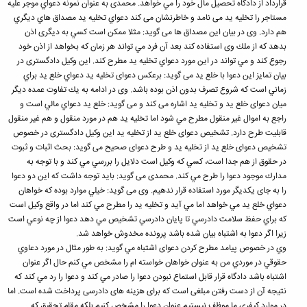
قرارداد از دادگاه تحصیل مال خود را مي خواهد. محمدی به عنوان نمونه دعواي موجر علیه
مستاجر را تخلیه ید می نامد و خاطرنشان می كند دعواي تخلیه ید مصداق هاي دیگري
هم دارد. وی در بیان این مصداق ها می گوید: مثلا ممكن است كسي به دیگری اذن
بدهد كه از ملك وی استفاده كند بعد آن فرد مي تواند هر زمان كه بخواهد از اذن خود
رجوع كند و مي تواند در این مورد دعواي تخلیه ید مطرح كند. این وكیل دادگستری در
بیان تمایز این دعوا با خلع ید می گوید: برعكس دعوای تخلیه ید دعواي خلع ید براي
زماني است كه شروع تصرف بدون اذن بوده باشد. وی در ادامه به یك تفاوت عمده دیگر
میان دعوای خلع ید و تخلیه ید اشاره می كند و می گوید: خلع ید دعواي مالي است و
راجع به اموال غیر منقول مطرح مي شود اما تخلیه ید هم در مورد منقول و هم غیر منقول
قابلیت طرح دارد. تشخیص دعوای خلع ید از تخلیه ید این وكیل دادگستری در خصوص
تشخیص دعوای خلع ید از تخلیه ید و طرح دعوای صحیح می گوید: بحث اثبات و ثبوت
در حقوق از هم جدا است، كسي كه وكیل است دلایل را بررسي مي كند و با توجه به
مدارك موجود دعوا را طرح مي كند. محمدی می گوید: باید توجه داشت كه این دو دعوا
را به جای یكدیگر مورد استفاده قرار ندهیم. وی می گوید: خیلي موارد بوده كه خواهان
دعواي خلع ید مي خواهد اما مي آید و تخلیه ید را مطرح مي كند اما در واقع وكیل است
كه براي حفظ سلامت دادرسي تا پایان دادرسي تشخیص مي دهد دعوا از چه نوعي است
زیرا اگر دعوا به اشتباه بیان شده باشد پرونده مخدوش خواهد شد.
وي در خصوص پیامد مطرح كردن دعوای اشتباه مي گوید: به طور مثال در مورد دعاوي
حقوقي در موردي من به عنوان خواهان خواسته ام را مشخص مي كنم حال اگر عنوان
اشتباه باشد دادگاه قرار قابل استماع نبودن دعوا را صادر مي كند و دعوا را رد مي كند كه
نتیجه آن از دست رفتن مبلغی است كه برای هزینه های دادرسی پرداخت شده است. اما
در موارد كیفري ما موظف نیستیم عنوان دعوا را مشخص كنیم بلكه مقام تحقیق كه