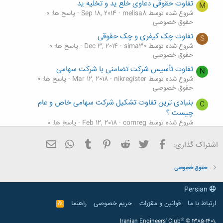
تفاوت حقوقی دعاوی خلع ید و تخلیه ید
M
شروع شده توسط melisa8
Sep 18, 2014
پاسخ ها: 0
حقوق خصوصی
تفاوت چک کیفری و چک حقوقی
S
شروع شده توسط sima30
Dec 3, 2014
پاسخ ها: 0
حقوق خصوصی
تفاوت تأسیس شرکت تضامنی با شرکت سهامی
N
شروع شده توسط nikregister
Mar 12, 2018
پاسخ ها: 0
حقوق خصوصی
بنیادی ترین تفاوت تشکیل شرکت سهامی خاص و عام
C
چیست ؟
شروع شده توسط comreg
Feb 12, 2018
پاسخ ها: 0
حقوق خصوصی
فیسبوک
تویتر
Reddit
Pinterest
Tumblr
ایمیل
WhatsApp
اشتراک گذاری:
تفاوت" برات" و "ال سی" در چیست؟
P
شروع شده توسط P a N a H
Jan 21, 2016
پاسخ ها: 0
حقوق خصوصی
حقوق خصوصی
Persian
ارتباط با ما
قوانین و مقرّرات
حریم خصوصی
راهنما
R
S
S
®
Iranian Engineers' Club
© 1385-1401.