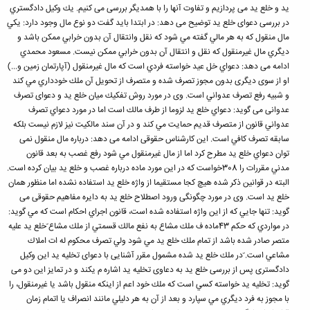
ید و خلع ید می پردازیم و تفاوت آنها را با همدیگر بررسی می کنیم. یك وكیل دادگستري
در بررسی دعوای خلع ید توضیح می دهد: در ابتدا باید گفت دو نوع مال وجود دارد: یكي
مال منقول كه به هر مالي گفته مي شود كه نقل وانتقال آن بدون خرابي ممكن باشد و
دیگري مال غیرمنقول كه نقل و انتقال آن بدون خرابي ممكن نیست. مسعود محمدي
ادامه می دهد: دعواي خل عید خواسته فردي است كه مال غیرمنقول (آپارتمان زمین و...)
او از سوی دیگری بدون مجوز تصرف شده و متصرف از تحویل آن ملك خودداري مي كند
و شبیه رفع تصرف عدواني است. وی در مورد روش تفكیك میان خلع ید و دعوای تصرف
عدوانی می گوید: دعواي خلع ید لزوما از طرف مالك است اما در مورد دعواي تصرف
عدواني قانون از متصرف قدیم حمایت مي كند و در آن سند مالكیت نیز لازم نیست بلكه
سابقه تصرف كافي است. این كارشناس حقوقی ادامه می دهد: درباره مال منقول نمی
توان دعواي خلع ید مطرح كرد اما از مال غیرمنقول مي شود رفع غصب به بعد قانون
مدني مقررات را 308خواست كه در این مورد ماده درباره غصب و خلع ید بیان كرده است.
البته در قوانین ذكر شده هیچ كجا مستقیما از واژه خلع ید استفاده نشده اما منظور همان
خلع ید است. وی در مورد چگونگی ورود اصطلاح خلع ید به دایره مفاهیم حقوقی می
گوید: تنها جایي كه از این واژه استفاده شده است، قانون اجراي احكام است كه مي گوید:
در مواردي كه حكم 43ماده ف ملك مشاع به نفع مالك قسمتي از ملك مشاع ّخلع ید علیه
متصر صادر شده باشد از تمام ملك خلع ید مي شود ولي تصرف محكوم له ات املاك
مشاعي است. ّدر ملك خلع ید شده مشمول مقرر آشنایی با دعوای تخلیه ید این وكیل
دادگستری پس از بررسی خلع ید به دعاوی تخلیه ید اشاره م یكند و در تمایز این دو می
گوید: تخلیه ید خواسته كسي است كه ملك خود اعم از اینكه منقول باشد یا غیرمنقول، را
با مجوز به فرد دیگري مي سپارد و بعد از آن به هر دلیلي مانند انصراف یا اتمام زمان