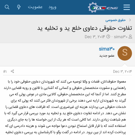
ورود
عضویت
حقوق خصوصی
تفاوت حقوقی دعاوی خلع ید و تخلیه ید
ش
ت
Dec 3, 2014
sima30
ر
ا
و
ر
sima30
S
ع
ی
عضو جدید
ک
خ
ن
ش
ن
ر
#1
Dec 3, 2014
د
و
ه
ع
معمولا حقوقدانان، قضات و وکلا توصیه می کنند که شهروندان دعاوی حقوقی خود را با
م
راهنمایی و مشورت متخصصان حقوقی و کسانی که آشنایی با قانون و رویه قضایی دارند
و
مطرح کنند. اما از آنجا که این متخصصان حقوقی، کالایی مادی در عوض پولی که می
ض
گیرند به شهروندان ارایه نمی دهند برخی از شهروندان فکر می کنند که پولی که برای
و
خدمات حقوقی می پردازند هزینه ای غیرضروری است. که ظرافت های دعاوی قضایی را
ع
نشان می دهد. در ادامه تفاوت دعاوی خلع ید و تخلیه ید مورد بررسی قرار می گیرد که با
هم شباهت زیادی دارند. اما کافی است که هر یک از این خواسته ها را به جای دیگری
استفاده کنند که با قرار قابل استماع نبودن دعوا مواجه می شوند و هزینه دادرسی ای که
پرداخت کرده اند از بین برود. در ادامه در گفت وگو با کارشناسان به بررسی دعاوی تخلیه