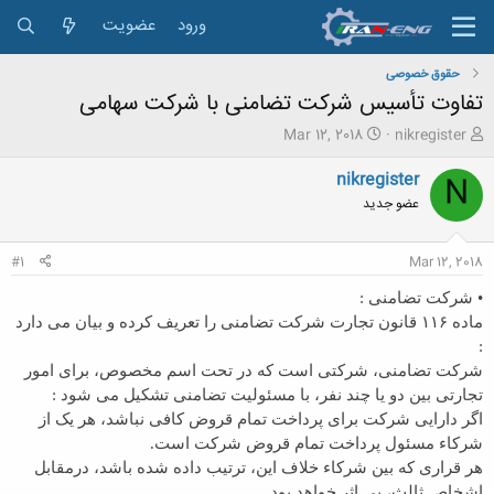
ورود
عضویت
حقوق خصوصی
تفاوت تأسیس شرکت تضامنی با شرکت سهامی
ش
ت
Mar 12, 2018
nikregister
ر
ا
و
ر
nikregister
N
ع
ی
عضو جدید
ک
خ
ن
ش
ن
ر
#1
Mar 12, 2018
د
و
ه
ع
• شرکت تضامنی :
م
ماده ۱۱۶ قانون تجارت شرکت تضامنی را تعریف کرده و بیان می دارد
و
:
ض
و
شرکت تضامنی، شرکتی است که در تحت اسم مخصوص، برای امور
ع
تجارتی بین دو یا چند نفر، با مسئولیت تضامنی تشکیل می شود :
اگر دارایی شرکت برای پرداخت تمام قروض کافی نباشد، هر یک از
شرکاء مسئول پرداخت تمام قروض شرکت است.
هر قراری که بین شرکاء خلاف این، ترتیب داده شده باشد، درمقابل
اشخاص ثالث، بی اثر خواهد بود.