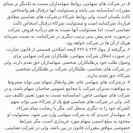
۵. در شرکت های سهامی، روابط سهامداران نسبت به یکدیگر بر مبنای
مقررات اساسنامه می باشد و مسئولیت آنها درقبال هم واشخاص
ثالث یکسان است. ولی روابط شرکاء درشرکت های تصامنی مطابق
قرارداد شرکتنامه است و مسئولیت شرکاء درقبال اشخاص ثالث
تضامنی است. اما مسئولیت آنها نسبت به هم درتأدیه قروض شرکت
درصورت عدم پیش بینی ترتیب دیگری در شرکتنامه، به نسبت سرمایه
هریک از آن ها در شرکت خواهد بود.
۶. برگرفته از مواد ۲۲۳ تا ۲۲۶ لایحه اصلاحی قسمتی از قانون تجارت،
در صورت انحلال شرکت سهامی، طلبکاران شرکت سهامی برای
وصول طلب خود برطلبکاران شخصی سهامداران حق تقدم دارند. ولی
در شرکت های تضامنی، طلبکاران شرکت بر طلبکاران شخصی
شرکاء، حق تقدم ندارند.
۷. درشرکت های سهامی عام، نقل وانتقال سهام نمی تواند مشروط
به موافقت مدیران شرکت یا مجامع عمومی صاحبان سهام باشد، و در
شرکت های سهامی خاص، اساسنامه نسبت به مورد تعیین تکلیف می
کند. ولی در شرکت های تضامنی هیچ یک از شرکاء نمی تواند سهم
الشرکه خود را به دیگری منتقل کند، مگر با رضایت تمام شرکاء.
۸. سهامدار جدیدی که به شرکت سهامی وارد می شود، مسئولیت او
محدود به مبلغ اسمی سهام مورد خریداری است، مگر شرایط
خصوصی موافق مقررات قانون در بین باشد. ولی در شرکت تضامنی،