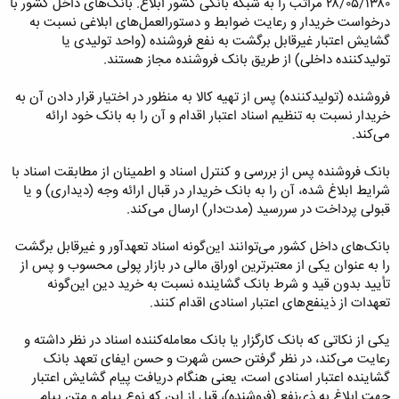
۲۸/۰۵/۱۳۸۰ مراتب را به شبکه بانکی کشور ابلاغ. بانک‌های داخل کشور با
درخواست خریدار و رعایت ضوابط و دستورالعمل‌های ابلاغی نسبت به
گشایش اعتبار غیرقابل برگشت به نفع فروشنده (واحد تولیدی یا
تولیدکننده داخلی) از طریق بانک فروشنده مجاز هستند.
فروشنده (تولیدکننده) پس از تهیه کالا به منظور در اختیار قرار دادن آن به
خریدار نسبت به تنظیم اسناد اعتبار اقدام و آن را به بانک خود ارائه
می‌کند.
بانک فروشنده پس از بررسی و کنترل اسناد و اطمینان از مطابقت اسناد با
شرایط ابلاغ شده، آن را به بانک خریدار در قبال ارائه وجه (دیداری) و یا
قبولی پرداخت در سررسید (مدت‌دار) ارسال می‌کند.
بانک‌های داخل کشور می‌توانند این‌گونه اسناد تعهدآور و غیرقابل برگشت
را به عنوان یکی از معتبرترین اوراق مالی در بازار پولی محسوب و پس از
تأیید بدون قید و شرط بانک گشاینده نسبت به خرید دین این‌گونه
تعهدات از ذینفع‌های اعتبار اسنادی اقدام کنند.
یکی از نکاتی که بانک کارگزار یا بانک معامله‌کننده اسناد در نظر داشته و
رعایت می‌کند، در نظر گرفتن حسن شهرت و حسن ایفای تعهد بانک
گشاینده اعتبار اسنادی است، یعنی هنگام دریافت پیام گشایش اعتبار
جهت ابلاغ به ذی‌نفع (فروشنده)، قبل از این که نوع پیام و متن پیام