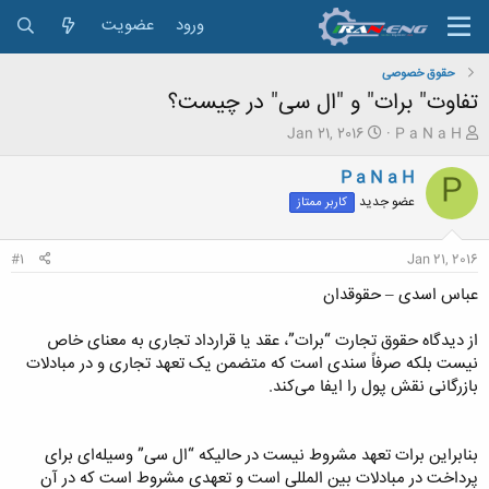
ورود
عضویت
حقوق خصوصی
تفاوت" برات" و "ال سی" در چیست؟
ش
ت
Jan 21, 2016
P a N a H
ر
ا
و
ر
P a N a H
P
ع
ی
عضو جدید
کاربر ممتاز
ک
خ
ن
ش
ن
ر
#1
Jan 21, 2016
د
و
ه
ع
عباس اسدی – حقوقدان
م
و
از دیدگاه حقوق تجارت “برات”، عقد یا قرارداد تجاری به معنای خاص
ض
نیست بلکه صرفاً سندی است که متضمن یک تعهد تجاری و در مبادلات
و
بازرگانی نقش پول را ایفا می‌کند.
ع
بنابراین برات تعهد مشروط نیست در حالیکه “ال سی” وسیله‌ای برای
پرداخت در مبادلات بین المللی است و تعهدی مشروط است که در آن