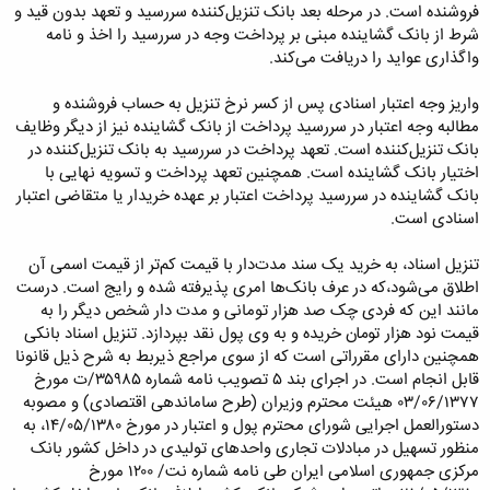
فروشنده است. در مرحله بعد بانک تنزیل‌کننده سررسید و تعهد بدون قید و
شرط از بانک گشاینده مبنی بر پرداخت وجه در سررسید را اخذ و نامه
واگذاری عواید را دریافت می‌کند.
واریز وجه اعتبار اسنادی پس از کسر نرخ تنزیل به حساب فروشنده و
مطالبه وجه اعتبار در سررسید پرداخت از بانک گشاینده نیز از دیگر وظایف
بانک تنزیل‌کننده است. تعهد پرداخت در سررسید به بانک تنزیل‌کننده در
اختیار بانک گشاینده است. همچنین تعهد پرداخت و تسویه نهایی با
بانک گشاینده در سررسید پرداخت اعتبار بر عهده خریدار یا متقاضی اعتبار
اسنادی است.
تنزیل اسناد، به خرید یک سند مدت‌دار با قیمت کم‌تر از قیمت اسمی آن
اطلاق می‌شود،که در عرف بانک‌ها امری پذیرفته شده و رایج است. درست
مانند این که فردی چک صد هزار تومانی و مدت دار شخص دیگر را به
قیمت نود هزار تومان خریده و به وی پول نقد بپردازد. تنزیل اسناد بانکی
همچنین دارای مقرراتی است که از سوی مراجع ذیربط به شرح ذیل قانونا
قابل انجام است. در اجرای بند ۵ تصویب نامه شماره ۳۵۹۸۵/ت مورخ
۰۳/۰۶/۱۳۷۷ هیئت محترم وزیران (طرح ساماندهی اقتصادی) و مصوبه
دستورالعمل اجرایی شورای محترم پول و اعتبار در مورخ ۱۴/۰۵/۱۳۸۰، به
منظور تسهیل در مبادلات تجاری واحدهای تولیدی در داخل کشور بانک
مرکزی جمهوری اسلامی ایران طی نامه‌ شماره نت/ ۱۲۰۰ مورخ