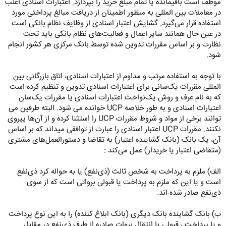
موظف است باقیمانده یا تمام مبلغ خرید را بپردازد. اعتبارات اسنادی اغلب
در معاملات بین المللی به منظور اطمینان از دریافت مبالغ پرداختی مورد
استفاده قرار می‌گیرد. گشایش اعتبار اسنادی از وظایف نظام بانکی است
در عین حال همانند سایر اعمال و فعالیت‌های نظام بانکی باید تحت
نظارت و بر اساس مقررات تدوین شده توسط بانک مرکزی هر کشور انجام
شود.
با توجه به استفاده مرتب و مداوم از اعتبارات اسنادی، اتاق بازرگانی بین
المللی مقررات یک‌سانی برای اعتبارات اسنادی تدوین و تنظیم کرده است
که به نام عرف و روش یک‌نواخت اعتبارات اسنادی یا مقررات یک‌سان
اعتبارات اسنادی و به طور خلاصه UCP خوانده می شود. البته طرفین می
توانند برخی از مواد و شروط مقررات UCP را استثنا کرده و از آن‌ها پیروی
نکنند. مقررات UCP اعتبار اسنادی را عبارت از توافقی میداند که بر اساس
آن، یک بانک (بانک گشاینده اعتبار) به تقاضا و دستورالعمل‌های مشتری
(متقاضی اعتبار یا خریدار) عمل می‌کند :
الف) ملزم به پرداخت به شخص ثالث (ذی‌نفع) یا به حواله کرد ذی‌نفع
است و یا این که ملزم به پرداخت یا قبولی برواتی است که از سوی
ذی‌نفع صادر شده اند.
ب) بانک گشاینده بانک دیگری (بانک ابلاغ کننده) را به این نوع پرداخت
و یا پرداخت ، قبولی یا انتقال بروات صادره از طرف ذی‌نفع در مقابل