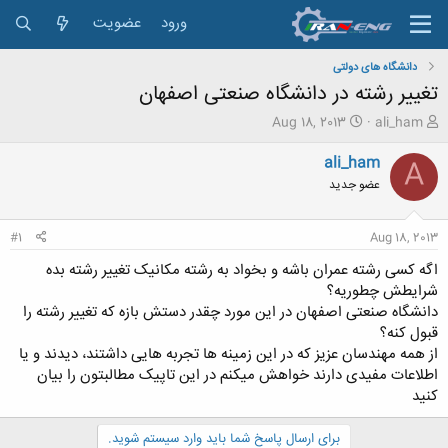
ورود
عضویت
دانشگاه های دولتی
تغییر رشته در دانشگاه صنعتی اصفهان
ش
ت
Aug 18, 2013
ali_ham
ر
ا
و
ر
ali_ham
A
ع
ی
عضو جدید
ک
خ
ن
ش
ن
ر
#1
Aug 18, 2013
د
و
ه
ع
اگه کسی رشته عمران باشه و بخواد به رشته مکانیک تغییر رشته بده
م
شرایطش چطوریه؟
و
دانشگاه صنعتی اصفهان در این مورد چقدر دستش بازه که تغییر رشته را
ض
قبول کنه؟
و
از همه مهندسان عزیز که در این زمینه ها تجربه هایی داشتند، دیدند و یا
ع
اطلاعات مفیدی دارند خواهش میکنم در این تاپیک مطالبتون را بیان
کنید
برای ارسال پاسخ شما باید وارد سیستم شوید.