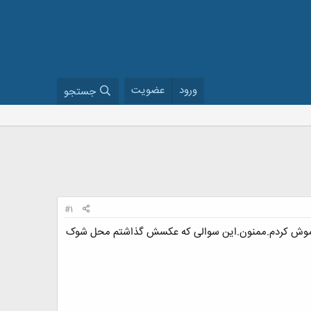
ورود
عضویت
جستجو
#1
 فراموش کردم.ممنون.این سوالی که عکسش گذاشتم محل شوک