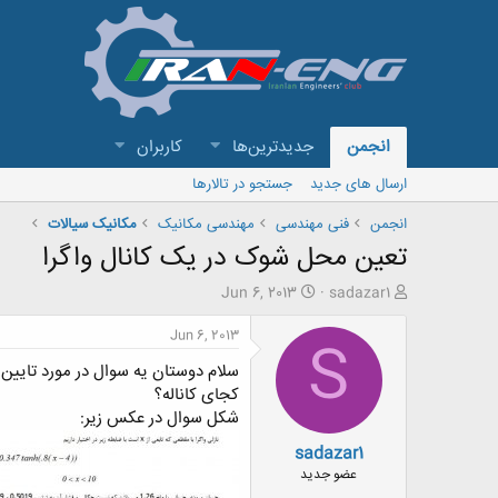
انجمن
جدیدترین‌ها
کاربران
ارسال های جدید
جستجو در تالارها
انجمن
فنی مهندسی
مهندسی مکانیک
مکانیک سیالات
تعین محل شوک در یک کانال واگرا
ش
ت
Jun 6, 2013
sadazar1
ر
ا
و
ر
Jun 6, 2013
S
ع
ی
سلام دوستان یه سوال در مورد تایی
ک
خ
ن
ش
کجای کاناله؟
ن
ر
شکل سوال در عکس زیر:
د
و
sadazar1
ه
ع
م
عضو جدید
و