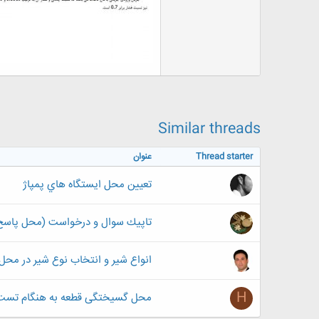
ض
و
ع
Similar threads
Thread starter
عنوان
تعيين محل ايستگاه هاي پمپاژ
تاپيك سوال و درخواست (محل پاسخ گ
انواع شير و انتخاب نوع شير در محل
H
محل گسیختگی قطعه به هنگام ت