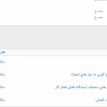
تالار
مکا
ويي به نياز هاي اعضا)
مکا
 هاي مختلف ايستگاه تقلیل فشار گاز
مکا
ست کشش
مکا