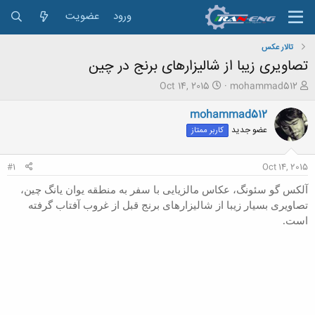
ورود
عضویت
تالار عکس
تصاویری زیبا از شالیزارهای برنج در چین
ش
ت
Oct 14, 2015
mohammad512
ر
ا
و
ر
mohammad512
ع
ی
عضو جدید
کاربر ممتاز
ک
خ
ن
ش
ن
ر
#1
Oct 14, 2015
د
و
ه
ع
آلکس گو سئونگ، عکاس مالزیایی با سفر به منطقه یوان یانگ چین،
م
تصاویری بسیار زیبا از شالیزارهای برنج قبل از غروب آفتاب گرفته
و
است.
ض
و
ع