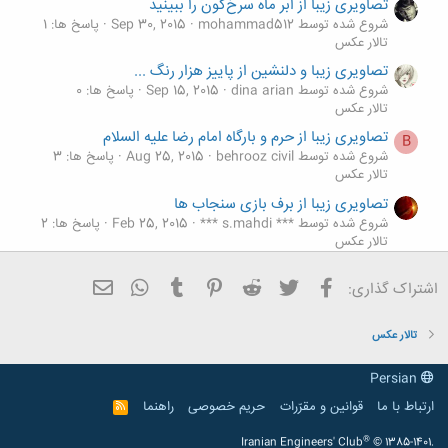
تصاویری زیبا از ابر ماه سرخ‌گون را ببینید
شروع شده توسط mohammad512
Sep 30, 2015
پاسخ ها: 1
تالار عکس
تصاویری زیبا و دلنشین از پاییز هزار رنگ ...
شروع شده توسط dina arian
Sep 15, 2015
پاسخ ها: 0
تالار عکس
تصاویری زیبا از حرم و بارگاه امام رضا علیه السلام
B
شروع شده توسط behrooz civil
Aug 25, 2015
پاسخ ها: 3
تالار عکس
تصاویری زیبا از برف بازی سنجاب ها
شروع شده توسط *** s.mahdi ***
Feb 25, 2015
پاسخ ها: 2
تالار عکس
تصاویری زیبا و جالب از حریم سلطان جنگل
فیسبوک
تویتر
Reddit
Pinterest
Tumblr
ایمیل
WhatsApp
اشتراک گذاری:
شروع شده توسط dina arian
Feb 23, 2015
پاسخ ها: 0
تالار عکس
تالار عکس
Persian
ارتباط با ما
قوانین و مقرّرات
حریم خصوصی
راهنما
R
S
S
®
Iranian Engineers' Club
© 1385-1401.