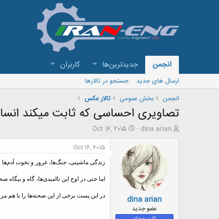
انجمن
جدیدترین‌ها
کاربران
ارسال های جدید
جستجو در تالارها
انجمن
بخش عمومی
تالار عکس
تصاویری احساسی که ثابت میکند انسان
ش
ت
Oct 16, 2015
dina arian
ر
ا
و
ر
Oct 16, 2015
ع
ی
ک
خ
زندگی ماشینی، جنگ‌ها، غرور و نخوت آدم‌ها
ن
ش
اما حتی در اوج این ناامیدی‌ها، گاه و بیگاه
ن
ر
د
و
در این پست برخی از این صحنه‌ها را با هم مرو
dina arian
ه
ع
م
عضو جدید
و
کاربر ممتاز