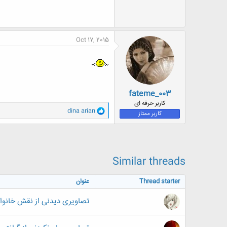
Oct 17, 2015
fateme_003
کاربر حرفه ای
و
dina arian
کاربر ممتاز
ا
ک
ن
ش
ه
ا
Similar threads
:
Thread starter
عنوان
تصاویری دیدنی از نقش خانواده