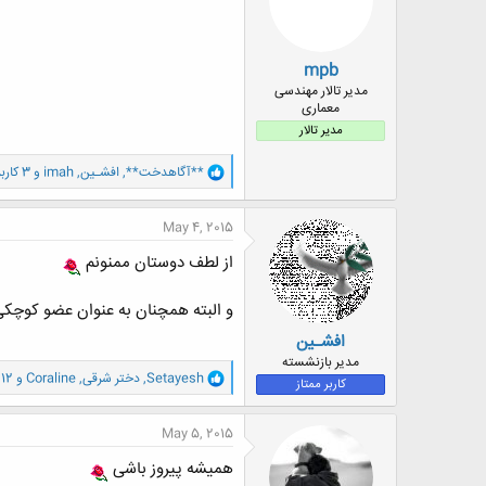
ا
:
mpb
مدیر تالار مهندسی
معماری
مدیر تالار
و
**آگاهدخت**
,
افشـین
,
imah
و 3 کاربر دیگر
ا
ک
ن
May 4, 2015
ش
ه
از لطف دوستان ممنونم
ا
:
و البته همچنان به عنوان عضو کوچکی 
افشـین
مدیر بازنشسته
و
Setayesh
,
دختر شرقی
,
Coraline
و 12 کاربر دیگر
کاربر ممتاز
ا
ک
ن
May 5, 2015
ش
ه
همیشه پیروز باشی
ا