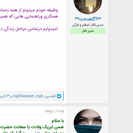
ا
:
وظیفه خودم میدونم از همه زحما
همکاری وراهنمایی هایی که همیشه
**آگاهدخت**
مدیر تالار اسلام و قرآن
امیدوارم درتمامی مراحل زندگی د
مدیر تالار
و
افشـین
,
mpb
,
m@hboubeh
و 3 کاربر دیگر
ا
ک
ن
May 1, 2015
ش
ه
با سلام
ا
ضمن تبریک ولادت با سعادت حضرت علی 
: