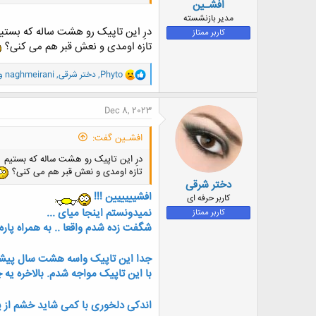
افشـین
مدیر بازنشسته
درِ این تاپیک رو هشت ساله که بستی
کاربر ممتاز
تازه اومدی و نعش قبر هم می کنی؟
و
Phyto
,
دختر شرقی
,
naghmeirani
و 1 شخص
ا
ک
ن
Dec 8, 2023
ش
ه
افشـین گفت:
ا
:
درِ این تاپیک رو هشت ساله که بستیم
تازه اومدی و نعش قبر هم می کنی؟
دختر شرقی
افشیییییین !!!
کاربر حرفه ای
نمیدونستم اینجا میای ...
کاربر ممتاز
شگفت زده شدم واقعا .. به همراه پار
جدا این تاپیک واسه هشت سال پیشه!!
با این تاپیک مواجه شدم.‌ بالاخره یه
اندکی دلخوری با کمی شاید خشم از 