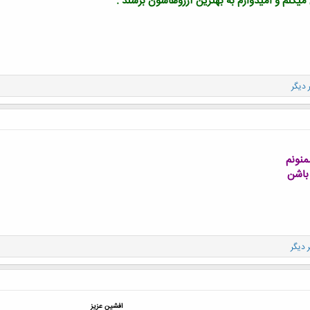
 میکنم و امیدوارم به بهترین آرزوهاشون برسند .
منونم
باشن
افشین عزیز