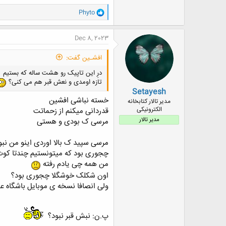
و
Phyto
ا
ک
ن
Dec 8, 2023
ش
ه
افشـین گفت:
ا
:
درِ این تاپیک رو هشت ساله که بستیم
تازه اومدی و نعش قبر هم می کنی؟
Setayesh
خسته نباشی افشین
مدیر تالار کتابخانه
الکترونیکی
قدردانی میکنم از زحماتت
مدیر تالار
مرسی ک بودی و هستی
مرسی سپید ک بالا اوردی اینو من نب
چجوری بود که میتونستیم چندتا کوت
من همه چی یادم رفته
اون شکلک خوشگلا چجوری بود؟
ولی انصافا نسخه ی موبایل باشگاه عالی
پ.ن: نبش قبر نبود؟