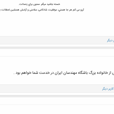
خسته نباشيد ميگم. ممنون براي زحماتت.
آرزو می کنم هر جا هستي، موفقیت، شادکامی، سلامتی و آرامش همنشین لحظاتت ب
از خانواده بزرگ باشگاه مهندسان ایران در خدمت شما خواهم بود .