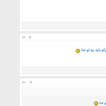
#9
 باید بره تو حنا
#10
و حنا