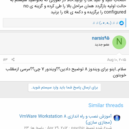
انتخاب کنید و کلید ok را بزنید.حالا در صورتی که بخواهید سیستم به
حالت اولیه بازگردد همان مراحل بالا را طی کرده و گزینه ی no
configured را برگزیده و دکمه ی ok را بزنید
و
♫ ♫ (｡◕‿◕｡) ♫ ♫
ا
ک
ن
narsis95
N
ش
عضو جدید
ه
ا
:
#3
Aug 10, 2015
سلام..اینو برای ویندوز 8 توضیح دادین؟؟ویندور 7 چی؟؟مرسی ازمظلب
خوبتون
برای ارسال پاسخ شما باید وارد سیستم شوید.
Similar threads
آموزش نصب و راه اندازی VmWare Workstation 8
(مجازی سازی)
شروع شده توسط psychic
Apr 29, 2012
پاسخ ها: 23