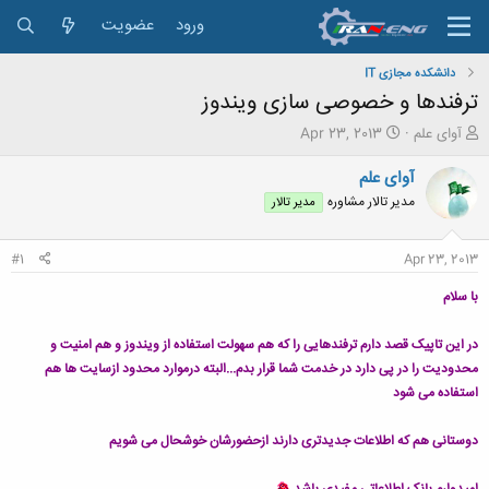
ورود
عضویت
دانشکده مجازی IT
ترفندها و خصوصی سازی ویندوز
ش
ت
آوای علم
Apr 23, 2013
ر
ا
و
ر
آوای علم
ع
ی
مدیر تالار مشاوره
مدیر تالار
ک
خ
ن
ش
ن
ر
#1
Apr 23, 2013
د
و
ه
ع
با سلام
م
و
در این تاپیک قصد دارم ترفندهایی را که هم سهولت استفاده از ویندوز و هم امنیت و
ض
و
محدودیت را در پی دارد در خدمت شما قرار بدم...البته درموارد محدود ازسایت ها هم
ع
استفاده می شود
دوستانی هم که اطلاعات جدیدتری دارند ازحضورشان خوشحال می شویم
امیدوارم بانک اطلاعاتی مفیدی باشد