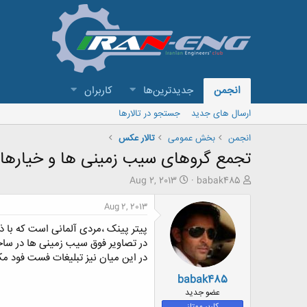
انجمن
جدیدترین‌ها
کاربران
ارسال های جدید
جستجو در تالارها
انجمن
بخش عمومی
تالار عکس
تجمع گروهای سیب زمینی ها و خیاره
ش
ت
Aug 2, 2013
babak485
ر
ا
و
ر
Aug 2, 2013
ع
ی
پیتر پینک ،‌مردی آلمانی است که با
ک
خ
ن
ش
در تصاویر فوق سیب زمینی ها در ساحل
ن
ر
در این میان نیز تبلیغات فست فود مک
د
و
babak485
ه
ع
م
عضو جدید
و
کاربر ممتاز