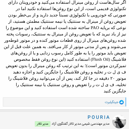
اگر سال‌هاست از روغن مینرال استفاده می‌کنید و خودرویتان دارای
تکنولوژی قدیمی است، از این نوع روغن‌ها استفاده نکنید اما در
صورتی که خودرویی با تکنولوژی نسبتاً جدید دارید و از بی‌خطر بودن
تعویض روغن از مینرال به سنتتیک یا نیمه سنتتیک مطمئن هستید، از
نوعی که برپایه PAO ساخته شده است استفاده کنید و این موضوع را
نیز از یاد نبرید که با تعویض روغن از مینرال به سنتتیک، رسوبات پخته
شده روغن‌های مینرال از روی قطعات موتور کنده و در موتور غوطه‌ور
می‌شوند و پس از مدتی موتور از کار می‌افتد. به همین علت قبل از این
تعویض باید موتور را یا به طور کامل رسوب زدایی و یا از روغن‌های
فلاشینگ (Flush Oil) استفاده کنید (این نوع روغن فقط مخصوص
تمیزکردن موتور است)؛ به این ترتیب که روغن مینرال را بدون تعویض
ف ی ل ت ر تخلیه و روغن فلاشینگ را جایگزین کنید و اجازه دهید
موتور ۲۰ دقیقه در جا کار کند، پس از آن می‌توانید روغن فلاشینگ را
تخلیه، ف ی ل ت ر را تعویض و روغن سنتتیک یا نیمه سنتتیک را
جایگزین کنید
و
جینگیلبرت
ا
ک
ن
P O U R I A
ش
مدیر مهندسی شیمی مدیر تالار گفتگوی آزاد
مدیر تالار
ه