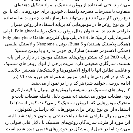
می‌شوند. حتی استفاده از روغن سنتتیک با مواد تشکیل دهنده‌ای
متفاوت با مندرجات دفترچه راهنمای خودرو، برای خودروهایی که با این
نوع روغن کار می‌کنند نیز می‌تواند خطرساز باشد، چه رسد به استفاده
از این نوع روغن‌ها در موتورهایی که برپایه استفاده از روغن مینرال
طراحی شده‌اند. به عنوان مثال روغن سنتتیک برپایه Poly glycol با پلی
استرها، پلی کربنیک‌ها، ABS، پلی ونیل کلرین‌ها Poly phenylene Oxide
(همگی پلاستیک هستند) و Buna S، بوتیل، Neoprene و لاستیک طبیعی
(همگی الاستومر هستند) سازگاری خوبی ندارد و یا روغن سنتتیک
برپایه PAO نیز که بیشتر روغن‌های سنتتیک موجود در بازار بر این پایه
هستند، سازگاری ضعیفی دارد. مزیت برخی از انواع روغن‌های سنتتیک
و قابلیت تطابق آنها با انواع الاستومرها و لاستیک‌ها، همچنین حلالیت
هر کدام در افزودنی‌ها و لجن موتور به همراه خواص و عدد VI (در
ادامه بررسی خواهد شد) هر کدام را در نمودار می‌بینید.
۲. روغن‌های سنتتیک در مقایسه با روغن‌های مینرال با لایه نازکتری
روی قطعات موتور می‌نشیند (به همین دلیل فاصله قطعات ثابت و
متحرک موتورهایی که با روغن سنتتیک کار می‌کنند، کمتر است) لذا
استفاده از این نوع روغن برای موتورهایی که براساس تکنولوژی
قدیمی مینرال طراحی شده‌اند باعث نشتی پیستون خواهد شد. البته
این مورد از طرف سازندگان روغن‌های سنتتیک با دلایل قابل قبولی رد
می‌شود اما در عمل این مشکل در خودروهای قدیمی دیده شده است.