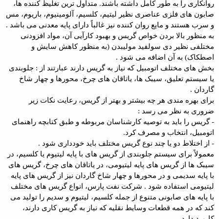
روانکاری را به طور کامل داشته باشند. متداول ترین تغلیظ کننده ها،
صابون های فلزی عناصری نظیر لیتیم، کلسیم، آلومینیوم، باریوم، مس
و سرب هستند و مایع روان کننده نیز غالباً دارای پایه معدنی می باشد .
به منظور بالا بردن خواص گریس و بهبود کارآیی آن، مواد افزودنی
مختلفی نظیر دی سولفید مولیبدن (به منظور کاهش سایش و
اصطکاک) به آن اضافه می شود .
بخش های مختلف اتومبیل که نیاز به گریس دارند عبارتند از : جلوبندی
یا سیستم تعلیق، سیبک ها، یاتاقان های چرخ، محورها و چهار شاخ
گاردان .
برای بهره مندی هر چه بیشتر و بهتر از گریس، رعایت نکات زیر
ضروری به نظر می رسد :
- گریس را باید به توصیه کارشناسان مربوطه و طبق کتابچه راهنمای
اتومبیل، انتخاب و مصرف کرد.
- از اختلاط دو یا چند نوع گریس مختلف باید خودداری شود .
معمولاً برای سیستم جلوبندی از گریس های با پایه لیتیوم یا کلسیم، در
سیبک ها از گریس های پایه لیتیومی، در یاتاقان های چرخ، گریس های
با پایه سدیمی و در محورها و چهار شاخ گاردان نیز از گریس های پایه
لیتیومی استفاده شود . شرکت نفت پارس، انواع گریس های مختلف
با پایه های صابونی متنوع از جمله کلسیم، لیتیوم و سدیم را تولید می
کند که در همه قطعات وسایط نقلیه که نیاز به گریس کاری دارند،
کاربرد دارد.