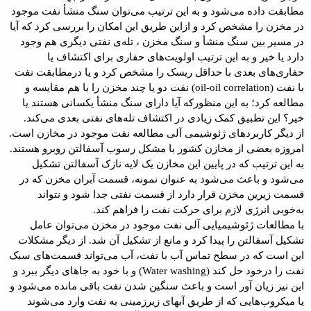
مطابقت داده می‌شود و به این ترتیب می‌توان سنگ منشأ نفت موجود
در مخزن را مشخص کرد و ازاین طریق این امکان را بررسی کرد که آیا
در مسیر بین سنگ منشأ و سنگ مخزن ، تله‌ی نفتی دیگری هم وجود
دارد یا خیر و به این ترتیب اولویت‌های حفاری برای اکتشاف یا
حفاری‌های بعدی با حداقل ریسک را مشخص کرد و یا درمطابقت نفت
با نفت (oil-oil correlation) نفت دو یا چند مخزن را با هم مقایسه و
مطالعه کرد؛ به این منظورکه آیا دارای سنگ منشأ یکسانی هستند یا
خیر؟ این تطبیق کمک زیادی در اکتشاف تله‌های نفتی بعدی می‌کند.
از دیگر کاربردهای ژئوشیمی آلی مطالعه نفت موجود در مخازن است.
امروزه بعضی از مخازن کشور با مشکل رسوب آسفالتن روبرو هستند.
به این ترتیب که در پایین این مخازن یک لایه نازک آسفالتن تشکیل
می‌شود و باعث می‌شود به عنوان نمونه، قسمت آبران مخزن که در
قسمت زیرین مخزن قرار دارد از قسمت نفتی جدا شود و نتواند
به‌خوبی انرژی لازم برای حرکت نفت را فراهم کند.
با مطالعات ژئوشیمیایی آلی نفت موجود در مخزن می‌توان عامل
تشکیل آسفالتن را پیدا کرد و مانع از تشکیل آن شد. از دیگر مشکلات
این است که در سطح تماس آب با نفت، آب می‌تواند قسمت‌های سبک
نفت را درخود حل کند (Water washing) و با خود به جاهای دیگر ببرد و
این نیز زیان آور است و باعث سنگین شدن نفت باقی مانده می‌شود و
یا میکروب‌هایی که از طریق آبهای زیرزمینی به نفت وارد می‌شوند