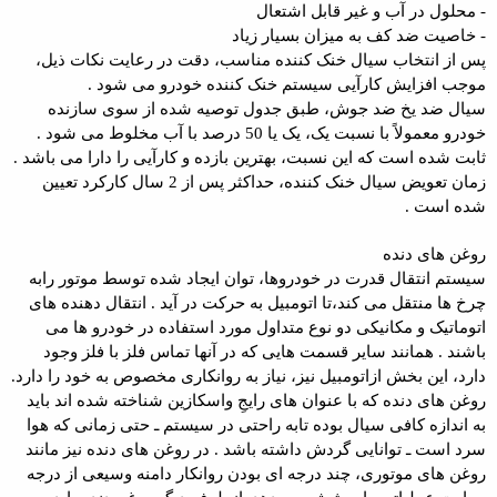
- محلول در آب و غیر قابل اشتعال
- خاصیت ضد کف به میزان بسیار زیاد
پس از انتخاب سیال خنک کننده مناسب، دقت در رعایت نکات ذیل،
موجب افزایش کارآیی سیستم خنک کننده خودرو می شود .
سیال ضد یخ ضد جوش، طبق جدول توصیه شده از سوی سازنده
خودرو معمولاً با نسبت یک، یک یا 50 درصد با آب مخلوط می شود .
ثابت شده است که این نسبت، بهترین بازده و کارآیی را دارا می باشد .
زمان تعویض سیال خنک کننده، حداکثر پس از 2 سال کارکرد تعیین
شده است .
روغن های دنده
سیستم انتقال قدرت در خودروها، توان ایجاد شده توسط موتور رابه
چرخ ها منتقل می کند،تا اتومبیل به حرکت در آید . انتقال دهنده های
اتوماتیک و مکانیکی دو نوع متداول مورد استفاده در خودرو ها می
باشند . همانند سایر قسمت هایی که در آنها تماس فلز با فلز وجود
دارد، این بخش ازاتومبیل نیز، نیاز به روانکاری مخصوص به خود را دارد.
روغن های دنده که با عنوان های رایجِ واسکازین شناخته شده اند باید
به اندازه کافی سیال بوده تابه راحتی در سیستم ـ حتی زمانی که هوا
سرد است ـ توانایی گردش داشته باشد . در روغن های دنده نیز مانند
روغن های موتوری، چند درجه ای بودن روانکار دامنه وسیعی از درجه