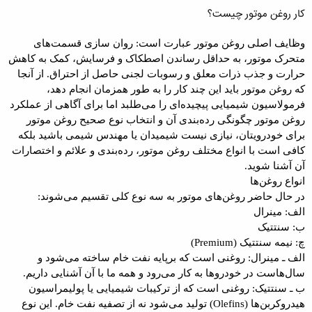
کار روغن موتور چیست؟
وظایف اصلی روغن موتور عبارت است: روان سازی قسمت‌های
متحرک موتور، به حداقل رساندن اصطکاک و فرسایش، کمک به کاهش
حرارت و جذب ذرات معلق و رسوبات لجنی حاصل از احتراق. از آنجا
که روغن موتور باید این چند کار را به طور همزمان انجام دهد،
فرمولاسیون شیمیایی پیچیده‌ای را می‌طلبد اما برای آگاهی از عملکرد
روغن موتور چگونگی رده‌بندی آن و انتخاب نوع صحیح روغن موتور
برای خودرویتان، نیازی نیست شیمیدان یا مهندس شیمی باشید بلکه
کافی است با انواع مختلف روغن موتور، رده‌بندی و علائم و اختصارات
آن آشنا شوید.
انواع روغن‌ها
در حال حاضر روغن‌های موتور به سه نوع کلی تقسیم می‌شوند:
الف: مینرال
ب: سنتتیک
چ: نیمه سنتتیک (Premium)
الف ـ مینرال: روغنی است که برپایه نفت خام ساخته می‌شود و
سال‌هاست در خودروها به کار می‌رود و همه ما با آن آشنایی داریم.
ب ـ سنتتیک: روغنی است که از ترکیبات شیمیایی یا پولیمراسیون
هیدروکربن‌ها (Olefins) تولید می‌شود نه از تصفیه نفت خام. این نوع