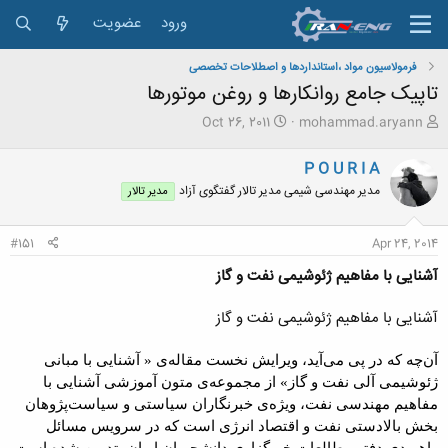
ورود
عضویت
فرمولاسيون مواد ،استانداردها و اصطلاحات تخصصی
تاپیک جامع روانکارها و روغن موتورها
ش
ت
Oct 26, 2011
mohammad.aryann
ر
ا
و
ر
P O U R I A
ع
ی
مدیر مهندسی شیمی مدیر تالار گفتگوی آزاد
مدیر تالار
ک
خ
ن
ش
ن
ر
#151
Apr 24, 2014
د
و
ه
ع
آشنایی با مفاهیم ژئوشیمی نفت و گاز
م
و
آشنایی با مفاهیم ژئوشیمی نفت و گاز
ض
و
ع
آن‌چه که در پی می‌آید، ویرایش نخست مقاله‌ی « آشنایی با مبانی
ژئوشیمی آلی نفت و گاز» از مجموعه‌ی متون آموزشی آشنایی با
مفاهیم مهندسی نفت، ویژه‌ی خبرنگاران سیاستی و سیاست‌پژوهان
بخش بالادستی نفت و اقتصاد انرژی است که در سرویس مسائل
راهبردی دفتر مطالعات خبرگزاری دانشجویان ایران، تدوین شده است.