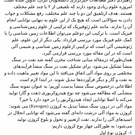
امروزه علوم زیادی وجود دارند که تلفیقی از ۲ یا چند علم مختلف
هستند. هدف ازتلفیق این دو یا چند علم مختلف، رفع مشکلات و جواب
دادن به سؤالاتی است که هیچ یک از این علوم به تنهایی توانایی انجام
آن را ندارند، مانند علم ژئوفیزیک که ترکیبی از علوم زمین‌شناسی و
فیزیک است. با ترکیب این دوعلم می‌توان اطلاعات زمین شناسی را با
کمک علم فیزیک مورد بررسی قرارداد. یکی دیگر از این علوم، علم
ژئوشیمی آلی است که ترکیبی ازعلوم زمین شناسی و شیمی آلی
است که در این مقاله مورد بررسی قرارمی گیرد.
همان‌طورکه درمقاله مبانی شناخت مخزن گفته شد نفت در سنگ
منشأ تشکیل می‌شود. برای تشکیل نفت در سنگ منشأ فرآیندهای
مختلفی بر روی مواد آلی اتفاق می‌افتد تا این مواد تغییر ماهیت داده و
به نفت و گاز و دیگر فرآورده‌ها تبدیل شوند. در ابتدا لازم است
اطلاعاتی درخصوص سنگ منشأ‌ بدست آوریم؛ به عنوان نمونه سنگ
منشأیی که مطالعه می‌شود چه نوع هیدروکربوری (نفت و گاز)‌ تولید
می‌کند یا اصلا توانایی ایجاد هیدروکربور را در خود دارد یا خیر؟
مواد آلی در درون سنگ منشأ‌ تبدیل به کروژن (Kerogen) می شوند؛
کروژن به مواد آلی درشت دانه‌ای گفته می‌شود که توانایی انحلال در
اسیدهای آلی را ندارند. نفت ازتغییر و تحول و بلوغ کروژن تولید
می‌شود؛ به طورکلی چهار نوع کروژن داریم:
۱- کروژن نوع اول