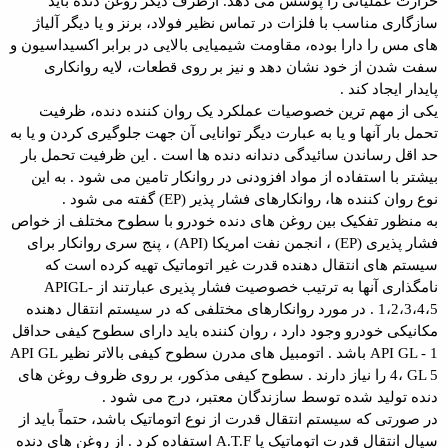
حرارت عملیاتی را پوشش می دهد. ازطرف دیگر روغن دنده باید
سازگاری مناسب با فلزات در تماس نظیر فولاد، برنز و یا دیگر آلیاژ
های مس را دارا بوده، مقاومت شیمیایی بالایی در برابر اکسیداسیون و
سفت شدن از خود نشان دهد و نیز بر روی قطعات، لایه روانکاری
پایدار ایجاد کند .
یکی از مهم ترین خصوصیات عملکرد یک روان کننده دنده، ظرفیت
تحمل بار آنها و یا به عبارت دیگر توانایی آن جهت جلوگیری کردن و یا به
حد اقل رساندن سائیدگی دندانه دنده ها است . این ظرفیت تحمل بار
بیشتر با استفاده از مواد افزودنی در روانکار تامین می شود . به این
نوع روان کننده ها، روانکارهای فشار پذیر (EP) گفته می شود .
به منظور تفکیک بین روغن های دنده خودرو با سطوح مختلف از خواص
فشار پذیری (EP) ، انجمن نفت امریکا (API) ، پنج سری روانکار برای
سیستم های انتقال دهنده قدرت غیر اتوماتیک تهیه کرده است که
نامگذاری آنها به ترتیب خصوصیت فشار پذیری عبارتند از APIGL-
1،2،3،4،5 . در مورد روانکارهای مختلفی که در سیستم انتقال دهنده
مکانیکی خودرو وجود دارد ، روان کننده باید دارای سطوح کیفی حداقل
API GL - 1 باشد . اتومبیل های مدرن سطوح کیفی بالاتر نظیر API GL
4، GL 5 را نیاز دارند . سطوح کیفی مذکور، بر روی ظروف روغن های
دنده تولید شده توسط سازندگان معتبر، درج می شود .
در صورتی که سیستم انتقال قدرت از نوع اتوماتیک باشد، حتماً باید از
سیال انتقال قدرت اتوماتیک یا A.T.F استفاده کرد . از روغن های دنده