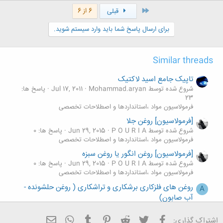
اول
6 از 6
قبلی
برای ارسال پاسخ شما باید وارد سیستم شوید.
Similar threads
تاپیک جامع اسید لاکتیک
شروع شده توسط Mohammad.aryan
Jul 17, 2011
پاسخ ها:
23
فرمولاسيون مواد ،استانداردها و اصطلاحات تخصصی
[فرمولاسیون] روغن جلا
شروع شده توسط P O U R I A
Jun 29, 2015
پاسخ ها: 0
فرمولاسيون مواد ،استانداردها و اصطلاحات تخصصی
[فرمولاسیون] روغن انگور یا روغن سبزه
شروع شده توسط P O U R I A
Jun 29, 2015
پاسخ ها: 0
فرمولاسيون مواد ،استانداردها و اصطلاحات تخصصی
روغن های فلزکاری برشکاری و تراشکاری ( روغن حلشونده -
A
آب صابون)
شروع شده توسط azarshimico
Apr 17, 2015
پاسخ ها: 0
فرمولاسيون مواد ،استانداردها و اصطلاحات تخصصی
فیسبوک
تویتر
Reddit
Pinterest
Tumblr
ایمیل
WhatsApp
اشتراک گذاری: