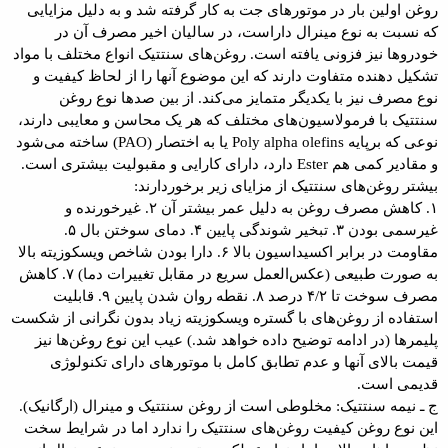
روغن اولین بار در موتورهای جت به کار گرفته شد و به دلیل مزایایی
که نسبت به نوع مینرال داراست، در سالیان اخیر مصرف آن در
خودروها نیز فزونی یافته است. روغن‌های سنتتیک انواع مختلف با مواد
تشکیل دهنده متفاوت دارند که این موضوع آنها را از لحاظ کیفیت و
نوع مصرف نیز با یکدیگر متمایز می‌کند. از بین صدها نوع روغن
سنتتیک با فرمولاسیون‌های مختلف که هر یک محاسن و معایبی دارند،
نوعی که برپایه Poly alpha olefins یا به اختصار (PAO) ساخته می‌شود
و مقادیر کمی هم Ester دارد، دارای کارایی و مقبولیت بیشتری است.
بیشتر روغن‌های سنتتیک از مزایای زیر برخوردارند:
۱. کاهش مصرف روغن به دلیل عمر بیشتر آن ۲. غیرخورنده و
غیرسمی بودن ۳. تبخیر شوندگی پایین ۴. دمای سوختن بال ۵.
مقاومت در برابر اکسیداسیون بالا ۶. دارا بودن شاخص ویسکوزیته بالا
به صورت طبیعی (عکس‌العمل سریع در مقابل تغییرات دما) ۷. کاهش
مصرف سوخت تا ۴/۲ درصد ۸. نقطه روان شدن پایین ۹. قابلیت
استفاده از روغن‌های با گستره ویسکوزیته زیاد بدون نگرانی از شکست
پلیمرها (در ادامه توضیح داده خواهد شد.) عیب این نوع روغن‌ها نیز
قیمت بالای آنها و عدم تطابق کامل با موتورهای دارای تکنولوژی
قدیمی است.
ج ـ نیمه سنتتیک: مخلوطی است از روغن سنتتیک و مینرال (ارگانیک).
این نوع روغن کیفیت روغن‌های سنتتیک را ندارد اما در شرایط سخت