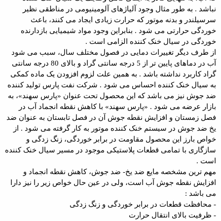
نباشد . به طور مثال وجود آلیاژهای آلومینیومی در مناطقی نظیر
سرسیلندر و بدنه موتور که حرارت زیادی ایجاد می کنند، باعث
خوردگی حرارتی می شود . بنابراین وجود مواد شیمیایی بازدارنده
خوردگی در سیال خنک کننده الزامی است .
از طرف دیگر تغییرات دمایی در فصول مختلف سال، سبب می شود
آب در دماهای پایین تر از 5 درجه سانتی گراد و بالای 80 درجه سانتی
گراد کاربرد نداشته باشد . به همین علت لزوم افزودن یک ماده کمکی
به سیال خنک کننده احساس می شود . شرکت نفت پارس تولید کننده
ضد جوش نیز می باشد که این محصول تحت عنوان «پارس سهند»، به
بازار عرضه می شود . «پارس سهند» با کاهش نقطه انجماد آب در
فصل زمستان و افزایش نقطه جوش آن در فصل تابستان به عنوان ضد
یخ ضد جوش در سیستم خنک کننده موتور به کار گرفته می شود . از
خواص بارز این محصول مقاومت در برابر خوردگی، زنگ زدگی و
سازگاری با تمامی قطعات پلاستیکی موجود در مسیر سیال خنک کننده
است .
مهم ترین مشخصه مایع ضد یخ- ضد جوش، کاهش نقطه انجماد و
افزایش نقطه جوش آب است، ولی در عین حال خواص زیر را نیز دارا
می باشد :
- محافظت قطعات در برابر خوردگی و زنگ زدگی
- ظرفیت بالای انتقال حرارت