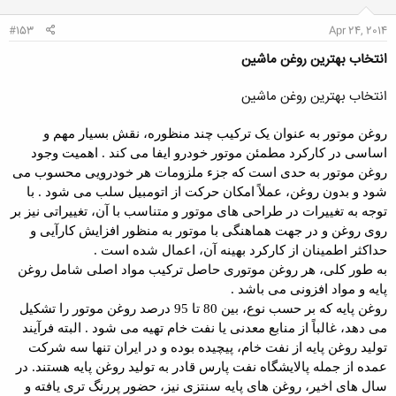
ا
:
#153
Apr 24, 2014
انتخاب بهترین روغن ماشین
انتخاب بهترین روغن ماشین
روغن موتور به عنوان یک ترکیب چند منظوره، نقش بسیار مهم و
اساسی در کارکرد مطمئن موتور خودرو ایفا می کند . اهمیت وجود
روغن موتور به حدی است که جزء ملزومات هر خودرویی محسوب می
شود و بدون روغن، عملاً امکان حرکت از اتومبیل سلب می شود . با
توجه به تغییرات در طراحی های موتور و متناسب با آن، تغییراتی نیز بر
روی روغن و در جهت هماهنگی با موتور به منظور افزایش کارآیی و
حداکثر اطمینان از کارکرد بهینه آن، اعمال شده است .
به طور کلی، هر روغن موتوری حاصل ترکیب مواد اصلی شامل روغن
پایه و مواد افزونی می باشد .
روغن پایه که بر حسب نوع، بین 80 تا 95 درصد روغن موتور را تشکیل
می دهد، غالباً از منابع معدنی یا نفت خام تهیه می شود . البته فرآیند
تولید روغن پایه از نفت خام، پیچیده بوده و در ایران تنها سه شرکت
عمده از جمله پالایشگاه نفت پارس قادر به تولید روغن پایه هستند. در
سال های اخیر، روغن های پایه سنتزی نیز، حضور پررنگ تری یافته و