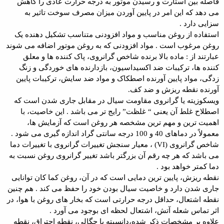
فاصله بین استارت و رسیدن موتور به درجه حرارت عادی را کاهش
می دهد که این امر در پایین آوردن میزان مصرف سوخت تاثیر به
سزایی دارد .
استفاده از روغن مناسب و مواد افزودنی متناسب تشکیل دهنده یک
روغن مرغوب است . مواد افزودنی که به روغن موتور اضافه می شوند
عبارتند از : ماده بالا برنده شاخص گرانروی، پاک کننده ها و معلق
کننده ها، ترکیبات ضد اکسیداسیون، بازدارنده های خوردگی و زنگ
زدگی، مواد پایین آورنده اصطکاک و مواد ضد سایش، ترکیبات پایین
آورنده نقطه ریزش و ضد کف.
ویسکوزیته یا گرانروی مقاومت سیال در مقابل جاری شدن است که
اصطلاح غلط آن یعنی “ غلظت” رایج تر می باشد . این خاصیت، با
اهمیت ترین و مهم ترین مشخصه هر روغن است که آزمایش ها،
معمولاً در دماهای 40 و 100 درجه سانتی گراد اندازه گیری می شود .
شاخص گرانروی (VI) ، معیار سنجش تغییرات گرانروی با تغییرات دما
می باشد که هر چه رقم آن بزرگتر باشد تغییر گرانروی روغن نسبت به
دما کمتر خواهد بود .
نقطه ریزش، پایین ترین دمایی است که در آن، روغن کما کان توانایی
جاری شدن دارد و خاصیت سیال بودن خود را حفظ می کند . هم چنین
نقطه اشتعال، حداقل درجه حرارتی است که بخار های روغن با هوا، در
اثر تماس شعله آتش، اشتعال لحظه ای بوجود می آورد .
علاوه بر مشخصات ذکر شده،دانسیته یا چگالی، نقطه احتراق، نقطه