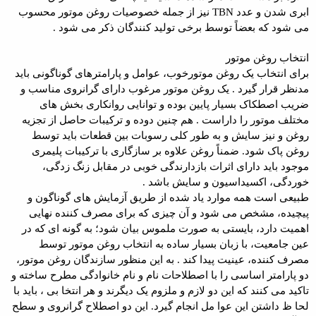
ابری شدن و عدد TBN نیز از جمله خصوصیات روغن موتور محسوب
می شود که بعضاً توسط برخی تولید کنندگان ذکر می شود .
انتخاب روغن موتور
برای انتخاب یک روغن موتورخوب، عوامل و پارامترهای گوناگونی باید
مدنظر قرار گیرد . یک روغن موتور مرغوب دارای گرانروی مناسب و
ضریب اصطکاک بسیار پایین بوده و توانایی روانکاری بخش های
مختلف موتور را داراست . هم چنین دوده و ترکیبات حاصل از تجزیه
روغن و نیز سایش و به طور کلی رسوبات بین قطعات باید توسط
روغن پاک شود. ضمناً روغن علاوه بر سازگاری با ترکیبات پلیمری
موجود باید دارای اثرات بازدارندگی خوبی در مقابل زنگ زدگی،
خوردگی، اکسیداسیون و سایش باشد .
طبیعی است همه موارد یاد شده از طریق آزمایش های گوناگون و
پیچیده، مشخص می شود و آن چیزی که برای مصرف کننده نهایی
اهمیت دارد، بایستی به صورت ملموس بیان شود؛ به گونه ای که در
عین جامعیت، با زبان بسیار ساده به انتخاب روغن موتور توسط
مصرف کننده، عینیت پیدا کند . به این منظور سازندگان روغن موتور،
دو پارامتر اساسی را با اصطلاحات نام و نام خانوادگی مطرح ساخته و
تاکید می کنند که این دو لازم و ملزوم یک دیگرند و هر انتخا بی ، باید با
لحا ظ داشتن این عوا مل انجام گیرد. این دو اصطلاح گرانروی و سطح