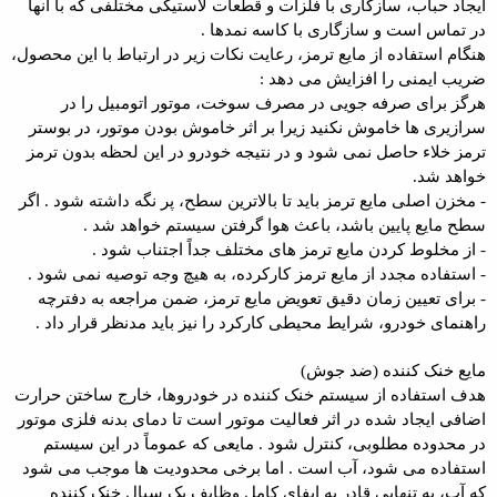
ایجاد حباب، سازگاری با فلزات و قطعات لاستیکی مختلفی که با آنها
در تماس است و سازگاری با کاسه نمدها .
هنگام استفاده از مایع ترمز، رعایت نکات زیر در ارتباط با این محصول،
ضریب ایمنی را افزایش می دهد :
هرگز برای صرفه جویی در مصرف سوخت، موتور اتومبیل را در
سرازیری ها خاموش نکنید زیرا بر اثر خاموش بودن موتور، در بوستر
ترمز خلاء حاصل نمی شود و در نتیجه خودرو در این لحظه بدون ترمز
خواهد شد.
- مخزن اصلی مایع ترمز باید تا بالاترین سطح، پر نگه داشته شود . اگر
سطح مایع پایین باشد، باعث هوا گرفتن سیستم خواهد شد .
- از مخلوط کردن مایع ترمز های مختلف جداً اجتناب شود .
- استفاده مجدد از مایع ترمز کارکرده، به هیچ وجه توصیه نمی شود .
- برای تعیین زمان دقیق تعویض مایع ترمز، ضمن مراجعه به دفترچه
راهنمای خودرو، شرایط محیطی کارکرد را نیز باید مدنظر قرار داد .
مایع خنک کننده (ضد جوش)
هدف استفاده از سیستم خنک کننده در خودروها، خارج ساختن حرارت
اضافی ایجاد شده در اثر فعالیت موتور است تا دمای بدنه فلزی موتور
در محدوده مطلوبی، کنترل شود . مایعی که عموماً در این سیستم
استفاده می شود، آب است . اما برخی محدودیت ها موجب می شود
که آب، به تنهایی قادر به ایفای کامل وظایف یک سیال خنک کننده