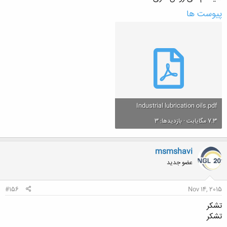
پیوست ها
Industrial lubrication oils.pdf
7.3 مگایابت · بازدیدها: 3
msmshavi
عضو جدید
#156
Nov 14, 2015
تشکر
تشکر