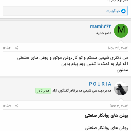
و
جینگیلبرت
ا
ک
ن
mami1362
M
ش
عضو جدید
ه
ا
:
#154
Nov 26, 2014
من دکتری شیمی هستم و تو کار روغن موتور و روغن های صنعتی
اگه نیاز به کمک داشتین بهم پیام بدین
ممنون.
P O U R I A
مدیر مهندسی شیمی مدیر تالار گفتگوی آزاد
مدیر تالار
#155
Dec 3, 2014
روغن های روانکار صنعتی
روغن های روانکار صنعتی