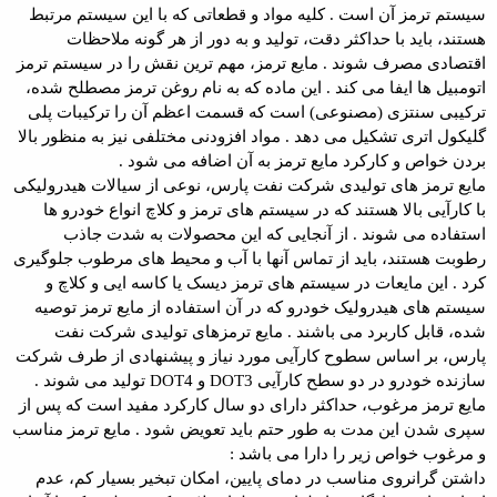
سیستم ترمز آن است . کلیه مواد و قطعاتی که با این سیستم مرتبط
هستند، باید با حداکثر دقت، تولید و به دور از هر گونه ملاحظات
اقتصادی مصرف شوند . مایع ترمز، مهم ترین نقش را در سیستم ترمز
اتومبیل ها ایفا می کند . این ماده که به نام روغن ترمز مصطلح شده،
ترکیبی سنتزی (مصنوعی) است که قسمت اعظم آن را ترکیبات پلی
گلیکول اتری تشکیل می دهد . مواد افزودنی مختلفی نیز به منظور بالا
بردن خواص و کارکرد مایع ترمز به آن اضافه می شود .
مایع ترمز های تولیدی شرکت نفت پارس، نوعی از سیالات هیدرولیکی
با کارآیی بالا هستند که در سیستم های ترمز و کلاچ انواع خودرو ها
استفاده می شوند . از آنجایی که این محصولات به شدت جاذب
رطوبت هستند، باید از تماس آنها با آب و محیط های مرطوب جلوگیری
کرد . این مایعات در سیستم های ترمز دیسک یا کاسه ایی و کلاچ و
سیستم های هیدرولیک خودرو که در آن استفاده از مایع ترمز توصیه
شده، قابل کاربرد می باشند . مایع ترمزهای تولیدی شرکت نفت
پارس، بر اساس سطوح کارآیی مورد نیاز و پیشنهادی از طرف شرکت
سازنده خودرو در دو سطح کارآیی DOT3 و DOT4 تولید می شوند .
مایع ترمز مرغوب، حداکثر دارای دو سال کارکرد مفید است که پس از
سپری شدن این مدت به طور حتم باید تعویض شود . مایع ترمز مناسب
و مرغوب خواص زیر را دارا می باشد :
داشتن گرانروی مناسب در دمای پایین، امکان تبخیر بسیار کم، عدم