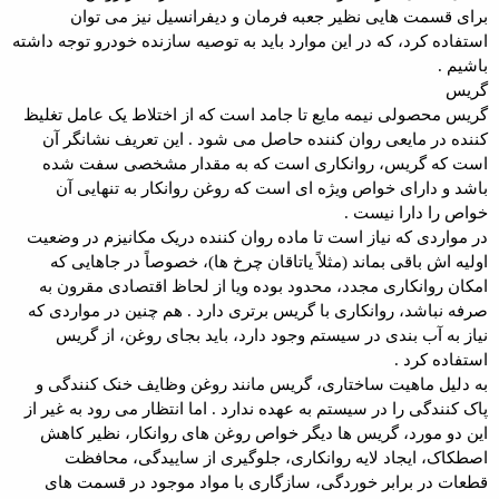
برای قسمت هایی نظیر جعبه فرمان و دیفرانسیل نیز می توان
استفاده کرد، که در این موارد باید به توصیه سازنده خودرو توجه داشته
باشیم .
گریس
گریس محصولی نیمه مایع تا جامد است که از اختلاط یک عامل تغلیظ
کننده در مایعی روان کننده حاصل می شود . این تعریف نشانگر آن
است که گریس، روانکاری است که به مقدار مشخصی سفت شده
باشد و دارای خواص ویژه ای است که روغن روانکار به تنهایی آن
خواص را دارا نیست .
در مواردی که نیاز است تا ماده روان کننده دریک مکانیزم در وضعیت
اولیه اش باقی بماند (مثلاً یاتاقان چرخ ها)، خصوصاً در جاهایی که
امکان روانکاری مجدد، محدود بوده ویا از لحاظ اقتصادی مقرون به
صرفه نباشد، روانکاری با گریس برتری دارد . هم چنین در مواردی که
نیاز به آب بندی در سیستم وجود دارد، باید بجای روغن، از گریس
استفاده کرد .
به دلیل ماهیت ساختاری، گریس مانند روغن وظایف خنک کنندگی و
پاک کنندگی را در سیستم به عهده ندارد . اما انتظار می رود به غیر از
این دو مورد، گریس ها دیگر خواص روغن های روانکار، نظیر کاهش
اصطکاک، ایجاد لایه روانکاری، جلوگیری از ساییدگی، محافظت
قطعات در برابر خوردگی، سازگاری با مواد موجود در قسمت های