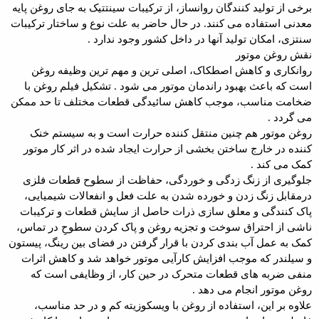
برخی از تولید کنندگان روانساز، از ترکیبات سینتتیک به جای روغن پایه
معدنی استفاده می کنند. در حال حاضر به علت نوع و ساختار ترکیبات
سنتزی، امکان تولید آنها در داخل کشور وجود ندارد .
نقش روغن موتور
روانکاری و کاهش اصطکاک، اصلی ترین و مهم ترین وظیفه روغن
است که باعث بهبود راندمان موتور می شود . تشکیل فیلم روغن با
ضخامت مناسب، موجب کاهش سائیدگی قطعات مختلف تا حد ممکن
می گردد .
روغن موتور هم چنین منتقل کننده حرارت است و به سیستم خنک
کننده در خارج ساختن بخشی از حرارت ایجاد شده در اثر کار موتور
کمک می کند .
جلوگیری از زنگ زدگی و خوردگی، حفاظت از سطوح قطعات فلزی
درمقابل زنگ زدن و خورده شدن به علت فعل و انفعالات شیمیایی،
پاک کنندگی و معلق سازی ذرات حاصل از سایش قطعات و ترکیبات
ناشی از احتراق سوخت و تجزیه روغن و پاک کردن سطوحِ در تماس،
کمک به عمل آب بندی کردن با قرار گرفتن در فضای بین رینگ، پیستون
و سیلندر که موجب افزایش کارآیی موتور خواهد شد و کاهش اثرات
منفی ضربه های قطعات متحرک در حین کار، از وظایفی است که
روغن موتور انجام می دهد .
علاوه بر این، استفاده از روغن با ویسکوزیته کم و در حد مناسب،