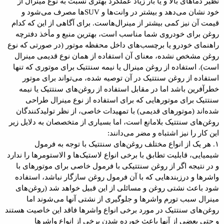
نظیر دماهای بالا و یا بار زیاد عملکرد بهتری نسبت به نوع مینرال از
خود نشان می‌دهد و بیشتر در وانت‌ها و SUVها مصرف می‌شود و
قیمت آن نیز کمی بیشتر از مینرال‌هاست. برای آگاهی از این که کدام
روغن برای خودروی شما مناسب است، بهترین منبع و مأخذ دفترچه
راهنمای خودرو یا برچسب‌های داخل محفظه موتور (در صورتی که نوع
روغن مشخص نشده، معنای آن استفاده از همان نوع قدیمی مینرال
است). استفاده از روغن مینرال یا نیمه سنتتیک برای موتوری که تنها
استفاده از روغن سنتتیک در آن توصیه شده، می‌تواند برای موتور
خطرآفرین باشد اما در مقابل استفاده از روغن‌های سنتتیک یا نیمه
سنتتیک برای موتورهایی که برای استفاده از نوع مینرال طراحی
شده‌اند (موتورهای قدیمی) با تمهیدات خاصی، از نظر تولیدکنندگان
روغن‌های سنتتیک بلامانع است، اما بسیاری از متخصصان به دلایل زیر
این کار را نیز اشتباه و مضر می‌دانند:
۱. هر یک از انواع مختلف روغن‌های سنتتیک با توجه به فرمول
شیمیایی، قابلیت تطابق با برخی انواع لاستیک‌ها و الاستومرها را ندارد
و در نتیجه اگر از روغن سنتتیکی با فرمول خاصی برای موتورهای با
واشرها و درزبندهایی که با آن فرمول روغن سازگار نباشد، استفاده
شود باعث نشتی روغن و مسائلی از این قبیل خواهد شد (روغن‌های
مینرال سبب تورم واشرها و جلوگیری از نشتی آنها می‌شوند اما
روغن‌های سنتتیک در مورد برخی انواع واشرها فاقد این خاصیت هستند
و حتی بعضی از آنها باعث خورده شدن برخی از انواع واشرها