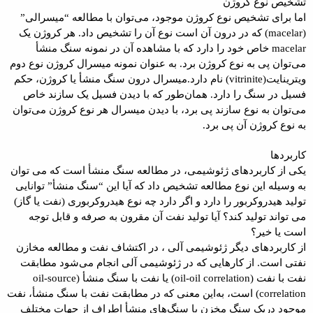
تشخیص نوع کروژن
اما برای تشخیص نوع کروژن موجود، می‌توان با مطالعه “میسرالی”
(macelar) که در درون آن است نوع آن را تشخیص داد. هر کروژن یک
macelar خاص خود را دارد که با مشاهده آن در نمونه سنگ منشأ
می‌توان پی به نوع کروژن برد. به عنوان نمونه میسرال کروژن نوع دوم
ویترینایت(vitrinite) نام دارد.میسرال درون سنگ منشأ یا کروژن، حکم
فسیل در سنگ را دارد. همان‌طور که با دیدن فسیل یک سازند خاص
می‌توان به نوع سازند پی برد، با دیدن میسرال هر نوع کروژن می‌توان
به نوع کروژن آن پی برد.
کاربردها
یکی از کاربردهای ژئوشیمی، در مطالعه سنگ منشأ است که می توان
به‌ وسیله این نوع مطالعه تشخیص داد که آیا این “سنگ منشأ” توانایی
تولید هیدروکربور را دارد و اگر دارد چه نوع هیدروکربوری (نفت یا گاز)‌
می تواند تولید کند؟ آیا تولید نفت آن مقرون به صرفه و قابل توجه
است یا خیر؟
از کاربردهای دیگر ژئوشیمی آلی ، در اکتشاف نفت و مطالعه مخازن
نفتی است. از کارهایی که در ژئوشیمی آلی انجام می‌شود مطابقت
نفت با نفت (oil-oil correlation) یا نفت با سنگ منشأ (oil-source
correlation) است، به‌این معنی که در مطابقت نفت با سنگ منشأ‌، نفت
موجود دریک سنگ مخزن با سنگ‌های منشأ‌ اطراف از جهات مختلف