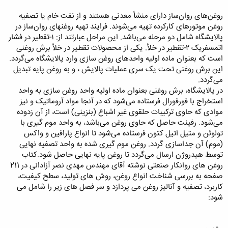
روغن‌های روان‌ساز دارای منشأ معدنی هستند و از نفت خام یا تصفیه
روغن موتورهای کارکرده تهیه می‌شوند. فرایند تهیه روغنهای روان‌ساز در
پالایشگاه شامل دو مرحله می‌باشد. این مراحل عبارتند از: ۱-تقطیر در فشار
اتمسفریک ۲-تقطیر در خلأ. یکی از محصولات تقطیر در خلأ برش روغنی
است که بعنوان ماده اولیه واحدهای روغن سازی وارد پالایشگاه می‌گردد.
این برش روغنی تحت یک سری عملیات پالایش ، و به روغن پایه تبدیل
می‌گردد.
در پالایشگاه، برش روغنی بعنوان ماده اولیه واحد روغن سازی به واحد
استخراج با فورفورال فرستاده می‌شود که در آنجا مواد آروماتیک و نیز
موادی که حاوی ترکیبات حلقوی غیر اشباع (بنزینی) است، از آن زدوده
می‌شود. رفینت حاصل که حاوی روغن می‌باشد، به واحد موم گیری با
تولوئن و متیل اتیل کتون فرستاده می‌شود تا انواع پارافین و واکس
(موم) آن جداسازی گردد. روغن موم گیری شده به واحد تصفیه نهایی
توسط هیدروژن ارسال می‌گردد تا روغن پایه نهایی حاصل شود.کتاب
روغن های روانکار صنعتی نوشته آقای مهندس مهدی نصر آزادانی در 211
صفحه به بررسی شناخت انواع روغن، روش های تولید، سطح کیفیت،
کاربرد، تصفیه و آنالیز روغن می پردازد و سر فصل های زیر را شامل می
شود: