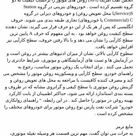
گروه تقسیم کرده است . خودروهای بنزینی در گروه Station
Service)Sیا محل تعویض روغن) و خودروهای دیزلی در گروه
Commercial) C یا خودروهای) تجاری طبقه بندی می شوند. حروف
انگلیسی که پس از هر یک از این دو حرف قرار می گیرند، نشان دهنده
سطح کیفیت روغن خواهد بود . به این مفهوم که حرف A پایین ترین
سطح کارآیی را نشان می دهد و با بالا رفتن حروف، سطح کارآیی نیز
افزایش خواهد یافت.
سطوح کارآیی بالاتر، نشان از میزان ادتیوهای بیشتر در روغن است و
در آزمایش ها و تست های آزمایشگاهی و موتوری، شرایط حادتری را
تحمل می کنند . برای انتخاب یک روغن موتور مناسب، رجوع به
راهنمای خودرو، سطح کارآیی و ویسکوزیته روغن موتور را مشخص می
کند و مصرف کننده کافیست با مراجعه به محل های تعویض روغن و
گزینش روغن موتوری با سطح کیفی و گرانروی مشابه که در ظروف و
بسته بندی استاندارد ارائه می شود، حداکثر اطمینان از بابت کارکرد
بهینه روغن در موتور را حاصل کند . در این رابطه، “ راهنمای روانکاری
خودرو” شرکت نفت پارس نوع روغن موتور برای خودروهای مختلف را
مشخص کرده است .
مایع ترمز
به جرات می توان گفت، مهم ترین قسمت هر وسیله نقیله موتوری،