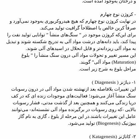
و درختان به‌وجود آمده است.
- کروژن نوع چهارم
در نهایت کروژن نوع چهارم که هیچ هیدروکربوری به‌وجود نمی‌آورد و
صرفاً کربن خالص یا اصطلاحاً گرافیت تولید می‌کند.
برای این‌که کروژن موجود در ” سنگ‌های منشأ ” توانایی تولید نفت را
پیدا کند، باید دانه‌های درشت مواد آلی به تدریج شکسته شوند و تبدیل
به مواد آلی ریزدانه‌تر و قابل انحلال در اسیدهای آلی شوند.
این مسیر تغییر و تحولات مواد آلی درون سنگ منشأ را ” بلوغ
(Maturation) مواد آلی” گویند.
مراحل بلوغ به شرح زیر است.
۱- دیاژنز ( Diagenesis )
این تغییرات بلافاصله بعد ازنهشته شدن مواد آلی در درون رسوبات
سنگ منشأ‌ آغاز می‌شود؛ فعالیت‌های موجودات زنده ای که در کف
دریا زندگی می‌کنند و همچنین بعد از گذشت مدتی، فشار رسوبات
بالایی -که روی رسوبات در برگیرنده مواد آلی نشسته‌اند- می‌توانند
عامل این تغییرات باشند.در این مرحله از بلوغ ، گازی به نام گاز
بیوژنیک (Biogenesis) تولید می‌شود.
۲- کاتاژنز (Katagenesis )