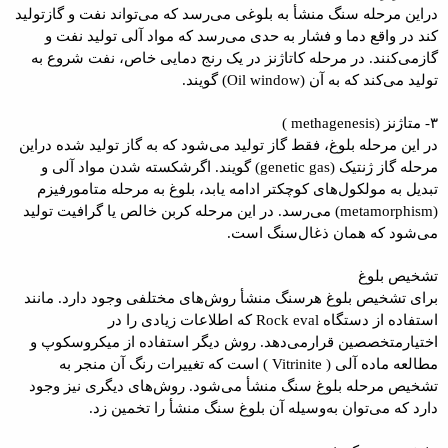
دراین مرحله سنگ منشأ به بلوغی می‌رسد که می‌تواند نفت و گازتولید
کند در واقع دما و فشار به حدی می‌رسد که مواد آلی تولید نفت و
گازمی‌کنند. در مرحله کاتاژنز در یک رنج دمایی خاص، نفت شروع به
تولید می‌کند که به آن (Oil window) گویند.
۳- متاژنز (methagenesis )
در این مرحله بلوغ، فقط گاز تولید می‌شود که به گاز تولید شده دراین
مرحله گاز ژنتیک (genetic gas) گویند. اگرشکسته شدن مواد آلی و
تبدیل به مولکول‌های کوچکتر ادامه یابد، بلوغ به مرحله متامورفیزم
(metamorphism) می‌رسد. در این مرحله کربن خالص یا گرافیت تولید
می‌شود که همان ذغال‌سنگ است.
تشخیص بلوغ
برای تشخیص بلوغ هرسنگ منشأ روش‌های مختلفی وجود دارد. مانند
استفاده از دستگاه Rock eval که اطلاعات زیادی را در
اختیارمتخصصین قرارمی‌دهد. روش دیگر استفاده از میکروسکوپ و
مطالعه ماده آلی ( Vitrinite ) است که تغییرات رنگ آن منجر به
تشخیص مرحله بلوغ سنگ منشأ می‌شود. روش‌های دیگری نیز وجود
دارد که می‌توان به‌وسیله آن بلوغ سنگ منشأ را تخمین زد.