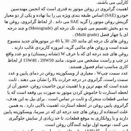
کارآیی می باشند.
اهمیت گرانروی در روغن موتور به قدری است که انجمن مهندسین
خودرو (SAE) اساس طبقه بندی ویژه یی را بنا نهاده و یکی از دو معیار
گزینش روغن موتور را گرید SAE می داند . از لحاظ گرانروی، روغن ها
به دو بخش تقسیم می شوند، تک درجه ای (Monograde) و چند درجه
ای یا چهار فصل (Multi grade) .
روغن های تک درجه ای مانند 20، 30 یا 40 در موتورهای جدید منسوخ
شده است و روغن های مالتی گرید، امروزه کاربردی غالب دارند .
روغن های چند درجه ای که با حرف W (نشانه زمستان) و دو عدد واقع
در چپ و راست مشخص می شوند، مانند 15W40 ، 20W50 از لحاظ
کاری مناسب تمام فصول هستند.
عدد سمت چپW ، معیاری از ویسکوزیته روغن در دمای پایین و عدد
سمت راست، گرانروی در درجه حرارت بالا را نشان می دهند . ثابت
شده است که مهم ترین و با اهمیت ترین خاصیت روغن، حضور آن از
لحظه استارت تا خاموش کردن موتور به صورت بی وقفه است که با
تمامی قطعات متحرک و ثابت در تماس است . برای نیل به این هدف،
گرانروی پایین روغن در لحظه استارت، اهمیت بالایی دارد . به همین
علت استفاده از روغن های چند درجه ای که در سرما، ویسکوزیته پایین
دارند و با روانکاری به موقع قطعات، تا حد زیادی از سایش جلوگیری
می کنند، توصیه اول تولید کنندگان روغن است.
انجمن نفت آمریکا (API) روغن های موتور را برحسب کیفیت به دو