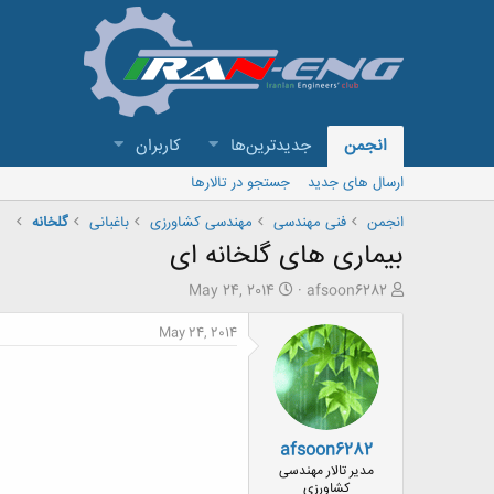
انجمن
جدیدترین‌ها
کاربران
ارسال های جدید
جستجو در تالارها
انجمن
فنی مهندسی
مهندسی کشاورزی
باغبانی
گلخانه
بیماری های گلخانه ای
ش
ت
May 24, 2014
afsoon6282
ر
ا
و
ر
May 24, 2014
ع
ی
ک
خ
ن
ش
ن
ر
د
و
afsoon6282
ه
ع
م
مدیر تالار مهندسی
و
كشاورزی