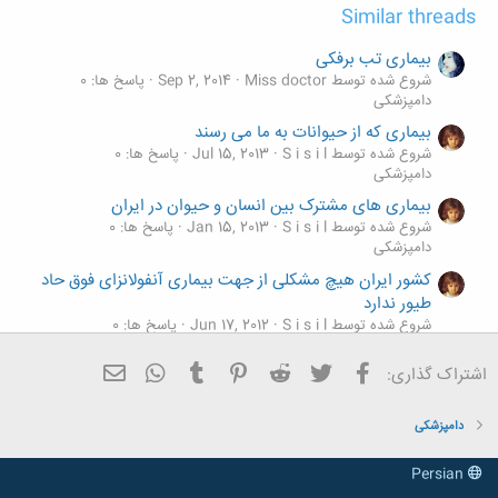
Similar threads
بیماری تب برفکی
شروع شده توسط Miss doctor
Sep 2, 2014
پاسخ ها: 0
دامپزشکی
بیماری که از حیوانات به ما می رسند
شروع شده توسط S i s i l
Jul 15, 2013
پاسخ ها: 0
دامپزشکی
بیماری های مشترک بین انسان و حیوان در ایران
شروع شده توسط S i s i l
Jan 15, 2013
پاسخ ها: 0
دامپزشکی
كشور ایران هیچ مشكلی از جهت بیماری آنفولانزای فوق حاد
طیور ندارد
شروع شده توسط S i s i l
Jun 17, 2012
پاسخ ها: 0
دامپزشکی
فیسبوک
تویتر
Reddit
Pinterest
Tumblr
ایمیل
WhatsApp
اشتراک گذاری:
بیماری های دام و طیور
شروع شده توسط S i s i l
Apr 11, 2012
پاسخ ها: 35
دامپزشکی
دامپزشکی
Persian