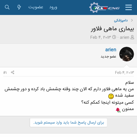
ورود
عضویت
دامپزشکی
بیماری ماهی فلاور
ش
ت
Feb 4, 2013
arien
ر
ا
و
ر
arien
ع
ی
عضو جدید
ک
خ
ن
ش
ن
ر
#1
Feb 4, 2013
د
و
ه
ع
سلام
م
من یه ماهی فلاور دارم که الان چند وقته چشمش باد کرده و دور چشمش
و
سفید شده
ض
کسی میتونه اینجا کمکم کنه؟
و
ممنون
ع
برای ارسال پاسخ شما باید وارد سیستم شوید.