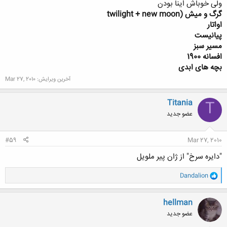
ولی خوباش اینا بودن
گرگ و میش (twilight + new moon
اواتار
پیانیست
مسیر سبز
افسانه 1900
بچه های ابدی
آخرین ویرایش:
Mar 27, 2010
Titania
T
عضو جدید
#59
Mar 27, 2010
"دایره سرخ" از ژان پیر ملویل
و
Dandalion
ا
ک
ن
hellman
ش
عضو جدید
ه
ا