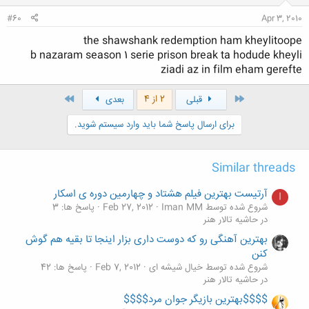
:
#60
Apr 3, 2010
the shawshank redemption ham kheylitoope
b nazaram season 1 serie prison break ta hodude kheyli
ziadi az in film eham gerefte
اول
آخر
2 از 4
قبلی
بعدی
برای ارسال پاسخ شما باید وارد سیستم شوید.
Similar threads
آرتیست بهترین فیلم هشتاد و چهارمین دوره ی اسکار
I
شروع شده توسط Iman MM
Feb 27, 2012
پاسخ ها: 3
در حاشیه تالار هنر
بهترین آهنگی رو که دوست داری بزار اینجا تا بقیه هم گوش
کنن
شروع شده توسط خیال شیشه ای
Feb 7, 2012
پاسخ ها: 42
در حاشیه تالار هنر
$$$$بهترین بازیگر جوان مرد$$$$