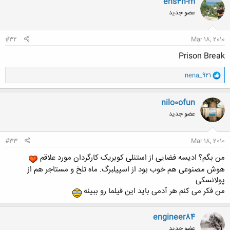
ehs4n-m
ش
عضو جدید
ه
ا
:
#32
Mar 18, 2010
Prison Break
و
nena_921
ا
ک
ن
nilo0ofun
ش
عضو جدید
ه
ا
:
#33
Mar 18, 2010
من بگم؟ ادیسه فضایی از استنلی کوبریک کارگردان مورد علاقم
هوش مصنوعی هم خوب بود از اسپیلبرگ. ماه تلخ و مستاجر هم از
پولانسکی
من فکر می کنم هر آدمی باید این فیلما رو ببینه
engineer84
عضو جدید