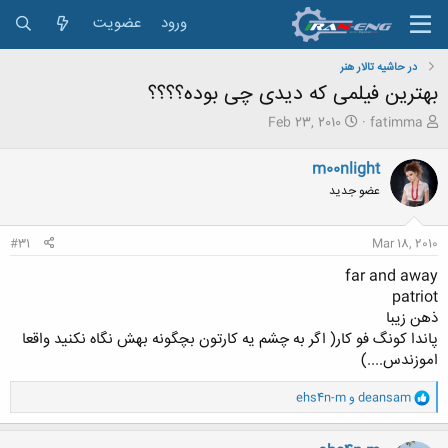
ورود
عضویت
در حاشیه تالار هنر
بهترین فیلمی که دیدی چی بوده؟؟؟؟
ش
ت
Feb 23, 2010
fatimma
ر
ا
و
ر
m00nlight
ع
ی
عضو جدید
ک
خ
ن
ش
ن
ر
#31
Mar 18, 2010
د
و
ه
ع
far and away
م
patriot
و
ذهن زیبا
ض
پاندا کونگ فو کار( اگر به چشم یه کارتون بچگونه بهش نگاه نکنید واقعا
و
ع
اموزندس....)
و
deansam
و
ehs4n-m
ا
ک
ن