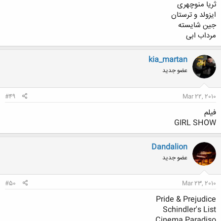
ثریا منوچهری
ایزولد و ترستان
جین شایسته
مرداب ابی
kia_martan
عضو جدید
#49
Mar 22, 2010
فیلم
GIRL SHOW
Dandalion
عضو جدید
#50
Mar 23, 2010
Pride & Prejudice
Schindler's List
Cinema Paradiso