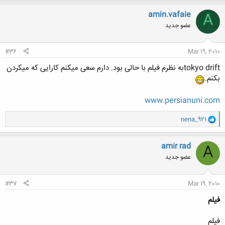
amin.vafaie
A
عضو جدید
#36
Mar 19, 2010
tokyo driftبه نظرم فیلم با حالی بود. دارم سعی میکنم کارایی که میکردن
بکنم.
www.persianuni.com
و
nena_921
ا
ک
ن
amir rad
A
ش
عضو جدید
ه
ا
:
#37
Mar 19, 2010
فیلم
فیلم