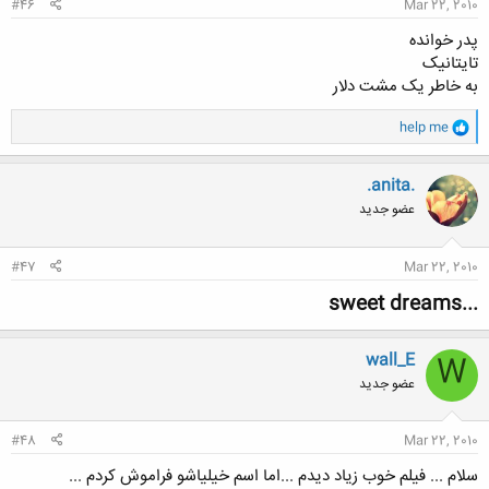
#46
Mar 22, 2010
پدر خوانده
تایتانیک
به خاطر یک مشت دلار
و
help me
ا
ک
ن
.anita.
ش
عضو جدید
ه
ا
:
#47
Mar 22, 2010
...sweet dreams
wall_E
W
عضو جدید
#48
Mar 22, 2010
سلام ... فیلم خوب زیاد دیدم ...اما اسم خیلیاشو فراموش کردم ...