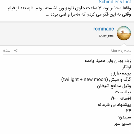
Schindler's List
واقعا محشر بود، 3 ساعت جلوی تلویزیون نشسته بودم، تازه بعد از فیلم
وقتی به این فکر می کردم که ماجرا واقعی بوده ...
rommanc
عضو جدید
#58
Mar 27, 2010
زیاد بودن ولی همینا یادمه
اواتار
پرنده خارزار
گرگ و میش (twilight + new moon)
وکیل مدافع شیطان
پیانیست
افسانه 1900
پیشنهاد بی شرمانه
24
سیندرلا
مسیر سبز
...