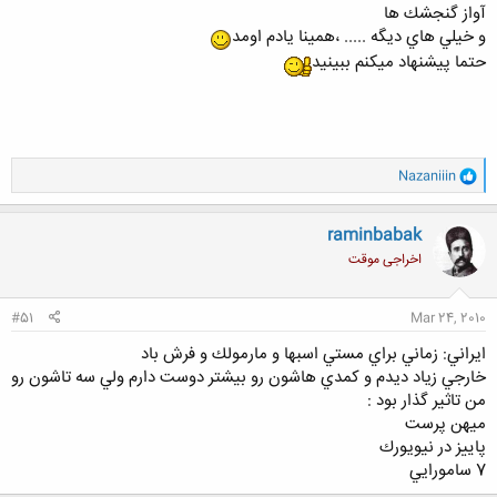
آواز گنجشك ها
و خيلي هاي ديگه ..... ،همينا يادم اومد
حتما پيشنهاد ميكنم ببينيد
و
Nazaniiin
ا
ک
ن
raminbabak
ش
اخراجی موقت
ه
ا
:
#51
Mar 24, 2010
ايراني: زماني براي مستي اسبها و مارمولك و فرش باد
خارجي زياد ديدم و كمدي هاشون رو بيشتر دوست دارم ولي سه تاشون رو
من تاثير گذار بود :
ميهن پرست
پاييز در نيويورك
7 سامورايي