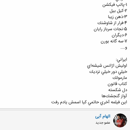
1-پالپ فيكشن
2-كيل بيل
3-ذهن زيبا
4-فرار از شاوشنك
5-نجات سرباز رايان
6-ديگران
7-سه گانه بورن
و....
ايراني:
اوليش اژانس شيشه‌اي
خيلي دور خيلي نزديك
مارمولك
كتاب قانون
دل شكسته
آواز گنجشك‌ها
اين فيلمه آخري حاتمي كيا اسمش يادم رفت
الهام آبی
عضو جدید