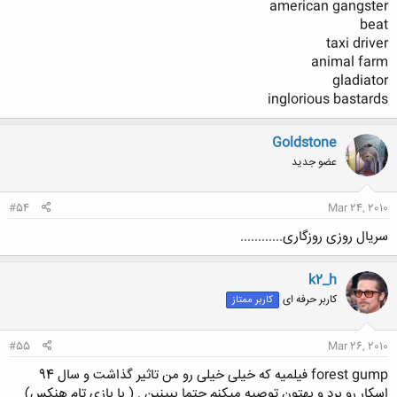
american gangster
beat
taxi driver
animal farm
gladiator
inglorious bastards
Goldstone
عضو جدید
#54
Mar 24, 2010
سریال روزی روزگاری............
k2_h
کاربر حرفه ای
کاربر ممتاز
#55
Mar 26, 2010
forest gump فیلمیه که خیلی خیلی رو من تاثیر گذاشت و سال 94
اسکار رو برد و بهتون توصیه میکنم حتما ببینین . ( با بازی تام هنکس)