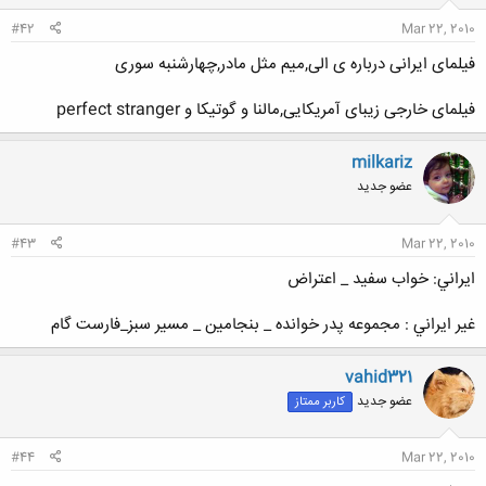
#42
Mar 22, 2010
فیلمای ایرانی درباره ی الی,میم مثل مادر,چهارشنبه سوری
فیلمای خارجی زیبای آمریکایی,مالنا و گوتیکا و perfect stranger
milkariz
عضو جدید
#43
Mar 22, 2010
ايراني: خواب سفيد _ اعتراض
غير ايراني : مجموعه پدر خوانده _ بنجامين _ مسير سبز_فارست گام
vahid321
عضو جدید
کاربر ممتاز
#44
Mar 22, 2010