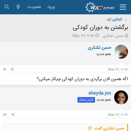
ورود
عضویت
گفتگوی آزاد
برگشتن به دوران کودکی
ش
ت
حسن تشکری
Mar 26, 2012
ر
ا
و
ر
حسن تشکری
ع
ی
عضو جدید
ک
خ
ن
ش
ن
ر
#1
Mar 26, 2012
د
و
ه
ع
اگه همین الان برگردی به دوران کودکی چیکار میکنی؟
م
و
sheyda jon
ض
و
عضو جدید
کاربر ممتاز
ع
#2
Mar 26, 2012
حسن تشکری گفت: