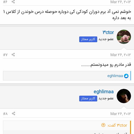
#6
Mar 26, 2012
خوشم نمی آد برم دوران کودکی کی دوباره حوصله درس خوندن از کلاس 1
به بعد داره
3ctor
عضو جدید
کاربر ممتاز
#7
Mar 26, 2012
قدر مادرم رو میدونستم........
و
eghlimaa
ا
ک
ن
eghlimaa
ش
عضو جدید
کاربر ممتاز
ه
ا
:
#8
Mar 26, 2012
3ctor گفت: