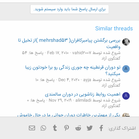
برای ارسال پاسخ شما باید وارد سیستم شوید.
Similar threads
بررسی برگشتن پیامبرکافران( mehrshad53 )از تخیل تا
واقعیت
شروع شده توسط vahid2007
Feb 17, 2010
پاسخ ها: 54
گفتگوی آزاد
تو دوران قرنطینه چه جوری زندگی رو برا خودتون زیبا
A
میکنید؟
شروع شده توسط ayja
Dec 4, 2020
پاسخ ها: 10
گفتگوی آزاد
اهمیت روابط زناشویی در دوران سالمندی
A
شروع شده توسط alimiladi
Nov 29, 2019
پاسخ ها: 0
گفتگوی آزاد
یکی از مهم‌ترین خاطرات دوران جوانی ما در حال خاموش
شدن!یاهو مسنجر؛ خداحافظ ای همنشین همیشه!
فیسبوک
تویتر
Reddit
Pinterest
Tumblr
ایمیل
WhatsApp
شروع شده توسط Alborz Rad
Jun 11, 2018
پاسخ ها: 4
اشتراک گذاری:
گفتگوی آزاد