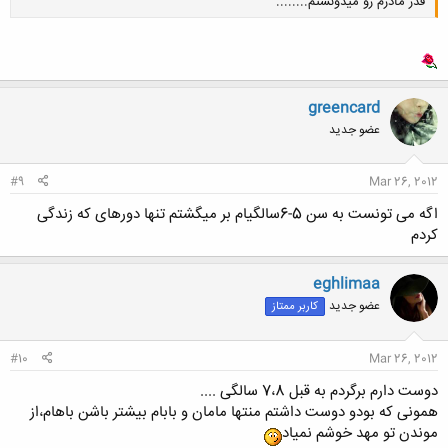
قدر مادرم رو میدونستم........
greencard
عضو جدید
کلیک کنید تا باز شود...
#9
Mar 26, 2012
اگه می تونست به سن 5-6سالگیام بر میگشتم تنها دورهای که زندگی
کردم
eghlimaa
عضو جدید
کاربر ممتاز
#10
Mar 26, 2012
دوست دارم برگردم به قبل 7،8 سالگی ....
همونی که بودو دوست داشتم منتها مامان و بابام بیشتر باشن باهام،از
موندن تو مهد خوشم نمیاد