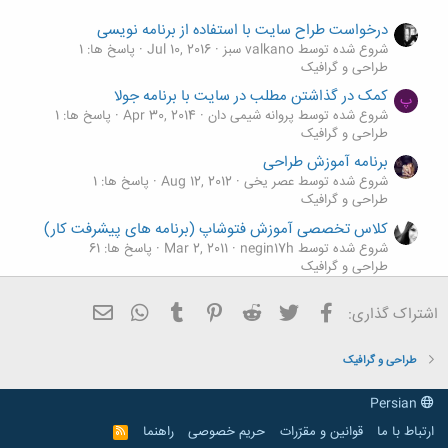
درخواست طراح سایت با استفاده از برنامه نویسی
شروع شده توسط valkano سبز
Jul 10, 2016
پاسخ ها: 1
طراحی و گرافیک
کمک در گذاشتن مطلب در سایت با برنامه جولا
پ
شروع شده توسط پروانه شیمی دان
Apr 30, 2014
پاسخ ها: 1
طراحی و گرافیک
برنامه آموزش طراحی
شروع شده توسط عصر یخی
Aug 12, 2012
پاسخ ها: 1
طراحی و گرافیک
کلاس تخصصی آموزش فتوشاپ (برنامه های پيشرفت کار)
شروع شده توسط negin17h
Mar 2, 2011
پاسخ ها: 61
طراحی و گرافیک
۵ برنامه رایگان که می‌توانند جایگزینی برای فتوشاپ باشند
فیسبوک
تویتر
Reddit
Pinterest
Tumblr
ایمیل
WhatsApp
اشتراک گذاری:
شروع شده توسط Sarp
Sep 1, 2010
پاسخ ها: 1
طراحی و گرافیک
طراحی و گرافیک
Persian
ارتباط با ما
قوانین و مقرّرات
حریم خصوصی
راهنما
R
S