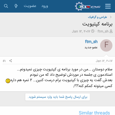
ورود
عضویت
طراحی و گرافیک
برنامه کپتیویت
ش
ت
Jan 12, 2017
ftm_sh
ر
ا
و
ر
ftm_sh
F
ع
ی
عضو جدید
ک
خ
ن
ش
ن
ر
#1
Jan 12, 2017
د
و
ه
ع
سلام دوستان ...من در مورد برنامه ی کپتیویت چیزی نمیدونم...
م
استادمون ی جلسه در موردش توضیح داد که من نبودم
و
بعدش گفت یه چیزی با کپتیویت برام درست کنین... 2 نمره هم داره
ض
کسی میتونه کمکم کنه؟؟/
و
ع
برای ارسال پاسخ شما باید وارد سیستم شوید.
Similar threads