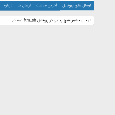
ارسال های پروفایل
آخرین فعالیت
ارسال ها
درباره
در حال حاضر هیچ پیامی در پروفایل ftm_sh نیست.