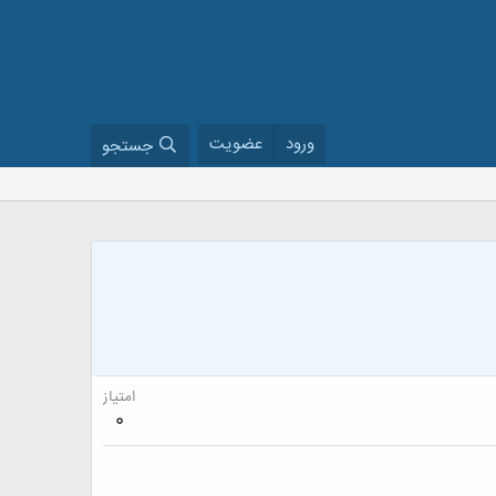
ورود
عضویت
جستجو
امتیاز
0