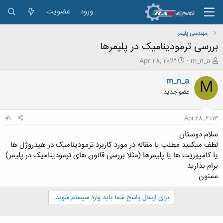
ورود
عضویت
مهندسی پلیمر
بررسی ترمودینامیک در پلیمرها
ش
ت
Apr 28, 2013
m_n_a
ر
ا
و
ر
m_n_a
M
ع
ی
عضو جدید
ک
خ
ن
ش
ن
ر
#1
Apr 28, 2013
د
و
ه
ع
سلام دوستان
م
لطف میکنید مطلب یا مقاله در مورد کاربرد ترمودینامیک در هیدروژل ها
و
یا کامپوزیت ها یا پلیمرها (مثلا بررسی قانون های ترمودینامیک در پلیمر)
ض
برام بذارید
و
ممنون
ع
برای ارسال پاسخ شما باید وارد سیستم شوید.