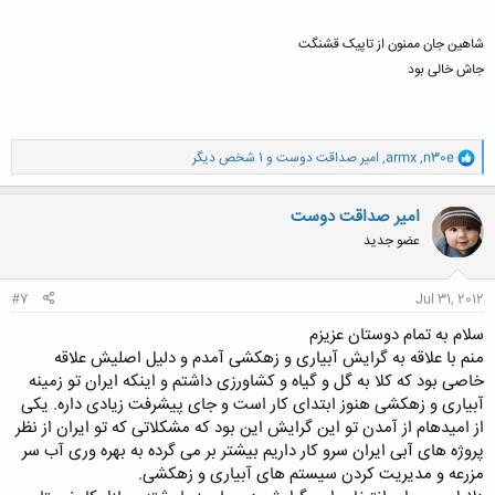
یه خواهشی که از دوستان دارم اینه که دوستانی که این سوالات مطرح کردن
فکر نمی کنم با جواب همه گرایش ها خوبه به نتیجه برسن ، مسلما هر گرایشی
شاهین جان ممنون از تاپیک قشنگت
خوبی و بدی خودش داره و فرد انتخاب کننده هم معیار هایی داشته و با توجه
جاش خالی بود
به معیارهاش انتخاب کرده ،پس یه راهنمایی درست و حسابی کنیم
اگه در مورد نقاط قوت و ضعف گرایش ها ، بازار کار ، توانایی های گرایش مورد
نظر توضیح بدیم خیلی مفید واقع میشه
و
n30e
,
armx
,
امیر صداقت دوست
و 1 شخص دیگر
ا
دوستانی که شاغل هستن می تونن در این ضمینه کمک بیشتری کنن ، ممنون
ک
میشیم نظرات این دوستان هم بشنویم
ن
امیر صداقت دوست
ش
عضو جدید
ه
ا
:
#7
Jul 31, 2012
سلام به تمام دوستان عزیزم
منم با علاقه به گرایش آبیاری و زهکشی آمدم و دلیل اصلیش علاقه
خاصی بود که کلا به گل و گیاه و کشاورزی داشتم و اینکه ایران تو زمینه
آبیاری و زهکشی هنوز ابتدای کار است و جای پیشرفت زیادی داره. یکی
از امیدهام از آمدن تو این گرایش این بود که مشکلاتی که تو ایران از نظر
پروژه های آبی ایران سرو کار داریم بیشتر بر می گرده به بهره وری آب سر
مزرعه و مدیریت کردن سیستم های آبیاری و زهکشی.