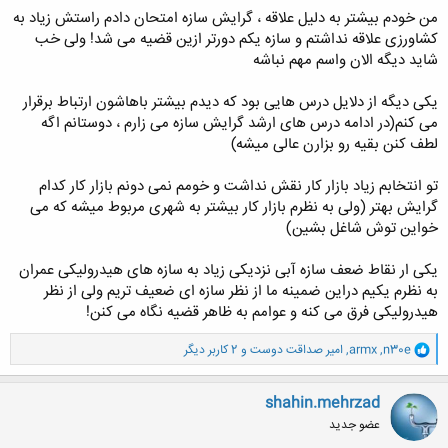
من خودم بیشتر به دلیل علاقه ، گرایش سازه امتحان دادم راستش زیاد به
کشاورزی علاقه نداشتم و سازه یکم دورتر ازین قضیه می شد! ولی خب
شاید دیگه الان واسم مهم نباشه
یکی دیگه از دلایل درس هایی بود که دیدم بیشتر باهاشون ارتباط برقرار
می کنم(در ادامه درس های ارشد گرایش سازه می زارم ، دوستانم اگه
لطف کنن بقیه رو بزارن عالی میشه)
تو انتخابم زیاد بازار کار نقش نداشت و خومم نمی دونم بازار کار کدام
گرایش بهتر (ولی به نظرم بازار کار بیشتر به شهری مربوط میشه که می
خواین توش شاغل بشین)
یکی ار نقاط ضعف سازه آبی نزدیکی زیاد به سازه های هیدرولیکی عمران
به نظرم یکیم دراین ضمینه ما از نظر سازه ای ضعیف تریم ولی از نظر
هیدرولیکی فرق می کنه و عوامم به ظاهر قضیه نگاه می کنن!
و
n30e
,
armx
,
امیر صداقت دوست
و 2 کاربر دیگر
ا
ک
ن
shahin.mehrzad
ش
عضو جدید
ه
ا