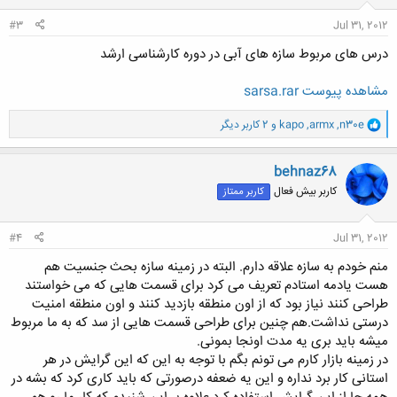
:
#3
Jul 31, 2012
درس های مربوط سازه های آبی در دوره کارشناسی ارشد
مشاهده پیوست sarsa.rar
و
n30e
,
armx
,
kapo
و 2 کاربر دیگر
ا
ک
ن
behnaz68
ش
کاربر بیش فعال
کاربر ممتاز
ه
ا
:
#4
Jul 31, 2012
منم خودم به سازه علاقه دارم. البته در زمینه سازه بحث جنسیت هم
هست یادمه استادم تعریف می کرد برای قسمت هایی که می خواستند
طراحی کنند نیاز بود که از اون منطقه بازدید کنند و اون منطقه امنیت
درستی نداشت.هم چنین برای طراحی قسمت هایی از سد که به ما مربوط
میشه باید بری یه مدت اونجا بمونی.
در زمینه بازار کارم می تونم بگم با توجه به این که این گرایش در هر
استانی کار برد نداره و این یه ضعفه درصورتی که باید کاری کرد که بشه در