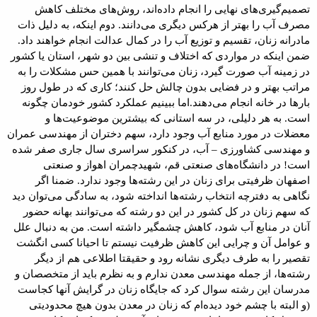
تصمیم‌گیری‌های نهایی را انجام داده‌اند، روش‌های مختلف کاهش
مصرف آب را بهتر از هرکس دیگری می‌دانند. دوم اینکه، به دلیل ذات
مادرانه زنان، تقسیم و توزیع آب را در کمال عدالت انجام خواهند داد.
ضمن اینکه در مواردی که اختلاف و تنشی بین دو شهر، استان یا کشور
در زمینه آب صورت گیرد، زنان می‌توانند با همین حس مشکلات را به
مراتب بهتر و در فضایی بدون چالش حل کنند؛ کاری که در طول روز
بارها در خانه انجام می‌دهند.اما ببینیم عملکرد کشور خودمان چگونه
است. به هر دلیلی، در سه استانی که بیشترین موضوعیت‌ها و
معضلات در مورد منابع آب وجود دارد، سهم دختران از مهندسی عمران
و مهندسی کشاورزی – آب، در کنکور سراسری سال جاری صفر شده
است! در دانشگاه‌های صنعتی قم، شهیدچمران اهواز و صنعتی
اصفهان ظرفیتی برای زنان در این رشته‌ها وجود ندارد. ضمنا اگر
نگاهی به دفترچه انتخاب رشته‌ها انداخته شود، به سادگی می‌توان دید
که سهم زنان در کل کشور در این دو رشته که می‌توانند بهانه حضور
آنان در منابع آب شود، کاهش چشمگیر داشته است. من به دنبال علل
و عوامل آن و چرایی این کاهش ظرفیت نیستم تا احیانا کسی انگشت
تقصیر را به طرف دیگری نشانه رود و حقیقتا اطلاعی هم از دیگر
رشته‌ها، از جمله مهندسی معدن ندارم و به نظرم باید از متخصصان و
مدرسان این رشته سوال کرد که جایگاه زنان در گرایش آنها کجاست
(و البته با چشم خود دیده‌ام که زنان در معدن بدون هیچ محدودیتی