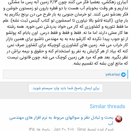
آبیاری زهکشی، بعضیا فکر می کنند چون 2/3 زمین آبه پس ما مشکی
نداریم و هر وقت بخویام آب هست با دو قطره بارون تو زمستون خوشن و
فکر بعدشو نمی کنند. تو خرسان جنوبی یه بار طرح می دن برنج بکاریم یه
بار چای. (البته لاشو بالا نیاورن تا اسمشون تو کتاب گینس ثبت نشه). علم
ما فقط تئوریه و کشاورزی که کار می خواد بدردش نمی خوره. همه رشته
ها کار عملی دارند اما ما نه. فقط و فقط و فقط درس. اون بابام که پولشو
از تو جوب پیدا نکرده که کارشو بده به یه مهندس ناشیو برای همین بازار
کار خراب می شه. زمین های کشاورزری کوچیکه برای کشاورز صرف نمی
کنه که بیاد از هر گرایش یه نفر رو استخدام کنه و حقوق و بیمه براش در
نظر بگیره. بعد هم که مرد هی زمین کوچک می شه. چون قانونی نیست
که مانع اون بشه که تقسیم بشه.
و
yekariayi
ا
ک
ن
برای ارسال پاسخ شما باید وارد سیستم شوید.
ش
ه
ا
Similar threads
:
بحث و تبادل نظر و سوالهای مربوط به نرم افزار های مهندسی
آب
شروع شده توسط Sinai
Jan 20, 2011
پاسخ ها: 145