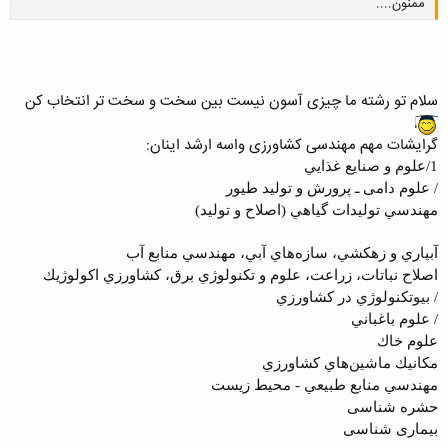
ممنون....
کلیک کنید تا باز شود...
سلام تو رشته ما چیزی آسون نیست بین سخت و سخت تر انتخاب کن
گرایشات مهم مهندسی کشاورزی واسه ارشد اینان:
1
/علوم و
صنايع غذايي
/
علوم دامی ـ پرورش و تولید طیور
مهندسي توليدات گياهي (اصلاح و توليد)
آبياري و زهكشي، سازه‌هاي آبي، مهندسي منابع آب
اصلاح نباتات، زراعت، علوم و تكنولوژي برق، كشاورزي اكولوژيك
/
بيوتكنولوژي در كشاورزي
/
علوم باغباني
علوم خاك
مكانيك ماشين‌هاي كشاورزي
مهندسي منابع طبيعي - محيط زيست
حشره شناسی
بیماری شناسی