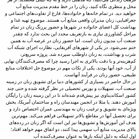
محل و منظری نگاه کنید، زنان را در خط مقدم مدیریت منابع آب
خواهید دید. در تمام خانه‌ها و خانواده‌ها، فارغ از تفاوت‌های اجتماعی و
جغرافیایی، زنان مدیران واقعی منابع آب هستند. موضوع تهیه غذا و
بهداشت کل اعضای خانواده در شهرها و حضور پررنگ زنان در تمام
مراحل کشاورزی نیازی به بازتعریف مجدد این بحث ندارد که چقدر
صنعت آب مدیون زنان است. اما حضور زنان در عرصه آب به همین
ختم نمی‌شود. در یکی از شهرهای آفریقایی، نظارت اجرای شبکه آب
شرب و بهداشت، به زنان داوطلب سپرده شد. پروژه سریع‌تر،
کم‌هزینه‌تر و با دقت بالاتری به اجرا رسید چرا که مصرف‌کنندگان نهایی
از آب، خود آنها بودند. یکی از نکات مهم در موضوع حل اختلافات منابع
طبیعی، حضور زنان در فرآیند آنهاست.
در حال حاضر در بسیاری از کشورهای دنیا برای تشویق زنان در زمینه
صنعت آب، تسهیلات و بورس تحصیلی در نظر گرفته شده و حتی چند
کشور اسکاندیناوی نیز پیش‌قدم شده‌اند تا در این زمینه زنان را رایگان
آموزش دهند. یا مثلا در انجمن مهندسان راه و ساختمان آمریکا، بخش
ویژه‌ای به تشویق و ترغیب زنان به مهندسی عمران اختصاص دارد و
برای تحصیل آنها در مقاطع بالاتر تسهیلاتی فراهم می‌کند. مهم‌ترین
هدف این آموزش‌ها و تشویق‌ها نیز این است که اگر زنان در رده‌های
بالای مدیریت منابع آب سهمی پیدا کنند، دو اتفاق مهم خواهد افتاد؛
اول اینکه به دلیل اینکه بارها به عنوان مصرف‌کننده آب