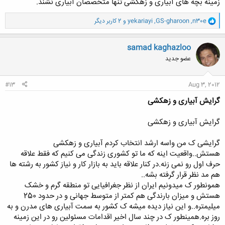
زمینه بچه های آبیاری و زهکشی تنها متخصصان آبیاری نشند.
و
n30e
,
GS-gharoon
,
yekariayi
و 2 کاربر دیگر
ا
ک
ن
samad kaghazloo
ش
عضو جدید
ه
ا
:
#13
Aug 3, 2012
گرایش آبیاری و زهکشی
گرایش آبیاری و زهکشی
گرایشی ک من واسه ارشد انتخاب کردم آبیاری و زهکشی
هستش..واقعیت اینه که ما تو کشوری زندگی می کنیم که فقط علاقه
حرف اول رو نمی زنه.در کنار علاقه باید به بازار کار و نیاز کشور به رشته ها
هم مد نظر قرار گرفته بشه..
همونطور ک میدونیم ایران از نظر جغرافیایی تو منطقه گرم و خشک
هستش و میزان بارندگی هم کمتر از متوسط جهانی و در حدود 250
میلیمتره..و این نیاز دیده میشه ک کشور به سمت آبیاری های مدرن و به
روز بره.همینطور ک در چند سال اخیر اقدامات مسئولین رو در این زمینه