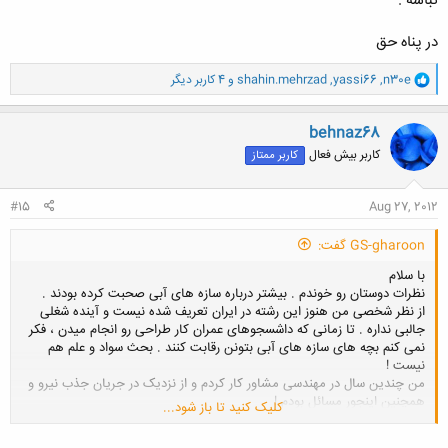
نباشه .
در پناه حق
و
n30e
,
yassi66
,
shahin.mehrzad
و 4 کاربر دیگر
ا
ک
ن
behnaz68
ش
کاربر بیش فعال
کاربر ممتاز
ه
ا
:
#15
Aug 27, 2012
GS-gharoon گفت:
با سلام
نظرات دوستان رو خوندم . بیشتر درباره سازه های آبی صحبت کرده بودند .
از نظر شخصی من هنوز این رشته در ایران تعریف شده نیست و آینده شغلی
جالبی نداره . تا زمانی که داشسجوهای عمران کار طراحی رو انجام میدن ، فکر
نمی کنم بچه های سازه های آبی بتونن رقابت کنند . بحث سواد و علم هم
نیست !
من چندین سال در مهندسی مشاور کار کردم و از نزدیک در جریان جذب نیرو و
همچنین اینجور مسائل بودم !
کلیک کنید تا باز شود...
مسئله دوم اینکه طی دهه های گذشته بدلیل فهم نادرست از سازه ، مشکلات
فراوانی رو بوجود آوردیم . ساخت سازه های نمایشی و بدرد نخور مثل بسیاری