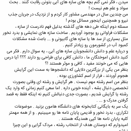
میدن ، فکر نمی کنم بچه های سازه های آبی بتونن رقابت کنند . بحث
سواد و علم هم نیست !
من چندین سال در مهندسی مشاور کار کردم و از نزدیک در جریان جذب
نیرو و همچنین اینجور مسائل بودم !
مسئله دوم اینکه طی دهه های گذشته بدلیل فهم نادرست از سازه ،
مشکلات فراوانی رو بوجود آوردیم . ساخت سازه های نمایشی و بدرد نخور
مثل بسیاری از سد ها یا سازه های گابیونی و ... باعث شده مشکلات
کمبود آب در کشورمون رو زیادتر کنیم .
و درباره علم و دانش دانشجویان سازه های آبی ، یه سوال دارم . فکر می
کنید دانش اموختگان ما ، دانش کافی برای طراحی رو دارند ؟؟؟ آیا درس
هایی که می خونند مفید ، کافی و موثر هستند !؟
بنظر من یکی از بزرگترین دلایلی که دانشجوها به سمت این گرایش
هجوم آوردند ، فرار از اسم کشاورزی بوده .
بنظر من اسم رشته مهم نیست . هر گرایش و رشته ای وقتی بصورت
تخصصی دنبال بشه ، آینده خوبی داره . اما سعی کنیم زمانی که وارد یک
رشته یا گرایش شدیم ، بصورت جدی دنبالش کنیم نه اینکه فقط به قصد
گرفتن مدرک و ... .
یک سر به بایگانی کتابخونه های دانشگاه هامون بزنید . موضوعات
تکراری ، بدرد نخور و قدیمی پایان نامه ها رو میبینیم . و از همه مهمتر
کلیه پایان نامه ها کپی همدیگه هستند .
امیدوارم که دوستان هدف از انتخاب رشته ، مردک گرایی و این چیزا