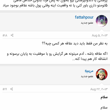
پزشکی یا دندونپزشکی برو بخون که پس فردا بدونی حداقل ماهی
5تومنو داری باور کنی یا نه واقعیت اینه وقتی پول باشه علاقم بوجود میاد
fattahpour
عضو جدید
#18
Aug 5, 2013
به نظر من فقط باید دید علاقه هر کسی چیه؟؟
اگه علاقه باشه ، آدم میتونه هر گرایش رو با موفقیت به پایان برسونه و
انشالله کار هم پیدا کنه...
مریمs
عضو جدید
#19
Aug 22, 2013
سلام
سلام