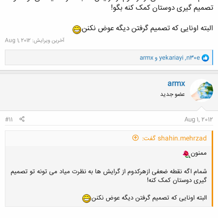
تصمیم گیری دوستان کمک کنه بگو!
البته اونایی که تصمیم گرفتن دیگه عوض نکنن
آخرین ویرایش:
Aug 1, 2012
و
n30e
,
yekariayi
و
armx
ا
ک
ن
armx
ش
عضو جدید
ه
ا
:
#11
Aug 1, 2012
shahin.mehrzad گفت:
ممنون
شمام اگه نقطه ضعفی ازهرکدوم از گرایش ها به نظرت میاد می تونه تو تصمیم
گیری دوستان کمک کنه!
البته اونایی که تصمیم گرفتن دیگه عوض نکنن