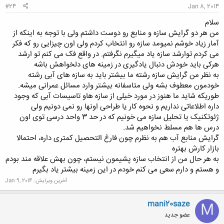
#24
Jan 8, 2014
سلام
من هر دو گرایش سازه و منابع رو دوست داشتم ولی با توجه به اینکه از
آمار زیاد خوشم نمیومد سازه رو انتخاب کردم ولی اون چیزایی رو که فکر
می کردم توارشد سازه یاد میگیرم نگرفتم. در واقع فک می کنم تو ارشد
هرکی باید خودش دنبال یادگیری در زمینه های دلخواهش باشه
به نظر من گرایش سازه رشته ما بیشتر باید به سازه های آبی رشته
خودمون معطوف بشه ولی متاسفانه بیشتر وارد مسائل عمرانی میشه.
طوریکه شاید ما هنوز در مورد خیلی از سازه هاو تاسیسات آبی که وجود
داره اطلاعاتی نداریم و نحوه کار یا طراحی اونها رو نمی دونیم ولی
ژئوتکنیک یا تحلیل سازه می خونیم که در حد 3 واحد درسی توی اون
درس ها هم مسلط نخواهیم شد.
گرایش منابع آب هم به نظرم چون فارغ التحصیل کمتری داره، احتمالا
بازار کارش بهتره
به هر حال من از انتخاب سازه پشیمون نیستم، چون بهش علاقه مند بودم
و هستم و دارم سعی می کنم خودم در این زمینه بیشتر یاد بگیرم
آخرین ویرایش:
Jan 9, 2014
mani20saze
M
عضو جدید