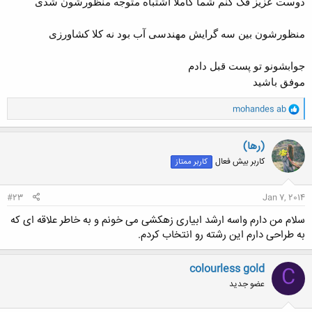
دوست عزیز فک کنم شما کاملا اشتباه متوجه منظورشون شدی
مهندسي منابع طبيعي - محيط زيست
حشره شناسی
منظورشون بین سه گرایش مهندسی آب بود نه کلا کشاورزی
بیماری شناسی
و...
جوابشونو تو پست قبل دادم
خیلی زیادن اما میزان سختیش بستکی به رشته لیسانست داره
با توجه ب لیسانسی ک داری راحتتر میشه انتخاب کرد
موفق باشید
و
mohandes ab
ا
ک
ن
(رها)
ش
کاربر بیش فعال
کاربر ممتاز
ه
ا
:
#23
Jan 7, 2014
سلام من دارم واسه ارشد ابیاری زهکشی می خونم و به خاطر علاقه ای که
به طراحی دارم این رشته رو انتخاب کردم.
colourless gold
C
عضو جدید