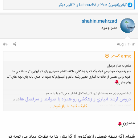
و
گیلان(فومن)
,
n30e
,
behnaz68
و 2 کاربر دیگر
ا
ک
ن
shahin.mehrzad
ش
عضو جدید
ه
ا
:
#10
Aug 1, 2012
armx گفت:
سلام به تمام عزيزان
منم به نوبت خودم مي تونم بگم كه به زهكشي علاقه داشتم همچنين بازار كار آبياري تو منطقه ي ما
خوبه واس همين از خاك به آبياري تغيير رشته دادم و اميدوارم كه بتونم تا حدي پابه پاي بچه هاي آب
بيام جلو
از شاهين جان هم به خاطر اين تاپيك كمال تشكر و مي كنم با بنده هم
دروس ارشد آبياري و زهكشي رو همراه با ضوابط و سرفصل ها
ش در
کلیک کنید تا باز شود...
اختيار دوستان قرار مي دم:
مشاهده پیوست 108163
http://uplod.ir/nxkmrwy6yllu/msc_irrigation_and_drainage.pdf.h
tm
ممنون
شمام اگه نقطه ضعفی ازهرکدوم از گرایش ها به نظرت میاد می تونه تو