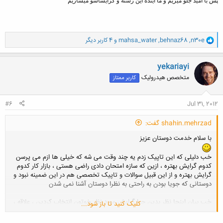
پس با امید جلو میریم و ما آینده این رشته و گرایشاشو میسازیم
و
n30e
,
behnaz68
,
mahsa_water
و 4 کاربر دیگر
ا
ک
ن
yekariayi
ش
متخصص هیدرولیک
کاربر ممتاز
ه
ا
:
#6
Jul 31, 2012
shahin.mehrzad گفت:
با سلام خدمت دوستان عزیز
خب دلیلی که این تاپیک زدم یه چند وقت می شه که خیلی ها ازم می پرسن
کدوم گرایش بهتره ، ازین که سازه امتحان دادی راضی هستی ، بازار کار کدوم
گرایش بهتره و از این قبیل سوالات و تاپیک تخصصی هم در این ضمینه نبود و
دوستانی که جویا بودن به راحتی به نظرا دوستان آشنا نمی شدن
خب بیان اینجا نظر بدین چرا گرایش مورد نظر خوتون انتخاب کردین ، علاقه ،
کلیک کنید تا باز شود...
بازار کار ، چون بقیه بیشتر اتخاب می کنن ، یا اسم قشنگ تری داره؟؟؟