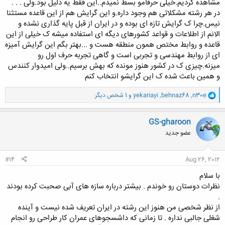
مشاهده کردیم.خیلی حرفامو بسط نمیدم..این فقط یه دلیل بود.ولی . . .
در هر رشته مشکلاتی هم وجود داره.و این گرایش هم از این قاعده مستثنا
نیس.چرا ک گرایش تازه ای بوده و در ایران از قبل پایه گذاری نشده و
الانم از اطلاعات و قواعد کشورهای دیگه ای استفاده میشه ک خیلی از این
قاعده و روابط مختص همون منطقه هست و ...بهتر بگم این گرایش آمیزه
ای از روابط مهندسی و تجربی است و گاهی تجربه حرف اول رو
میزنه.چیزی ک در کشور هنوز مونده که بهش برسیم..ولی امیدوار کنندس
و همین باعث شده ک این گرایشو انتخاب کنم
و
n30e
,
behnaz68
,
yekariayi
و 1 شخص دیگر
ا
ک
ن
GS-gharoon
ش
عضو جدید
ه
ا
:
#14
Aug 26, 2012
با سلام
نظرات دوستان رو خوندم . بیشتر درباره سازه های آبی صحبت کرده بودند
.
از نظر شخصی من هنوز این رشته در ایران تعریف شده نیست و آینده
شغلی جالبی نداره . تا زمانی که داشسجوهای عمران کار طراحی رو انجام