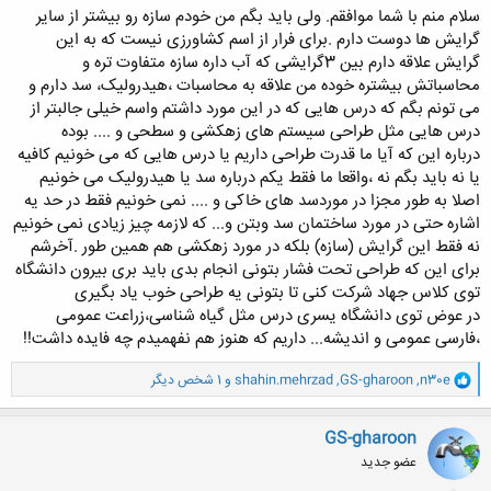
از سد ها یا سازه های گابیونی و ... باعث شده مشکلات کمبود آب در کشورمون
سلام منم با شما موافقم. ولی باید بگم من خودم سازه رو بیشتر از سایر
رو زیادتر کنیم .
گرایش ها دوست دارم .برای فرار از اسم کشاورزی نیست که به این
و درباره علم و دانش دانشجویان سازه های آبی ، یه سوال دارم . فکر می کنید
گرایش علاقه دارم بین 3گرایشی که آب داره سازه متفاوت تره و
دانش اموختگان ما ، دانش کافی برای طراحی رو دارند ؟؟؟ آیا درس هایی که
محاسباتش بیشتره خوده من علاقه به محاسبات ،هیدرولیک، سد دارم و
می خونند مفید ، کافی و موثر هستند !؟
می تونم بگم که درس هایی که در این مورد داشتم واسم خیلی جالبتر از
بنظر من یکی از بزرگترین دلایلی که دانشجوها به سمت این گرایش هجوم
آوردند ، فرار از اسم کشاورزی بوده .
درس هایی مثل طراحی سیستم های زهکشی و سطحی و .... بوده
درباره این که آیا ما قدرت طراحی داریم یا درس هایی که می خونیم کافیه
یا نه باید بگم نه ،واقعا ما فقط یکم درباره سد یا هیدرولیک می خونیم
اصلا به طور مجزا در موردسد های خاکی و .... نمی خونیم فقط در حد یه
اشاره حتی در مورد ساختمان سد وبتن و... که لازمه چیز زیادی نمی خونیم
نه فقط این گرایش (سازه) بلکه در مورد زهکشی هم همین طور .آخرشم
برای این که طراحی تحت فشار بتونی انجام بدی باید بری بیرون دانشگاه
توی کلاس جهاد شرکت کنی تا بتونی یه طراحی خوب یاد بگیری
در عوض توی دانشگاه یسری درس مثل گیاه شناسی،زراعت عمومی
،فارسی عمومی و اندیشه... داریم که هنوز هم نفهمیدم چه فایده داشت!!
و
n30e
,
GS-gharoon
,
shahin.mehrzad
و 1 شخص دیگر
ا
ک
ن
GS-gharoon
ش
عضو جدید
ه
ا