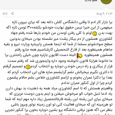
عضو جدید
ه
ا
:
#17
Aug 4, 2013
برا بازار کار ادم تا وقتی دانشگاس کلش داغه بعد که بیای بیرون تازه
میفهمی از این خبرا نیس حقوق نهایت خودشو بکشه300 تومن تازه اگه
بهت بدن
اونم با کلی رفتن اومدن من خودم بارها شده رفتم جهاد
کشاورزی همشون از دم بیکار پشت میز نشسته بودن میخای بدونین
سطح سوادشونم مسلما از شما که اینجا هستن پایینتره وزارت نیرو و بقیه
جاهام همینطوره بعد از فارغ التحصیلی کارشناسیم همه جارو رفتم
همشون همینطوره
البته دست اقایون بازتره چون خیلی راحتترن برا
ما خانوما هزارتا قانون نانوشته وجود داره واینجوری شد که رفتم سمت
فرار از بیکاری و راه درس خوندن دوباره رو انتخاب کردم
و تصمیم گرفتم
تا دکتری نگیرم بیخیالش نشم گرایشمم سازه های ابی انتخاب کردم که
بعدا برا دکترا عمران بخونم و ازاسم کشاورزی خلاص بشم حالام پشمون
کردم چرا از اول کنکور عمران ندادم
واقعیتم هستش که تا اسم کشاورزی میاد همه یه ذهنیت بد بهش دارن
یاد ادما تنبل خواب الو سرخوش میفتن و اینم بدون دوست عزیزی که
میخای بیای این رشته این رشته فارغالتحصیل زیاد داره مهم اینه که شما
تو هرزمینه ای که میخای فعالیت کنی تو اون زمینه نواور وبروز باشی
بنظر من اگه هنوز نرفتی دانشگاه برو بشین دوباره بخون برا کنکور تجربی