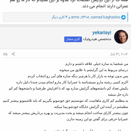
همه جا از این گرایش استفاده کرد علاوه بر این شنیدم که کار ما رو هم
عمرانی دارند انجام می دند.
و
samad kaghazloo
,
n30e
,
armx
و 4 کاربر دیگر
ا
ک
ن
yekariayi
ش
متخصص هیدرولیک
کاربر ممتاز
ه
ا
:
#5
Jul 31, 2012
من شخصا به سازه خیلی علاقه داشتم و دارم
درسای مربوط به این گرایشم با علایق من میخونه
پس بدون توجه به بازار کار یا هرچیز دیگه سازه های آبی رو انتخاب کردم
اکرم کسی رشته مارو نمیشناسه یا عمرانیا کار مارو انجام میدن چندتا دلیل داره
یکیش تعداد کم دانشجوهای گرایش سازه بود که با افزایش ظرفیتا و دانشجوها کم کم
داره حل میشه
یه مطلبم کم کاری ماهاست که نتونستیم حق خودمونو بگیریم که باید تلاشمونو بیشتر کنیم
مطمئنم در آینده این گرایش جایگاه خودشو پیدا میکنه
چون بیشتر کارای ساخت انجام میشه و بحث مدیریت و بهره برداریش بیشتر میشه که
عمرانیا حرفی برای گفتن تو این زمینه ندارن