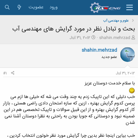
ورود
عضویت
علوم و مهندسی آب
بحث و تبادل نظر در مورد گرایش های مهندسی آب
ش
ت
Jul 31, 2012
shahin.mehrzad
ر
ا
و
ر
shahin.mehrzad
ع
ی
عضو جدید
ک
خ
ن
ش
ن
ر
#1
Jul 31, 2012
د
و
ه
ع
با سلام خدمت دوستان عزیز
م
و
خب دلیلی که این تاپیک زدم یه چند وقت می شه که خیلی ها ازم می
ض
پرسن کدوم گرایش بهتره ، ازین که سازه امتحان دادی راضی هستی ، بازار
و
کار کدوم گرایش بهتره و از این قبیل سوالات و تاپیک تخصصی هم در این
ع
ضمینه نبود و دوستانی که جویا بودن به راحتی به نظرا دوستان آشنا نمی
شدن
خب بیاین اینجا نظر بدین چرا گرایش مورد نظر خوتون انتخاب کردین ،