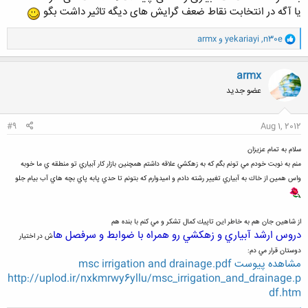
یا آگه در انتخابت نقاط ضعف گرایش های دیگه تاثیر داشت بگو
و
n30e
,
yekariayi
و
armx
ا
ک
ن
armx
ش
عضو جدید
ه
ا
:
#9
Aug 1, 2012
سلام به تمام عزيزان
منم به نوبت خودم مي تونم بگم كه به زهكشي علاقه داشتم همچنين بازار كار آبياري تو منطقه ي ما خوبه
واس همين از خاك به آبياري تغيير رشته دادم و اميدوارم كه بتونم تا حدي پابه پاي بچه هاي آب بيام جلو
از شاهين جان هم به خاطر اين تاپيك كمال تشكر و مي كنم با بنده هم
دروس ارشد آبياري و زهكشي رو همراه با ضوابط و سرفصل ها
ش در اختيار
دوستان قرار مي دم:
مشاهده پیوست msc irrigation and drainage.pdf
http://uplod.ir/nxkmrwy6yllu/msc_irrigation_and_drainage.p
df.htm