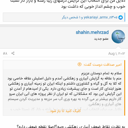
دلایل من برای انتخاب این گرایش درسهای زیبا رشته و بازار کار نسبتا
خوب و چشم انداز خوبی که داشت بود
و
n30e
,
armx
,
yekariayi
و 1 شخص دیگر
ا
ک
ن
shahin.mehrzad
ش
عضو جدید
ه
ا
:
#8
Aug 1, 2012
امیر صداقت دوست گفت:
سلام به تمام دوستان عزیزم
منم با علاقه به گرایش آبیاری و زهکشی آمدم و دلیل اصلیش علاقه خاصی بود
که کلا به گل و گیاه و کشاورزی داشتم و اینکه ایران تو زمینه آبیاری و زهکشی
هنوز ابتدای کار است و جای پیشرفت زیادی داره. یکی از امیدهام از آمدن تو
این گرایش این بود که مشکلاتی که تو ایران از نظر پروژه های آبی ایران سرو
کار داریم بیشتر بر می گرده به بهره وری آب سر مزرعه و مدیریت کردن سیستم
های آبیاری و زهکشی.
دلایل من برای انتخاب این گرایش درسهای زیبا رشته و بازار کار نسبتا خوب و
کلیک کنید تا باز شود...
چشم انداز خوبی که داشت بود
به نظرت نقاط ضعف آبیاری زهکشی چیه؟اصلا نقطه ضعفی داره؟