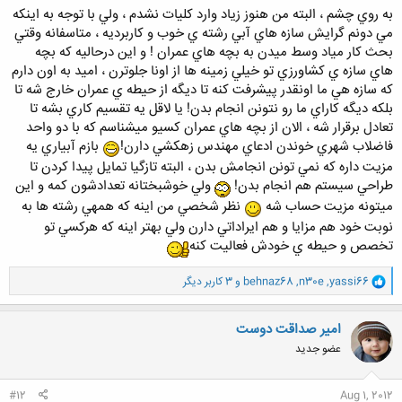
به روي چشم ، البته من هنوز زياد وارد كليات نشدم ، ولي با توجه به اينكه
مي دونم گرايش سازه هاي آبي رشته ي خوب و كاربرديه ، متاسفانه وقتي
بحث كار مياد وسط ميدن به بچه هاي عمران ! و اين درحاليه كه بچه
هاي سازه ي كشاورزي تو خيلي زمينه ها از اونا جلوترن ، اميد به اون دارم
كه سازه هي ما اونقدر پيشرفت كنه تا ديگه از حيطه ي عمران خارج شه تا
بلكه ديگه كاراي ما رو نتونن انجام بدن! يا لاقل يه تقسيم كاري بشه تا
تعادل برقرار شه ، الان از بچه هاي عمران كسيو ميشناسم كه با دو واحد
فاضلاب شهري خوندن ادعاي مهندس زهكشي دارن!
بازم آبياري يه
مزيت داره كه نمي تونن انجامش بدن ، البته تازگيا تمايل پيدا كردن تا
طراحي سيستم هم انجام بدن!
ولي خوشبختانه تعدادشون كمه و اين
ميتونه مزيت حساب شه
نظر شخصي من اينه كه همهي رشته ها به
نوبت خود هم مزايا و هم ايراداتي دارن ولي بهتر اينه كه هركسي تو
تخصص و حيطه ي خودش فعاليت كنه
و
yassi66
,
n30e
,
behnaz68
و 3 کاربر دیگر
ا
ک
ن
امیر صداقت دوست
ش
عضو جدید
ه
ا
:
#12
Aug 1, 2012