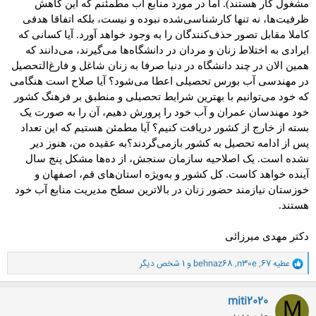
مشغول کار هستند). اما در مورد منابع آب مطمئنم که این کاهش
ظرفیت‌ها، نه تنها کارشناسی‌شده نبوده و نیست، بلکه اتفاقا هدفی
کاملا مقابل تصور حذف‌کنندگان را به وجود خواهد آورد. آیا کسانی که
ایرادی به اختلاط زنان و مردان در دانشگاه‌ها می‌گیرند، می‌دانند که
همین الان در چند دانشگاه در دنیا صرفا به زنان شاغل و فارغ‌التحصیل
در مهندسی آب بورس تحصیلی اعطا می‌شود؟ آیا صلاح است هنگامی
که خود می‌توانیم با بهترین شرایط تحصیلی و منطبق بر فرهنگ کشور
خود مهندسان عمران و آب خود را پرورش دهیم، آن را به صورت یک
بسته از خارج از کشور دریافت کنیم؟ آیا مطمئن هستیم که این تعداد
پس از ادامه تحصیل به کشور بازمی‌گردند؟به عقیده من، هنوز دیر
نشده است. یک اصلاحیه سازمان سنجش، از ده‌ها مشکل پنج سال
آینده خواهد کاست. کل کشور و به‌ویژه استان‌های قم، اصفهان و
خوزستان نیازمند حضور زنان در بالاترین سطح مدیریت منابع آب خود
هستند.
دکتر مهدی میرزائی
و
عطیه 67
,
n30e
,
behnaz68
و 1 شخص دیگر
ا
ک
ن
miti2020
M
ش