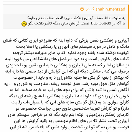
shahin.mehrzad گفت:
به نظرت نقاط ضعف آبیاری زهکشی چیه؟اصلا نقطه ضعفی داره؟
یا آگه در انتخابت نقاط ضعف گرایش های دیگه تاثیر داشت بگو
آبیاری و زهکشی نقص بزرگی که داره اینه که هنوز تو ایران کتابی که شش
دانگ و کامل در مورد سیستم های آبیاری یا زهکشی یا اصلا بحث
کیفیت نوشته شده باشه وجود نداره. کتاب های علیزاده بیشتر ترجمه
کتاب های خارجی است و به درد سر فصل های دانشگاهی می خوره البته
تو سالهای اخیر کمیته ملی آبیاری و زهکشی داره این نقص رو تا حدودی
برطرف می کنه . مشکل دیگه ای که این گرایش از دید بعضی ها داره اینه
که بیشتر از بقیه گرایش ها جنبه کشاورزی داره و باید از خصوصیات
گیاهان مثل طول دوره رشد، عمق توسعه ریشه، مقاومت به شوری و ... یه
آگاهی نسبی داشته باشی که برای بچه های آب یه خرده سخته. اما یه
خوبی خیلی زیادی که داره اینه آبیاری و زهکشی با هیچ رشته ای دیگه
کارای موازی نداره (مثل گرایش سازه های آبی که با عمران-آب رقابت
داره) و تو کاراش تقریبا متخصص بدون چون چراست مخصوصا تو
کارهای زهکش زیرزمینی. البته اینم باید بگم که در طراحی سیستم های
آبیاری تحت فشار کلاس های نظام مهندسی به بقیه گرایش ها این
فرصت رو می ده که تو این تخصص وارد بشن که باعث می شه تو این