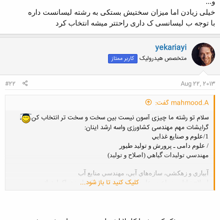
و...
خیلی زیادن اما میزان سختیش بستکی به رشته لیسانست داره
با توجه ب لیسانسی ک داری راحتتر میشه انتخاب کرد
yekariayi
متخصص هیدرولیک
کاربر ممتاز
#22
Aug 22, 2013
mahmood.A گفت:
سلام تو رشته ما چیزی آسون نیست بین سخت و سخت تر انتخاب کن
گرایشات مهم مهندسی کشاورزی واسه ارشد اینان:
1
/علوم و
صنايع غذايي
/
علوم دامی ـ پرورش و تولید طیور
مهندسي توليدات گياهي (اصلاح و توليد)
آبياري و زهكشي، سازه‌هاي آبي، مهندسي منابع آب
کلیک کنید تا باز شود...
اصلاح نباتات، زراعت، علوم و تكنولوژي برق، كشاورزي اكولوژيك
/
بيوتكنولوژي در كشاورزي
/
علوم باغباني
علوم خاك
مكانيك ماشين‌هاي كشاورزي