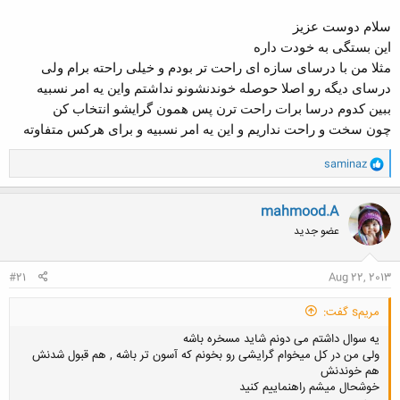
سلام دوست عزیز
کلیک کنید تا باز شود...
این بستگی به خودت داره
مثلا من با درسای سازه ای راحت تر بودم و خیلی راحته برام ولی
درسای دیگه رو اصلا حوصله خوندنشونو نداشتم واین یه امر نسبیه
ببین کدوم درسا برات راحت ترن پس همون گرایشو انتخاب کن
چون سخت و راحت نداریم و این یه امر نسبیه و برای هرکس متفاوته
و
saminaz
ا
ک
ن
mahmood.A
ش
عضو جدید
ه
ا
:
#21
Aug 22, 2013
مریمs گفت:
یه سوال داشتم می دونم شاید مسخره باشه
ولی من در کل میخوام گرایشی رو بخونم که آسون تر باشه , هم قبول شدنش
هم خوندنش
خوشحال میشم راهنماییم کنید