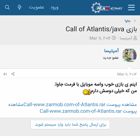
ورود
عضویت
جاوا
بازی Call of Atlantis/java
ش
ت
آمیتیسا
Mar 11, 2012
ر
ا
و
ر
آمیتیسا
ع
ی
عضو جدید
ک
خ
ن
ش
ن
ر
#1
Mar 11, 2012
د
و
ه
ع
اینم ی بازی خوب واسه موبایل با فرمت جاوا.
م
من که خیلی دوسش دارم
و
ض
مشاهده پیوست Call-www.zarmob.com-of-Atlantis.rar
مشاهده
و
پیوست Call-www.zarmob.com-of-Atlantis.rar
ع
برای ارسال پاسخ شما باید وارد سیستم شوید.