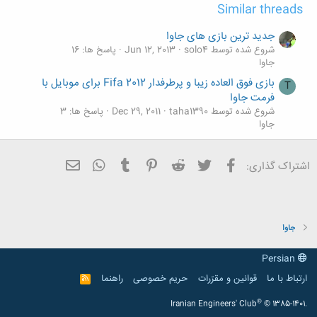
Similar threads
جدید ترین بازی های جاوا
شروع شده توسط solo4
Jun 12, 2013
پاسخ ها: 16
جاوا
بازی فوق العاده زیبا و پرطرفدار Fifa 2012 برای موبایل با
T
فرمت جاوا
شروع شده توسط taha1390
Dec 29, 2011
پاسخ ها: 3
جاوا
فیسبوک
تویتر
Reddit
Pinterest
Tumblr
ایمیل
WhatsApp
اشتراک گذاری:
جاوا
Persian
ارتباط با ما
قوانین و مقرّرات
حریم خصوصی
راهنما
R
S
S
®
Iranian Engineers' Club
© 1385-1401.