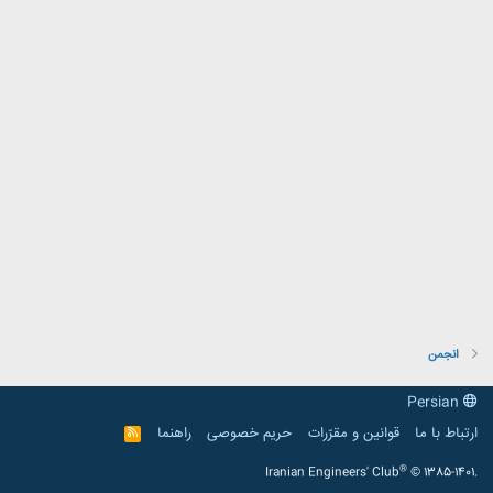
انجمن
Persian
ارتباط با ما
قوانین و مقرّرات
حریم خصوصی
راهنما
R
S
S
®
Iranian Engineers' Club
© 1385-1401.