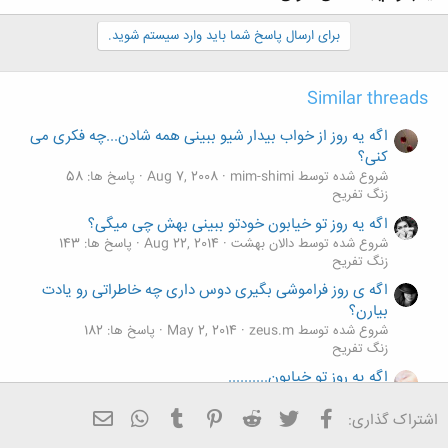
برای ارسال پاسخ شما باید وارد سیستم شوید.
Similar threads
اگه یه روز از خواب بیدار شیو ببینی همه شادن...چه فکری می
کنی؟
شروع شده توسط mim-shimi
Aug 7, 2008
پاسخ ها: 58
زنگ تفريح
اگه یه روز تو خیابون خودتو ببینی بهش چی میگی؟
شروع شده توسط دالان بهشت
Aug 22, 2014
پاسخ ها: 143
زنگ تفريح
اگه ی روز فراموشی بگیری دوس داری چه خاطراتی رو یادت
بیارن؟
شروع شده توسط zeus.m
May 2, 2014
پاسخ ها: 182
زنگ تفريح
اگه یه روز تو خیابون..........
شروع شده توسط ساحل9027
Sep 10, 2013
پاسخ ها: 10
زنگ تفريح
فیسبوک
تویتر
Reddit
Pinterest
Tumblr
ایمیل
WhatsApp
اشتراک گذاری:
اگه یه روز با خدا روبرو شی بهش چی میگی؟