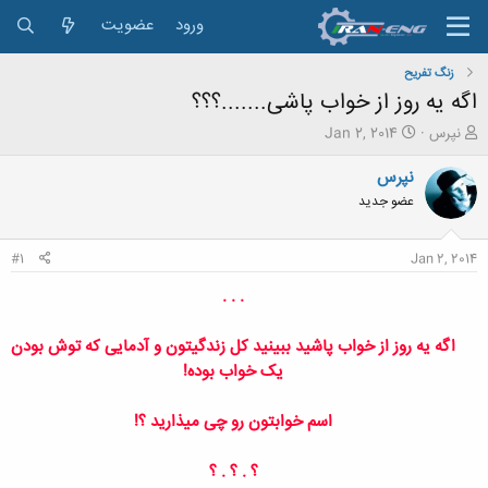
ورود
عضویت
زنگ تفريح
اگه یه روز از خواب پاشی.......؟؟؟
ش
ت
نپرس
Jan 2, 2014
ر
ا
و
ر
نپرس
ع
ی
عضو جدید
ک
خ
ن
ش
ن
ر
#1
Jan 2, 2014
د
و
ه
ع
. . .
م
و
اگه یه روز از خواب پاشید ببینید کل زندگیتون و
آ
دمایی که توش بودن
ض
و
یک خواب بوده!
ع
اسم خوابتون رو چی میذارید ؟!
؟ . ؟ . ؟