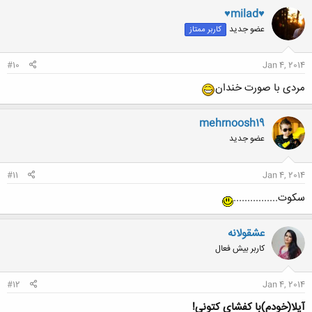
♥milad♥
عضو جدید
کاربر ممتاز
#10
Jan 4, 2014
مردی با صورت خندان
mehrnoosh19
عضو جدید
#11
Jan 4, 2014
سكوت................
عشقولانه
کاربر بیش فعال
#12
Jan 4, 2014
آیلا(خودم)با کفشای کتونی!