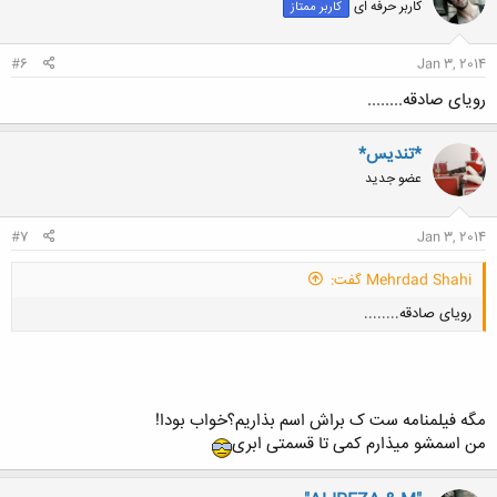
کاربر حرفه ای
کاربر ممتاز
#6
Jan 3, 2014
رویای صادقه........
*تندیس*
عضو جدید
#7
Jan 3, 2014
Mehrdad Shahi گفت:
رویای صادقه........
مگه فیلمنامه ست ک براش اسم بذاریم؟خواب بودا!
من اسمشو میذارم کمی تا قسمتی ابری
کلیک کنید تا باز شود...