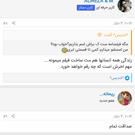
"ALIREZA & M"
کاربر حرفه ای
کاربر ممتاز
#8
Jan 3, 2014
*تندیس* گفت:
مگه فیلمنامه ست ک براش اسم بذاریم؟خواب بودا!
من اسمشو میذارم کمی تا قسمتی ابری
زندگی همه انسانها هم مث ساخت فیلم میمونه....
مهم اخرش است که چه رقم خواهد خورد.
و
*تندیس*
ا
ک
ن
ریحانه...
ش
عضو جدید
ه
ا
:
#9
Jan 3, 2014
صداقت تمام