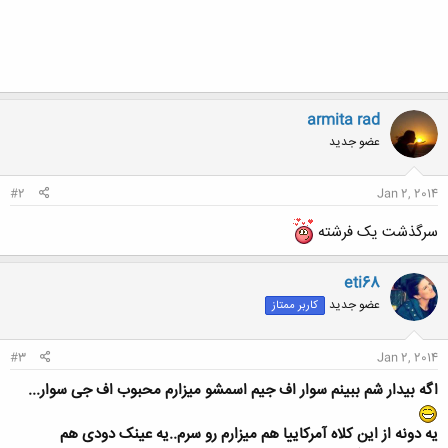
armita rad
عضو جدید
#2
Jan 2, 2014
سرگذشت یک فرشته
eti68
عضو جدید
کاربر ممتاز
#3
Jan 2, 2014
اگه بیدار شم ببینم سوار اف جیم اسمشو میزارم محبوب اف جی سوار...
یه دونه از این کلاه آمرکاییا هم میزارم رو سرم..یه عینک دودی هم