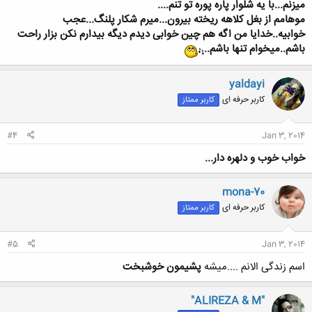
میزنم...با یه شلوار پاره پوره تو تنم....
موهامم از بغل کلاهه ریخته بیرون...میرم شکار پلنگ...عجب
خوابیه..خدایا من اگه هم چین خوابی دیدم دیگه بیدارم نکن بزار راحت
باشم..میخوام تنها باشم..
yaldayi
کاربر حرفه ای
کاربر ممتاز
#4
Jan 3, 2014
خواب خوب و دلهره دار...
mona-70
کاربر حرفه ای
کاربر ممتاز
#5
Jan 3, 2014
اسم زندگی الانم ....میشه
پشیمون خوشبخت
"ALIREZA & M"