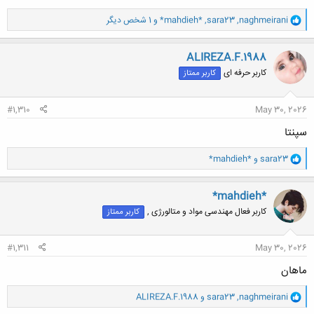
و
naghmeirani
,
sara23
,
*mahdieh*
و 1 شخص دیگر
ا
ک
ن
ALIREZA.F.1988
ش
کاربر حرفه ای
کاربر ممتاز
ه
ا
:
#1,310
May 30, 2026
سپنتا
و
sara23
و
*mahdieh*
ا
ک
ن
*mahdieh*
ش
کاربر فعال مهندسی مواد و متالورژی ,
کاربر ممتاز
ه
ا
:
#1,311
May 30, 2026
ماهان
و
naghmeirani
,
sara23
و
ALIREZA.F.1988
ا