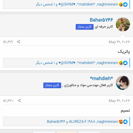
و
naghmeirani
,
*mahdieh*
,
♥@SH!M♥
و 1 شخص دیگر
ا
ک
ن
Bahar5746
ش
کاربر حرفه ای
کاربر ممتاز
ه
ا
:
#1,319
May 31, 2026
پاتریک
و
naghmeirani
,
*mahdieh*
,
♥@SH!M♥
و 1 شخص دیگر
ا
ک
ن
*mahdieh*
ش
کاربر فعال مهندسی مواد و متالورژی ,
کاربر ممتاز
ه
ا
:
#1,320
May 31, 2026
نسیم
و
naghmeirani
,
ALIREZA.F.1988
و
Bahar5746
ا
ک