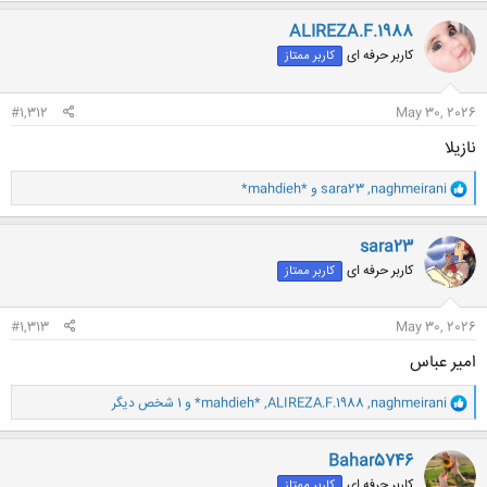
ک
ن
ALIREZA.F.1988
ش
کاربر حرفه ای
کاربر ممتاز
ه
ا
:
#1,312
May 30, 2026
نازیلا
و
naghmeirani
,
sara23
و
*mahdieh*
ا
ک
ن
sara23
ش
کاربر حرفه ای
کاربر ممتاز
ه
ا
:
#1,313
May 30, 2026
امیر عباس
و
naghmeirani
,
ALIREZA.F.1988
,
*mahdieh*
و 1 شخص دیگر
ا
ک
ن
Bahar5746
ش
کاربر حرفه ای
کاربر ممتاز