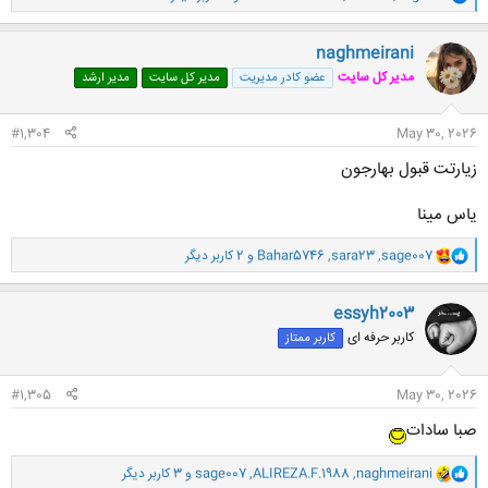
ا
ک
ن
naghmeirani
ش
مدیر کل سایت
عضو کادر مدیریت
مدیر کل سایت
مدیر ارشد
ه
ا
:
#1,304
May 30, 2026
زیارتت قبول بهارجون
یاس مینا
و
sage007
,
sara23
,
Bahar5746
و 2 کاربر دیگر
ا
ک
ن
essyh2003
ش
کاربر حرفه ای
کاربر ممتاز
ه
ا
:
#1,305
May 30, 2026
صبا سادات
و
naghmeirani
,
ALIREZA.F.1988
,
sage007
و 3 کاربر دیگر
ا