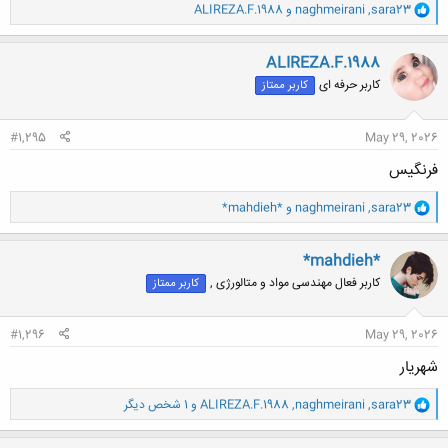
و
sara23
,
naghmeirani
و
ALIREZA.F.1988
ا
ک
ن
ALIREZA.F.1988
ش
کاربر حرفه ای
کاربر ممتاز
ه
ا
:
#1,295
May 29, 2026
فرنگیس
و
sara23
,
naghmeirani
و
*mahdieh*
ا
ک
ن
*mahdieh*
ش
کاربر فعال مهندسی مواد و متالورژی ,
کاربر ممتاز
ه
ا
:
#1,296
May 29, 2026
شهریار
و
sara23
,
naghmeirani
,
ALIREZA.F.1988
و 1 شخص دیگر
ا
ک