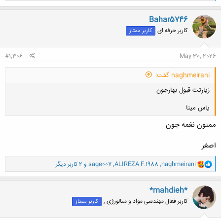
ک
ن
Bahar5746
ش
کاربر حرفه ای
کاربر ممتاز
ه
ا
:
#1,306
May 30, 2026
naghmeirani گفت:
زیارتت قبول بهارجون
یاس مینا
ممنون نغمه جون
اصغر
کلیک کنید تا باز شود...
و
naghmeirani
,
ALIREZA.F.1988
,
sage007
و 2 کاربر دیگر
ا
ک
ن
*mahdieh*
ش
کاربر فعال مهندسی مواد و متالورژی ,
کاربر ممتاز
ه
ا
: