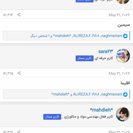
ه
ا
:
#1,314
May 31, 2026
سیمین
و
naghmeirani
,
ALIREZA.F.1988
,
*mahdieh*
و 1 شخص دیگر
ا
ک
ن
sara23
ش
کاربر حرفه ای
کاربر ممتاز
ه
ا
:
#1,315
May 31, 2026
اقلیما
و
naghmeirani
,
ALIREZA.F.1988
و
*mahdieh*
ا
ک
ن
*mahdieh*
ش
کاربر فعال مهندسی مواد و متالورژی ,
کاربر ممتاز
ه
ا
:
#1,316
May 31, 2026