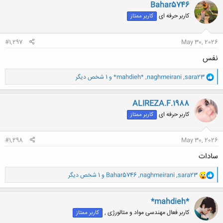
ن
Bahar5746
ش
کاربر حرفه ای
کاربر ممتاز
ه
ا
:
#1,297
May 30, 2026
نفس
و
sara23
,
naghmeirani
,
*mahdieh*
و 1 شخص دیگر
ا
ک
ن
ALIREZA.F.1988
ش
کاربر حرفه ای
کاربر ممتاز
ه
ا
:
#1,298
May 30, 2026
سادات
و
sara23
,
naghmeirani
,
Bahar5746
و 1 شخص دیگر
ا
ک
ن
*mahdieh*
ش
کاربر فعال مهندسی مواد و متالورژی ,
کاربر ممتاز
ه
ا