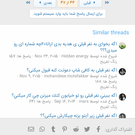
ن
اول
آخر
44 از 47
قبلی
بعدی
ش
ه
برای ارسال پاسخ شما باید وارد سیستم شوید.
ا
:
Similar threads
اگه بخوای به نفر قبلی ی هدیه بدی از1تا20چه شماره ای رو
میدی؟؟؟
شروع شده توسط Hidden energy
Nov 24, 2015
پاسخ ها: 157
زنگ تفريح
اگه نفر قبلی به کافی شاپ دعوتت کنه قبول میکنی؟
شروع شده توسط mohandese.motefakker
Nov 9, 2015
پاسخ ها: 188
زنگ تفريح
اگه ببيني نفر قبلی رو تو خيابون كتك ميزنن چي كار ميكني؟
شروع شده توسط mars
Sep 16, 2014
پاسخ ها: 641
زنگ تفريح
اگه نفر قبلی زیر آبتو بزنه چیکارش میکنی؟؟
شروع شده توسط ali.metal.eng
Jul 24, 2014
پاسخ ها: 127
زنگ تفريح
فیسبوک
تویتر
Reddit
Pinterest
Tumblr
ایمیل
WhatsApp
اشتراک گذاری: