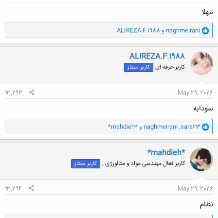
مهلا
و
naghmeirani
و
ALIREZA.F.1988
ا
ک
ن
ALIREZA.F.1988
ش
کاربر حرفه ای
کاربر ممتاز
ه
ا
:
#1,293
May 29, 2026
سودابه
و
sara23
,
naghmeirani
و
*mahdieh*
ا
ک
ن
*mahdieh*
ش
کاربر فعال مهندسی مواد و متالورژی ,
کاربر ممتاز
ه
ا
:
#1,294
May 29, 2026
نظام