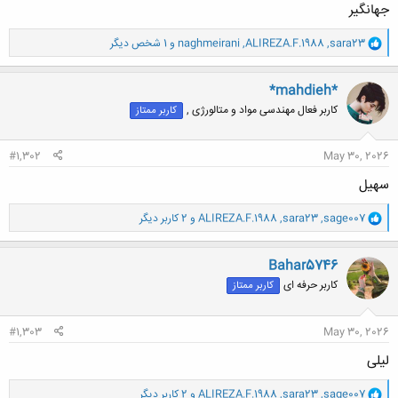
جهانگیر
و
sara23
,
ALIREZA.F.1988
,
naghmeirani
و 1 شخص دیگر
ا
ک
ن
*mahdieh*
ش
کاربر فعال مهندسی مواد و متالورژی ,
کاربر ممتاز
ه
ا
:
#1,302
May 30, 2026
سهیل
و
sage007
,
sara23
,
ALIREZA.F.1988
و 2 کاربر دیگر
ا
ک
ن
Bahar5746
ش
کاربر حرفه ای
کاربر ممتاز
ه
ا
:
#1,303
May 30, 2026
لیلی
و
sage007
,
sara23
,
ALIREZA.F.1988
و 2 کاربر دیگر