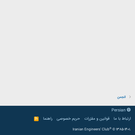
انجمن
Persian
ارتباط با ما
قوانین و مقرّرات
حریم خصوصی
راهنما
R
S
S
®
Iranian Engineers' Club
© 1385-1401.