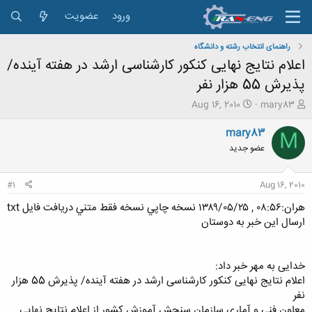
ورود
عضویت
راهنمای انتخاب رشته و دانشگاه
اعلام نتایج نهایی کنکور کارشناسی ارشد در هفته آینده/
پذیرش 55 هزار نفر
ش
ت
Aug 16, 2010
mary83
ر
ا
و
ر
mary83
M
ع
ی
عضو جدید
ک
خ
ن
ش
ن
ر
#1
Aug 16, 2010
د
و
ه
ع
هران:۰۸:۵۶ , ۱۳۸۹/۰۵/۲۵ نسخه چاپي نسخه فقط متني دريافت فايل txt
م
ارسال اين خبر به دوستان
و
ض
و
خدایی به مهر خبر داد:
ع
اعلام نتایج نهایی کنکور کارشناسی ارشد در هفته آینده/ پذیرش 55 هزار
نفر
معاون فنی و آماری سازمان سنجش آموزش کشور از اعلام نتایج نهایی