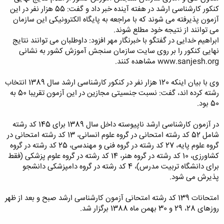
کنکور کارشناسی ارشد در هفته آینده خبر داد و گفت: 55 هزار نفر در این
آزمون پذیرفته می شوند که با مراجعه به پایگاه الکترونیکی این سازمان
می توانند از نتیجه خود مطلع شوند.
ابراهیم خدایی در گفتگو با خبرنگار مهر افزود: داوطلبان می توانند نتایج
نهایی کنکور را بر روی سایت سازمان سنجش آموزش کشور به نشانی
www.sanjesh.org مشاهده کنند.
وی با بیان اینکه 120 هزار نفر در کنکور کارشناسی ارشد سال 1389 انتخاب
رشته کرده اند، گفت: نسبت جنسیتی مجازین در این آزمون تقریبا 50 به
50 بود.
در آزمون کارشناسی ارشد ناپیوسته داخل سال 1389 برای 145 کد رشته
شامل 52 کد رشته امتحانی در گروه علوم انسانی، 13 کد رشته امتحانی در
گروه علوم پایه، 27 کد رشته در گروه فنی و مهندسی، 25 کد رشته در گروه
کشاورزی، 10 کد رشته در گروه هنر، 14 کد رشته در گروه علوم پزشکی (فقط
برای دانشگاه تربیت مدرس)، 4 کد رشته در گروه دامپزشکی دانشجو
پذیرش می شود.
امتحانات ‌139 کد رشته‌‌ امتحانی‌ آزمون کارشناسی ارشد صبح و بعد از ظهر
روزهای‌ 28، 29 و 30 بهمن ماه 1388 برگزار شد.