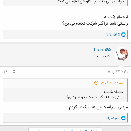
جواب نهایی دقیقاً چه تاریخی اعلام می شه؟
احتمالا 5شنبه
راستی شما فراگیر شرکت نکرده بودین؟
و
tirana65
ا
کلیک کنید تا باز شود...
ک
ن
tirana65
ش
عضو جدید
ه
ا
:
#8
Aug 23, 2010
سعیده راد گفت:
احتمالا 5شنبه
راستی شما فراگیر شرکت نکرده بودین؟
مرسی از پاسختون نه شرکت نکردم
و
سعیده راد
ا
ک
کلیک کنید تا باز شود...