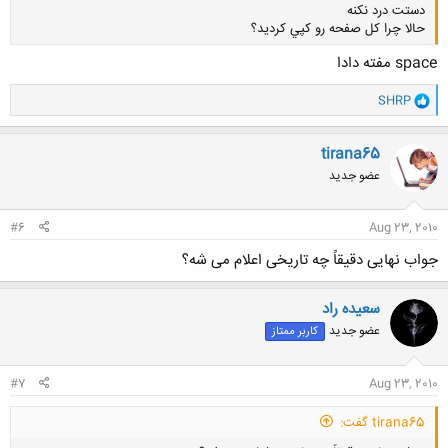
دستت درد نكنه
حالا چرا كل صفحه رو كپي كرديد؟
space مفته دادا
و
SHRP
ا
ک
کلیک کنید تا باز شود...
ن
tirana65
ش
عضو جدید
ه
ا
:
#6
Aug 23, 2010
جواب نهایی دقیقاً چه تاریخی اعلام می شه؟
سعیده راد
عضو جدید
کاربر ممتاز
#7
Aug 23, 2010
tirana65 گفت: