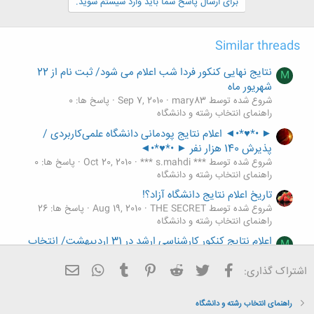
ن
برای ارسال پاسخ شما باید وارد سیستم شوید.
ش
ه
ا
Similar threads
:
نتایج نهایی کنکور فردا شب اعلام می شود/ ثبت نام از 22
M
شهریور ماه
شروع شده توسط mary83
Sep 7, 2010
پاسخ ها: 0
راهنمای انتخاب رشته و دانشگاه
► •*♥*•◄ اعلام نتایج پودمانی دانشگاه علمی‌کاربردی /
پذیرش 140 هزار نفر ► •*♥*•◄
شروع شده توسط *** s.mahdi ***
Oct 20, 2010
پاسخ ها: 0
راهنمای انتخاب رشته و دانشگاه
تاریخ اعلام نتایج دانشگاه آزاد؟!
شروع شده توسط THE SECRET
Aug 19, 2010
پاسخ ها: 26
راهنمای انتخاب رشته و دانشگاه
اعلام نتایج کنکور کارشناسی ارشد در 31 اردیبهشت/ انتخاب
M
رشته در خرداد
فیسبوک
تویتر
Reddit
Pinterest
Tumblr
ایمیل
WhatsApp
شروع شده توسط mary83
May 5, 2010
پاسخ ها: 5
اشتراک گذاری:
راهنمای انتخاب رشته و دانشگاه
نتایج آزمون کارشناسی ناپیوسته دانشگاه آزاد اول بهمن اعلام
M
راهنمای انتخاب رشته و دانشگاه