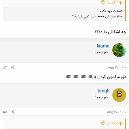
hrp گفت:
دستت درد نكنه
حالا چرا كل صفحه رو كپي كرديد؟
چه اشکالی داره؟؟؟
kiama
کلیک کنید تا باز شود...
عضو جدید
#4
Aug 19, 2010
دق مرگمون كردن باباااااااااااااااااااااااا
bmgh
B
عضو جدید
#5
Aug 20, 2010
hrp گفت: