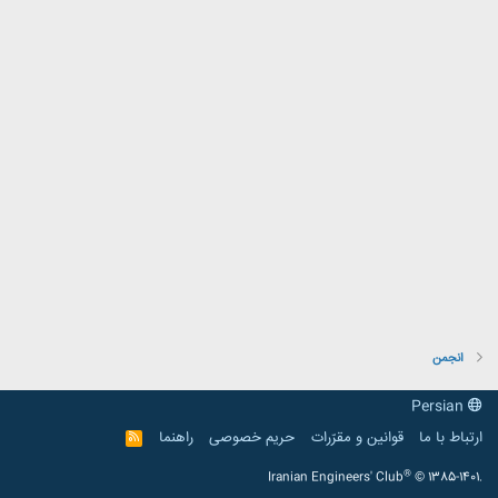
انجمن
Persian
ارتباط با ما
قوانین و مقرّرات
حریم خصوصی
راهنما
R
S
S
®
Iranian Engineers' Club
© 1385-1401.