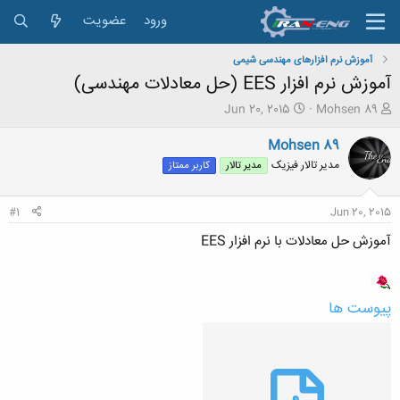
ورود
عضویت
آموزش نرم افزارهای مهندسی شیمی
آموزش نرم افزار EES (حل معادلات مهندسی)
ش
ت
Jun 20, 2015
Mohsen 89
ر
ا
و
ر
Mohsen 89
ع
ی
مدیر تالار فیزیک
مدیر تالار
کاربر ممتاز
ک
خ
ن
ش
ن
ر
#1
Jun 20, 2015
د
و
ه
ع
آموزش حل معادلات با نرم افزار EES
م
و
ض
و
پیوست ها
ع