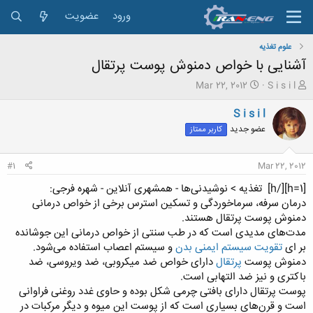
ورود
عضویت
علوم تغذیه
آشنایی با خواص دمنوش پوست پرتقال
ش
ت
Mar 22, 2012
S i s i l
ر
ا
و
ر
S i s i l
ع
ی
عضو جدید
کاربر ممتاز
ک
خ
ن
ش
ن
ر
#1
Mar 22, 2012
د
و
ه
ع
[h=1][/h]
تغذیه > نوشیدنی‌ها - همشهری آنلاین - شهره فرجی:
م
درمان سرفه، سرماخوردگی و تسکین استرس برخی از خواص درمانی
و
دمنوش پوست پرتقال هستند.
ض
مدت‌های مدیدی است که در طب سنتی از خواص درمانی این جوشانده
و
بر ای
تقویت سیستم ایمنی بدن
و سیستم اعصاب استفاده می‌شود.
ع
دمنوش پوست
پرتقال
دارای خواص ضد میکروبی، ضد ویروسی، ضد
باکتری و نیز ضد التهابی است.
پوست پرتقال دارای بافتی چرمی شکل بوده و حاوی غدد روغنی فراوانی
است و قرن‌های بسیاری است که از پوست این میوه و دیگر مرکبات در