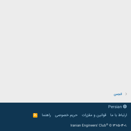
انجمن
Persian
ارتباط با ما
قوانین و مقرّرات
حریم خصوصی
راهنما
R
S
S
®
Iranian Engineers' Club
© 1385-1401.