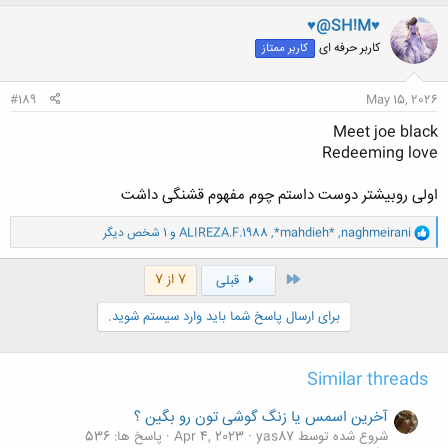
ک
ن
♥@SH!M♥
ش
کاربر حرفه ای
کاربر ممتاز
ه
ا
:
#189
May 15, 2026
Meet joe black
Redeeming love
اولی رو‌بیشتر دوست داستم چوم مفهوم قشنگی داشت
و
naghmeirani
,
*mahdieh*
,
ALIREZA.F.1988
و 1 شخص دیگر
ا
ک
ن
اول
7 از 7
قبلی
ش
ه
برای ارسال پاسخ شما باید وارد سیستم شوید.
ا
:
Similar threads
آخرین اسمس یا زنگ گوشی تون رو بگین ؟
شروع شده توسط yas87
Apr 4, 2023
پاسخ ها: 536