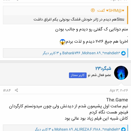
♥@SH!M♥ گفت:
Sisuهم دیدم در ژانر خودش قشنگ بودولی یکم اغراق داشت
منم دوتایی ک گفتی رو دیدم و جالب بودن
.
اخریا هم جیغ ۲۰۲۶ دیدم و لذت بردم
و
*mahdieh*
,
Mohsen 89
,
Bahar5746
و 3 کاربر دیگر
ا
کلیک کنید تا باز شود...
ک
ن
شبگرد23
ش
عضو فعال شعر نو
کاربر ممتاز
ه
ا
:
#184
Apr 3, 2026
The.Game
نیم ساعت اول پشیمون شدم از دیدنش ولی چون میدونستم کارگردان
فینچر هست نگاه کردم
کاش شبیه این فیلم زیاد بود عالی بود
و
*mahdieh*
,
ALIREZA.F.1988
,
Mohsen 89
و 3 کاربر دیگر