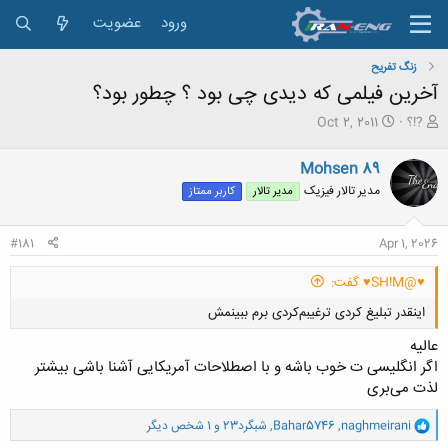
ورود
عضویت
زنگ تفريح
آخرین فیلمی که دیدی چی بود ؟ چطور بود؟
ش
ت
?!؟
Oct 2, 2011
ر
ا
و
ر
Mohsen 89
ع
ی
مدیر تالار فیزیک
مدیر تالار
کاربر ممتاز
ک
خ
ن
ش
ن
ر
#181
Apr 1, 2026
د
و
ه
ع
♥@SH!M♥ گفت:
م
و
اینقدر تبلیغ کردی ترغیبم‌کردی برم ببینمش
ض
و
عالیه
ع
اگر انگلیسی ت خوب باشه و با اصطلاحات آمریکایی آشنا باشی بیشتر
لذت می‌بری
و
naghmeirani
,
Bahar5746
,
شبگرد23
و 1 شخص دیگر
ا
کلیک کنید تا باز شود...