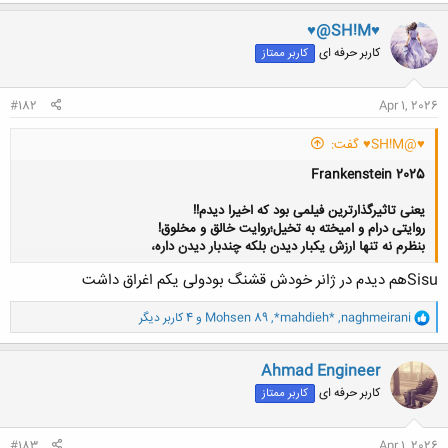
ک
ن
♥@SH!M♥
ش
کاربر حرفه ای
کاربر ممتاز
ه
ا
:
#182
Apr 1, 2026
♥@SH!M♥ گفت:
Frankenstein 2025
یعنی تاثیرگذارترین فیلمی بود که اخیرا دیدم!!
روایتی درام و امیخته به تخیل؛روایت خالق و مخلوق!
بنظرم نه تنها ارزش یکبار دیدن بلکه چندبار دیدن داره،
Sisuهم دیدم در ژانر خودش قشنگ بودولی یکم اغراق داشت
کلیک کنید تا باز شود...
و
naghmeirani
,
*mahdieh*
,
Mohsen 89
و 4 کاربر دیگر
ا
ک
ن
Ahmad Engineer
ش
کاربر حرفه ای
کاربر ممتاز
ه
ا
:
#183
Apr 1, 2026