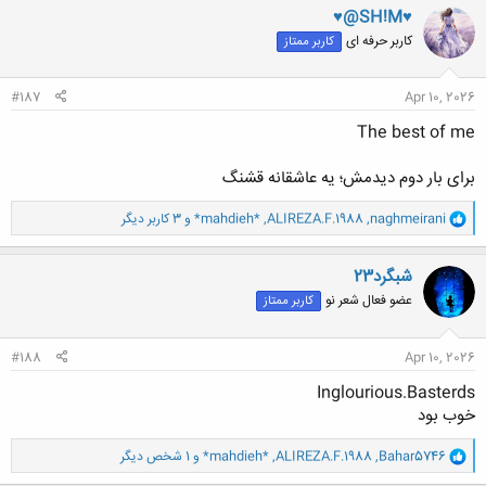
ن
♥@SH!M♥
ش
کاربر حرفه ای
کاربر ممتاز
ه
ا
:
#187
Apr 10, 2026
The best of me
برای بار دوم دیدمش؛ یه عاشقانه قشنگ
و
naghmeirani
,
ALIREZA.F.1988
,
*mahdieh*
و 3 کاربر دیگر
ا
ک
ن
شبگرد23
ش
عضو فعال شعر نو
کاربر ممتاز
ه
ا
:
#188
Apr 10, 2026
Inglourious.Basterds
خوب بود
و
Bahar5746
,
ALIREZA.F.1988
,
*mahdieh*
و 1 شخص دیگر
ا