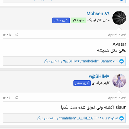
ا
ک
ن
Mohsen 89
ش
مدیر تالار فیزیک
مدیر تالار
کاربر ممتاز
ه
ا
:
#185
Apr 3, 2026
Avatar
عالی مثل همیشه
و
Bahar5746
,
*mahdieh*
,
♥@SH!M♥
و 2 کاربر دیگر
ا
ک
ن
♥@SH!M♥
ش
کاربر حرفه ای
کاربر ممتاز
ه
ا
:
#186
Apr 3, 2026
sisu2 اکشنه ولی اغراق شده ست یکم!
و
شبگرد23
,
ALIREZA.F.1988
,
*mahdieh*
و 1 شخص دیگر
ا
ک