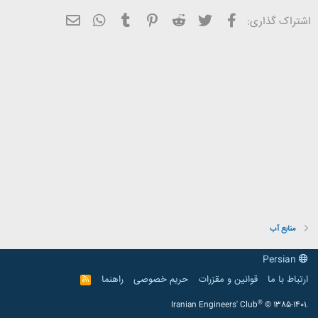
فیسبوک
تویتر
Reddit
Pinterest
Tumblr
ایمیل
WhatsApp
اشتراک گذاری:
منابع آب
Persian
ارتباط با ما
قوانین و مقرّرات
حریم خصوصی
راهنما
R
S
S
®
Iranian Engineers' Club
© 1385-1401.