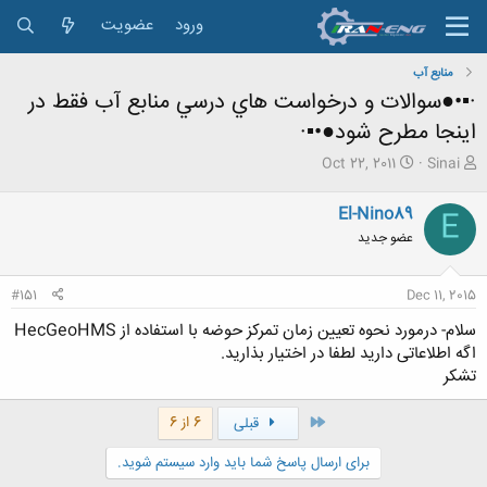
ورود
عضویت
منابع آب
·▪•●سوالات و درخواست هاي درسي منابع آب فقط در
اینجا مطرح شود●•▪·
ش
ت
Oct 22, 2011
Sinai
ر
ا
و
ر
El-Nino89
E
ع
ی
عضو جدید
ک
خ
ن
ش
ن
ر
#151
Dec 11, 2015
د
و
ه
ع
سلام- درمورد نحوه تعیین زمان تمرکز حوضه با استفاده از HecGeoHMS
م
اگه اطلاعاتی دارید لطفا در اختیار بذارید.
و
تشکر
ض
و
ع
اول
6 از 6
قبلی
برای ارسال پاسخ شما باید وارد سیستم شوید.