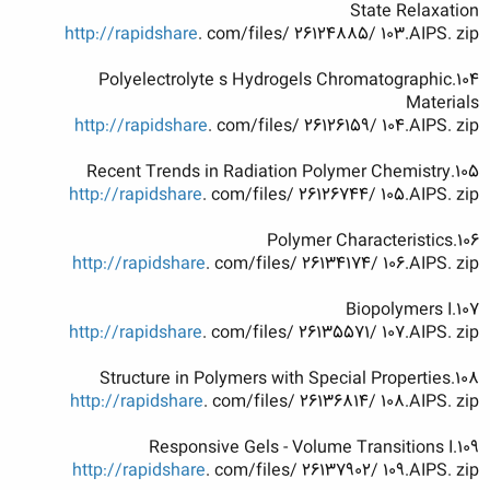
State Relaxation
http://rapidshare
. com/files/ 26124885/ 103.AIPS. zip
104.Polyelectrolyte s Hydrogels Chromatographic
Materials
http://rapidshare
. com/files/ 26126159/ 104.AIPS. zip
105.Recent Trends in Radiation Polymer Chemistry
http://rapidshare
. com/files/ 26126744/ 105.AIPS. zip
106.Polymer Characteristics
http://rapidshare
. com/files/ 26134174/ 106.AIPS. zip
107.Biopolymers I
http://rapidshare
. com/files/ 26135571/ 107.AIPS. zip
108.Structure in Polymers with Special Properties
http://rapidshare
. com/files/ 26136814/ 108.AIPS. zip
109.Responsive Gels - Volume Transitions I
http://rapidshare
. com/files/ 26137902/ 109.AIPS. zip