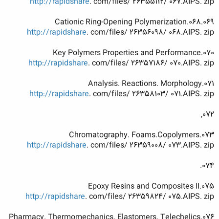
http://rapidshare
. com/files/ 26355112/ 067.AIPS. zip
068.069.Cationic Ring-Opening Polymerization
http://rapidshare
. com/files/ 26356098/ 068.AIPS. zip
070.Key Polymers Properties and Performance
http://rapidshare
. com/files/ 26357186/ 070.AIPS. zip
071.Analysis. Reactions. Morphology
http://rapidshare
. com/files/ 26358103/ 071.AIPS. zip
072,
073.Chromatography. Foams.Copolymers
http://rapidshare
. com/files/ 26359008/ 073.AIPS. zip
074.
075.Epoxy Resins and Composites II
http://rapidshare
. com/files/ 26359824/ 075.AIPS. zip
076.Pharmacy. Thermomechanics. Elastomers. Telechelics