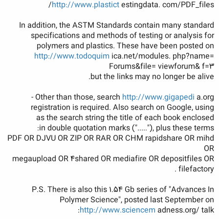
http://www.plastict
estingdata. com/PDF_files/
In addition, the ASTM Standards contain many standard
specifications and methods of testing or analysis for
polymers and plastics. These have been posted on
http://www.todoquim
ica.net/modules. php?name=
Forums&file= viewforum& f=3
but the links may no longer be alive.
Other than those, search
http://www.gigapedi
a.org -
registration is required. Also search on Google, using
as the search string the title of each book enclosed
in double quotation marks ("....."), plus these terms:
PDF OR DJVU OR ZIP OR RAR OR CHM rapidshare OR mihd
OR
megaupload OR 4shared OR mediafire OR depositfiles OR
filefactory .
P.S. There is also this 1.54 Gb series of "Advances In
Polymer Science", posted last September on
http://www.sciencem
adness.org/ talk: