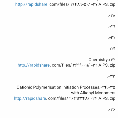
http://rapidshare
. com/files/ 26489050/ 027.AIPS. zip
028.
029.
030.
031.
032.Chemistry
http://rapidshare
. com/files/ 26490011/ 032.AIPS. zip
033.
034.035.Cationic Polymerisation Initiation Processes
with Alkenyl Monomers
http://rapidshare
. com/files/ 26492348/ 034.AIPS. zip
036.