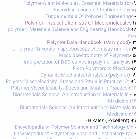
Polymer-Giant Molecules. Essential Materials for
9-
Everyday Living and Problem Solving
Fundamentals Of Polymer Engineering
10-
Polymer Physical Chemistry Of Macromolecules
11-
polymer - Materials Science and Engineering Handbook
12-
2001
Polymer Data Handbook. (Very good)
13-
Polymer-Silverstein spectroscopy chemistry nmr ftir...
14-
Mass Spectrometry of Polymers
15-
Interpretation of DSC curves in polymer analysis
16-
From Polymers to Plastics
17-
Dynamic Mechanical Analysis (polymer)
18-
Polymer Viscoelasticity. Stress and Strain in Practice 1/2
19-
Polymer Viscoelasticity. Stress and Strain in Practice 2/2
Biomaterials Science. An Introduction to Materials in
20-
Medicine 1/2
Biomaterials Science. An Introduction to Materials in
Medicine 2/2
21- Bikales (Excellent) :
Encyclopedia of Polymer Science and Technology 1/3
-
Encyclopedia of Polymer Science and Technology 2/3
-