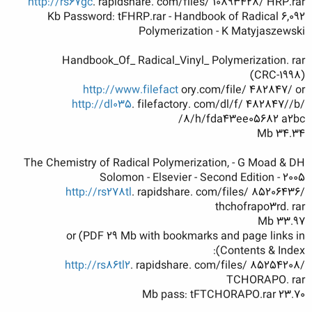
http://rs67gc
. rapidshare. com/files/ 10893428/ HRP.rar
6,092 Kb Password: tFHRP.rar - Handbook of Radical
Polymerization - K Matyjaszewski
Handbook_Of_ Radical_Vinyl_ Polymerization. rar
(CRC-1998)
http://www.filefact
ory.com/file/ 482847/ or
http://dl035
. filefactory. com/dl/f/ 482847//b/
8/h/fda43ee05682 a2bc/
34.34 Mb
The Chemistry of Radical Polymerization, - G Moad & DH
Solomon - Elsevier - Second Edition - 2005
http://rs278tl
. rapidshare. com/files/ 85206436/
thchofrapo3rd. rar
33.97 Mb
or (PDF 29 Mb with bookmarks and page links in
Contents & Index):
http://rs86tl2
. rapidshare. com/files/ 85254208/
TCHORAPO. rar
23.70 Mb pass: tFTCHORAPO.rar