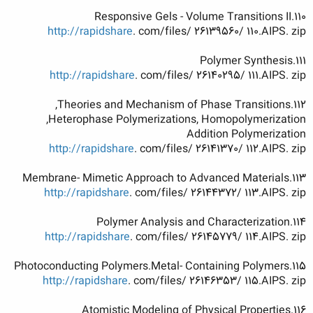
110.Responsive Gels - Volume Transitions II
http://rapidshare
. com/files/ 26139560/ 110.AIPS. zip
111.Polymer Synthesis
http://rapidshare
. com/files/ 26140295/ 111.AIPS. zip
112.Theories and Mechanism of Phase Transitions,
Heterophase Polymerizations, Homopolymerization,
Addition Polymerization
http://rapidshare
. com/files/ 26141370/ 112.AIPS. zip
113.Membrane- Mimetic Approach to Advanced Materials
http://rapidshare
. com/files/ 26144372/ 113.AIPS. zip
114.Polymer Analysis and Characterization
http://rapidshare
. com/files/ 26145779/ 114.AIPS. zip
115.Photoconducting Polymers.Metal- Containing Polymers
http://rapidshare
. com/files/ 26146353/ 115.AIPS. zip
116.Atomistic Modeling of Physical Properties