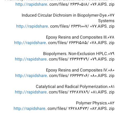
http://rapidshare
. com/files/ 26360518/ 076.AIPS. zip
077.Induced Circular Dichroism in Biopolymer-Dye
Systems
http://rapidshare
. com/files/ 26361007/ 077.AIPS. zip
078.Epoxy Resins and Composites III
http://rapidshare
. com/files/ 26361585/ 078.AIPS. zip
079.Biopolymers. Non-Exclusion HPLC
http://rapidshare
. com/files/ 26362479/ 079.AIPS. zip
080.Epoxy Resins and Composites IV
http://rapidshare
. com/files/ 26363206/ 080.AIPS. zip
081.Catalytical and Radical Polymerization
http://rapidshare
. com/files/ 26287789/ 081.AIPS. zip
082.Polymer Physics
http://rapidshare
. com/files/ 26288473/ 082.AIPS. zip