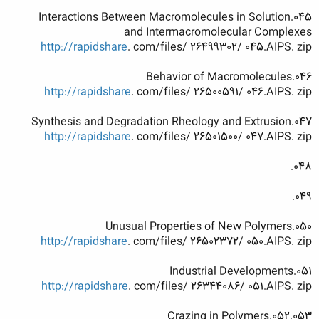
045.Interactions Between Macromolecules in Solution
and Intermacromolecular Complexes
http://rapidshare
. com/files/ 26499302/ 045.AIPS. zip
046.Behavior of Macromolecules
http://rapidshare
. com/files/ 26500591/ 046.AIPS. zip
047.Synthesis and Degradation Rheology and Extrusion
http://rapidshare
. com/files/ 26501500/ 047.AIPS. zip
048.
049.
050.Unusual Properties of New Polymers
http://rapidshare
. com/files/ 26502372/ 050.AIPS. zip
051.Industrial Developments
http://rapidshare
. com/files/ 26344086/ 051.AIPS. zip
052.053.Crazing in Polymers