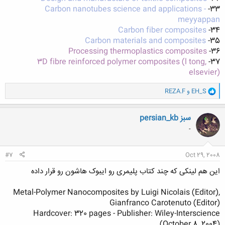
Carbon nanotubes science and applications -
33-
meyyappan
Carbon fiber composites
34-
Carbon materials and composites
35-
Processing thermoplastics composites
36-
3D fibre reinforced polymer composites (l tong,
37-
elsevier)
و
EH_S
و
REZA.F
ا
ک
ن
persian_kb سبز
ش
-
ه
ا
:
#7
Oct 29, 2008
این هم لینکی که چند کتاب پلیمری رو ایبوک هاشون رو قرار داده
Metal-Polymer Nanocomposites by Luigi Nicolais (Editor),
Gianfranco Carotenuto (Editor)
Hardcover: 320 pages - Publisher: Wiley-Interscience
(October 8, 2004)