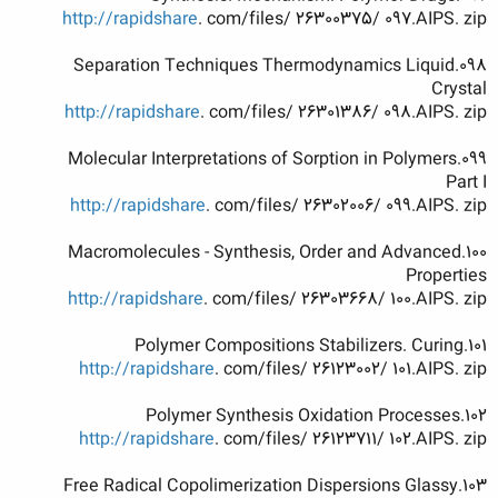
http://rapidshare
. com/files/ 26300375/ 097.AIPS. zip
098.Separation Techniques Thermodynamics Liquid
Crystal
http://rapidshare
. com/files/ 26301386/ 098.AIPS. zip
099.Molecular Interpretations of Sorption in Polymers
Part I
http://rapidshare
. com/files/ 26302006/ 099.AIPS. zip
100.Macromolecules - Synthesis, Order and Advanced
Properties
http://rapidshare
. com/files/ 26303668/ 100.AIPS. zip
101.Polymer Compositions Stabilizers. Curing
http://rapidshare
. com/files/ 26123002/ 101.AIPS. zip
102.Polymer Synthesis Oxidation Processes
http://rapidshare
. com/files/ 26123711/ 102.AIPS. zip
103.Free Radical Copolimerization Dispersions Glassy