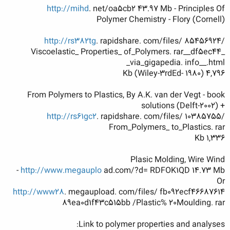
http://mihd
. net/oa5cb2 43.97 Mb - Principles Of
Polymer Chemistry - Flory (Cornell)
http://rs382tg
. rapidshare. com/files/ 85456924/
Viscoelastic_ Properties_ of_Polymers. rar__df5ec44_
_via_gigapedia. info__.html
4,796 Kb (Wiley-3rdEd- 1980)
From Polymers to Plastics, By A.K. van der Vegt - book
+ solutions (Delft-2002)
http://rs61gc2
. rapidshare. com/files/ 10385755/
From_Polymers_ to_Plastics. rar
1,336 Kb
Plasic Molding, Wire Wind
http://www.megauplo
ad.com/?d= RDFOK1QD 14.73 Mb -
Or
http://www28
. megaupload. com/files/ fb092ecf46687614
89ea0d1f43c515bb /Plastic% 20Moulding. rar
Link to polymer properties and analyses: