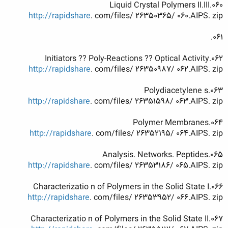
060.Liquid Crystal Polymers II.III
http://rapidshare
. com/files/ 26350365/ 060.AIPS. zip
061.
062.Initiators ?? Poly-Reactions ?? Optical Activity
http://rapidshare
. com/files/ 26350987/ 062.AIPS. zip
063.Polydiacetylene s
http://rapidshare
. com/files/ 26351598/ 063.AIPS. zip
064.Polymer Membranes
http://rapidshare
. com/files/ 26352195/ 064.AIPS. zip
065.Analysis. Networks. Peptides
http://rapidshare
. com/files/ 26353186/ 065.AIPS. zip
066.Characterizatio n of Polymers in the Solid State I
http://rapidshare
. com/files/ 26353952/ 066.AIPS. zip
067.Characterizatio n of Polymers in the Solid State II