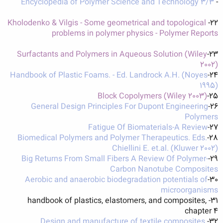
Encyclopedia of Polymer Science and Technology 3/3
-
Kholodenko & Vilgis - Some geometrical and topological
22-
problems in polymer physics - Polymer Reports
Surfactants and Polymers in Aqueous Solution (Wiley
23-
2002)
Handbook of Plastic Foams. - Ed. Landrock A.H. (Noyes
24-
1995)
Block Copolymers (Wiley 2003)
25-
General Design Principles For Dupont Engineering
26-
Polymers
Fatigue Of Biomaterials-A Review
27-
Biomedical Polymers and Polymer Therapeutics. Eds.
28-
Chiellini E. et.al. (Kluwer 2002)
Big Returns From Small Fibers A Review Of Polymer-
29-
Carbon Nanotube Composites
Aerobic and anaerobic biodegradation potentials of
30-
microorganisms
31- handbook of plastics, elastomers, and composites,
chapter 4
Design and manufacture of textile composites
32-