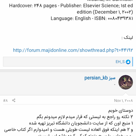
Hardcover: 248 pages - Publisher: Elsevier Science; 1st ed
edition (December 1, 2002)
Language: English - ISBN: 0080439381
لینک :
http://forum.majidonline.com/showthread.php?t=44192
و
EH_S
ا
ک
ن
persian_kb سبز
ش
-
ه
ا
:
#8
Nov 1, 2008
دوستای خوبم
2 نکته رو راجع به لیستی که قرار میدم لازم میدونم بگم
1 منبع اون که از سایت دانشجویان دانشگاه تبریز تهیه شده
و 2 هم اینکه فوق العاده لیست طویلی هست و امیدوارم اگر کتاب خاصی