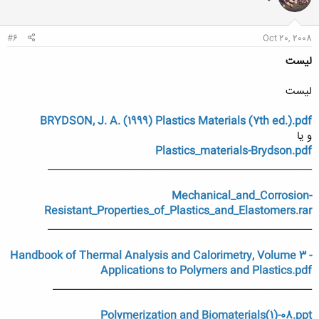
-
#6
Oct 20, 2008
لیست
لیست
BRYDSON, J. A. (1999) Plastics Materials (7th ed.).pdf
و یا
Plastics_materials-Brydson.pdf
_____________________________________________________
Mechanical_and_Corrosion-
Resistant_Properties_of_Plastics_and_Elastomers.rar
_____________________________________________________
Handbook of Thermal Analysis and Calorimetry, Volume 3 -
Applications to Polymers and Plastics.pdf
____________________________________________________
Polymerization and Biomaterials(1)-08.ppt