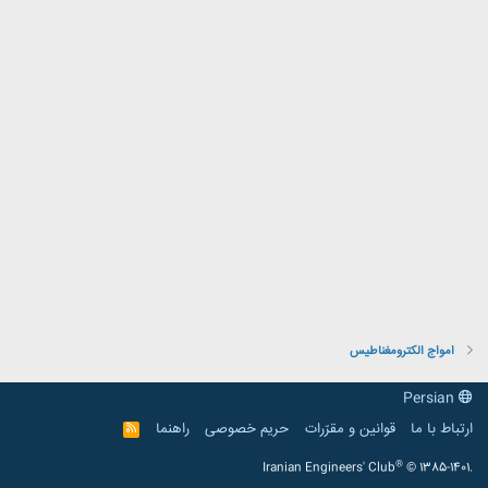
امواج الکترومغناطیس
Persian
ارتباط با ما
قوانین و مقرّرات
حریم خصوصی
راهنما
R
S
S
®
Iranian Engineers' Club
© 1385-1401.