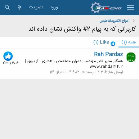
ورود
عضویت
امواج الکترومغناطیس
کاربرانی که به پیام 2# واکنش نشان داده اند
همه
(1)
Like
(1)
Rah Pardaz
همکار مدیر تالار مهندسی عمران متخصص راهداری
·
از
بیهق |
Oct 1, 2014
www.rahdar44.ir
ارسال ها
2,316
پسندها
4,982
امتیاز
114