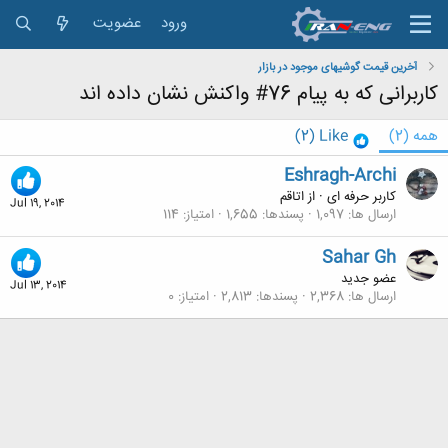
ورود
عضویت
آخرین قیمت گوشیهای موجود در بازار
کاربرانی که به پیام 76# واکنش نشان داده اند
همه
(2)
Like
(2)
Eshragh-Archi
کاربر حرفه ای
·
از
اتاقم
Jul 19, 2014
ارسال ها
1,097
پسندها
1,655
امتیاز
114
Sahar Gh
عضو جدید
Jul 13, 2014
ارسال ها
2,368
پسندها
2,813
امتیاز
0