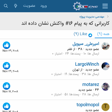
ورود
عضویت
مهندسی مدیریت پروژه
کاربرانی که به پیام 16# واکنش نشان داده اند
همه
(9)
Like
(9)
امیرعلی_ سیویل
عضو جدید
·
38
·
از
ظفر
Nov 29, 2008
ارسال ها
10
پسندها
24
امتیاز
0
LargoWinch
عضو جدید
·
از
تهران
Nov 29, 2008
ارسال ها
38
پسندها
19
امتیاز
0
motarez
44
·
عضو جدید
Nov 17, 2008
ارسال ها
28
پسندها
51
امتیاز
0
topolmopol
T
عضو جدید