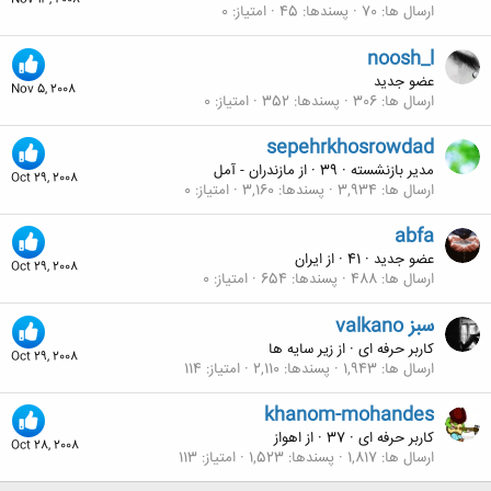
Nov 13, 2008
ارسال ها
70
پسندها
45
امتیاز
0
noosh_l
عضو جدید
Nov 5, 2008
ارسال ها
306
پسندها
352
امتیاز
0
sepehrkhosrowdad
مدیر بازنشسته
·
39
·
از
مازندران - آمل
Oct 29, 2008
ارسال ها
3,934
پسندها
3,160
امتیاز
0
abfa
عضو جدید
·
41
·
از
ایران
Oct 29, 2008
ارسال ها
488
پسندها
654
امتیاز
0
valkano سبز
کاربر حرفه ای
·
از
زير سايه ها
Oct 29, 2008
ارسال ها
1,943
پسندها
2,110
امتیاز
114
khanom-mohandes
کاربر حرفه ای
·
37
·
از
اهواز
Oct 28, 2008
ارسال ها
1,817
پسندها
1,523
امتیاز
113